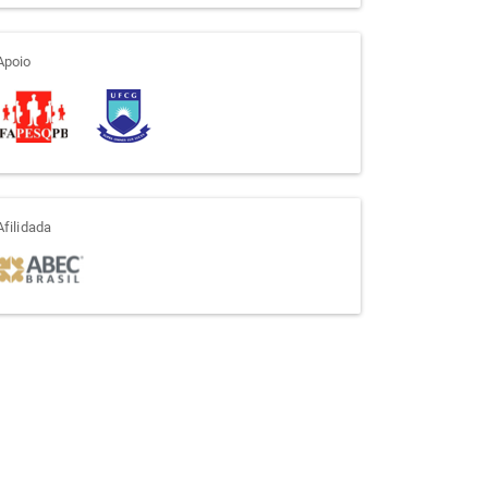
apoio
Apoio
afiliada
Afilidada