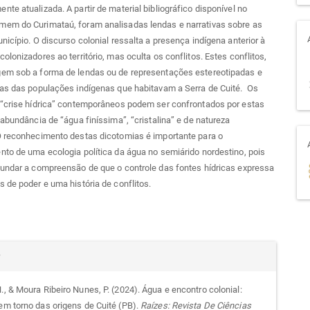
te atualizada. A partir de material bibliográfico disponível no
em do Curimataú, foram analisadas lendas e narrativas sobre as
nicípio. O discurso colonial ressalta a presença indígena anterior à
olonizadores ao território, mas oculta os conflitos. Estes conflitos,
em sob a forma de lendas ou de representações estereotipadas e
das das populações indígenas que habitavam a Serra de Cuité. Os
 “crise hídrica” contemporâneos podem ser confrontados por estas
 abundância de “água finíssima”, “cristalina” e de natureza
O reconhecimento destas dicotomias é importante para o
to de uma ecologia política da água no semiárido nordestino, pois
fundar a compreensão de que o controle das fontes hídricas expressa
 de poder e uma história de conflitos.
alhes
r
., & Moura Ribeiro Nunes, P. (2024). Água e encontro colonial:
 em torno das origens de Cuité (PB).
Raízes: Revista De Ciências