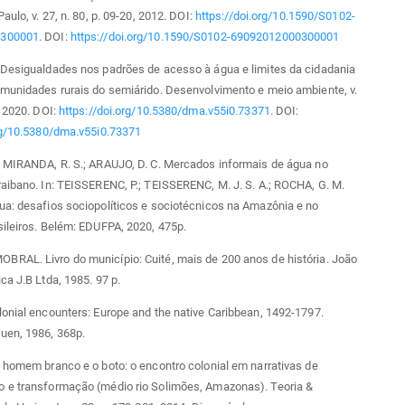
aulo, v. 27, n. 80, p. 09-20, 2012. DOI:
https://doi.org/10.1590/S0102-
0300001
. DOI:
https://doi.org/10.1590/S0102-69092012000300001
 Desigualdades nos padrões de acesso à água e limites da cidadania
omunidades rurais do semiárido. Desenvolvimento e meio ambiente, v.
, 2020. DOI:
https://doi.org/10.5380/dma.v55i0.73371
. DOI:
org/10.5380/dma.v55i0.73371
; MIRANDA, R. S.; ARAUJO, D. C. Mercados informais de água no
aibano. In: TEISSERENC, P.; TEISSERENC, M. J. S. A.; ROCHA, G. M.
ua: desafios sociopolíticos e sociotécnicos na Amazônia e no
ileiros. Belém: EDUFPA, 2020, 475p.
RAL. Livro do município: Cuité, mais de 200 anos de história. João
ca J.B Ltda, 1985. 97 p.
onial encounters: Europe and the native Caribbean, 1492-1797.
uen, 1986, 368p.
 homem branco e o boto: o encontro colonial em narrativas de
 e transformação (médio rio Solimões, Amazonas). Teoria &