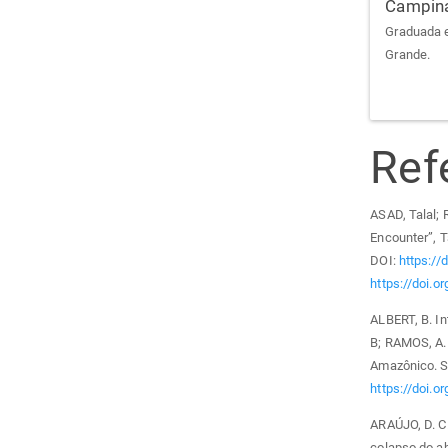
Campin
Graduada e
Grande.
Ref
ASAD, Talal; 
Encounter”, Ta
DOI:
https:/
https://doi.
ALBERT, B. I
B; RAMOS, A. 
Amazônico. Sã
https://doi.o
ARAÚJO, D. C
colapso do a