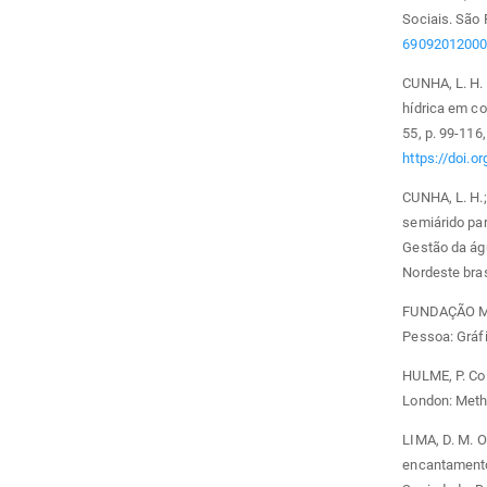
Sociais. São P
6909201200
CUNHA, L. H.
hídrica em c
55, p. 99-116
https://doi.
CUNHA, L. H.
semiárido par
Gestão da ág
Nordeste bras
FUNDAÇÃO MOB
Pessoa: Gráfi
HULME, P. Col
London: Meth
LIMA, D. M. O
encantamento