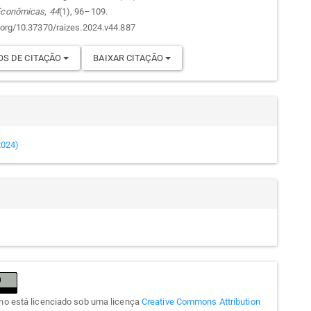
go
 Econômicas
,
44
(1), 96–109.
i.org/10.37370/raizes.2024.v44.887
S DE CITAÇÃO
BAIXAR CITAÇÃO
(2024)
lho está licenciado sob uma licença
Creative Commons Attribution