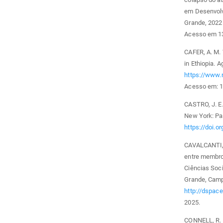
em Desenvolv
Grande, 2022
Acesso em 13
CAFER, A. M. 
in Ethiopia. A
https://www.
Acesso em: 1
CASTRO, J. E.
New York: Pa
https://doi.
CAVALCANTI, V
entre membros
Ciências Soc
Grande, Camp
http://dspace
2025.
CONNELL, R. A