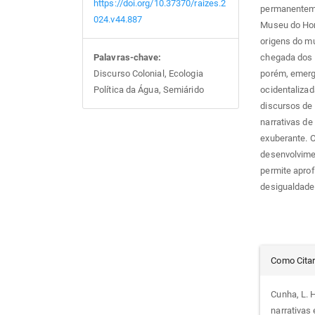
https://doi.org/10.37370/raizes.2
permanentemen
024.v44.887
Museu do Hom
origens do mu
chegada dos c
Palavras-chave:
porém, emerg
Discurso Colonial, Ecologia
ocidentaliza
Política da Água, Semiárido
discursos de
narrativas de
exuberante. 
desenvolvimen
permite apro
desigualdades
Det
Como Cita
do
Cunha, L. H
narrativas