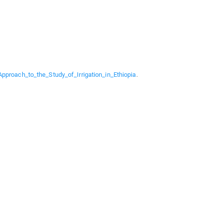
pproach_to_the_Study_of_Irrigation_in_Ethiopia
.