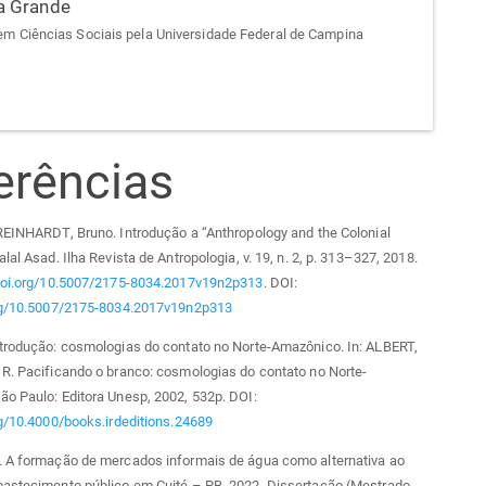
a Grande
m Ciências Sociais pela Universidade Federal de Campina
erências
REINHARDT, Bruno. Introdução a “Anthropology and the Colonial
lal Asad. Ilha Revista de Antropologia, v. 19, n. 2, p. 313–327, 2018.
/doi.org/10.5007/2175-8034.2017v19n2p313
. DOI:
org/10.5007/2175-8034.2017v19n2p313
ntrodução: cosmologias do contato no Norte-Amazônico. In: ALBERT,
R. Pacificando o branco: cosmologias do contato no Norte-
o Paulo: Editora Unesp, 2002, 532p. DOI:
rg/10.4000/books.irdeditions.24689
. A formação de mercados informais de água como alternativa ao
bastecimento público em Cuité – PB. 2022. Dissertação (Mestrado