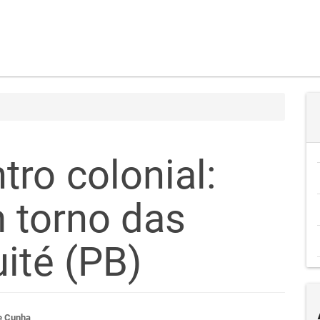
ro colonial:
m torno das
ité (PB)
e Cunha