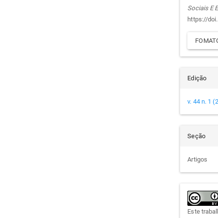
arti
Sociais E
https://do
FOMATO
Edição
v. 44 n. 1 
Seção
Artigos
Este traba