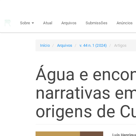
Navegação
Principal
Conteúdo
Sobre
Atual
Arquivos
Submissões
Anúncios
principal
Barra
Lateral
Início
Arquivos
v. 44 n. 1 (2024)
Artigos
Água e encont
narrativas e
origens de Cu
Luis Henriqu