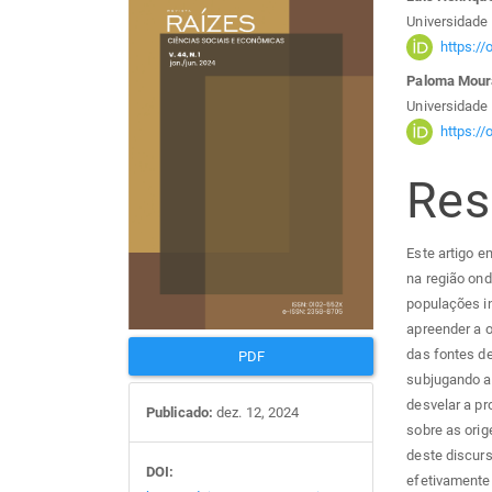
Barra
Con
Universidade
lateral
do
https:/
Paloma Mour
de
arti
Universidade
https:/
artigos
prin
Re
Este artigo e
na região ond
populações in
apreender a o
das fontes d
PDF
subjugando a
desvelar a pr
Publicado:
dez. 12, 2024
sobre as orig
deste discurs
DOI:
efetivamente 