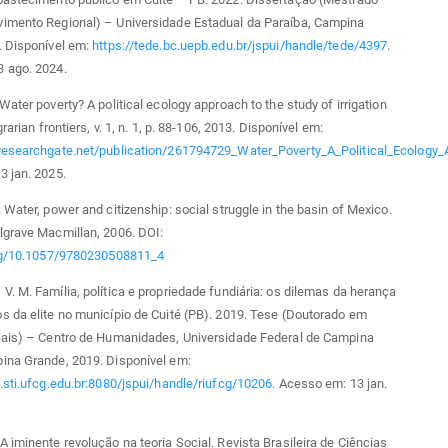
imento Regional) – Universidade Estadual da Paraíba, Campina
. Disponível em:
https://tede.bc.uepb.edu.br/jspui/handle/tede/4397
.
 ago. 2024.
Water poverty? A political ecology approach to the study of irrigation
grarian frontiers, v. 1, n. 1, p. 88-106, 2013. Disponível em:
researchgate.net/publication/261794729_Water_Poverty_A_Political_Ecology_A
3 jan. 2025.
 Water, power and citizenship: social struggle in the basin of Mexico.
lgrave Macmillan, 2006. DOI:
org/10.1057/9780230508811_4
. M. Família, política e propriedade fundiária: os dilemas da herança
 da elite no município de Cuité (PB). 2019. Tese (Doutorado em
iais) – Centro de Humanidades, Universidade Federal de Campina
ina Grande, 2019. Disponível em:
.sti.ufcg.edu.br:8080/jspui/handle/riufcg/10206
. Acesso em: 13 jan.
 iminente revolução na teoria Social. Revista Brasileira de Ciências