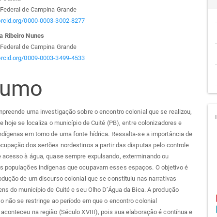
teúdo
 Federal de Campina Grande
/orcid.org/0000-0003-3002-8277
a Ribeiro Nunes
go
 Federal de Campina Grande
/orcid.org/0009-0003-3499-4533
cipal
sumo
mpreende uma investigação sobre o encontro colonial que se realizou,
e hoje se localiza o município de Cuité (PB), entre colonizadores e
dígenas em torno de uma fonte hídrica. Ressalta-se a importância de
cupação dos sertões nordestinos a partir das disputas pelo controle
e acesso à água, quase sempre expulsando, exterminando ou
s populações indígenas que ocupavam esses espaços. O objetivo é
odução de um discurso colonial que se constituiu nas narrativas
ens do município de Cuité e seu Olho D’Água da Bica. A produção
o não se restringe ao período em que o encontro colonial
aconteceu na região (Século XVIII), pois sua elaboração é contínua e