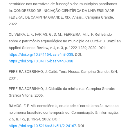
semiárido nas narrativas de fundação dos municípios paraibanos.
In: CONGRESSO DE INICIAÇÃO CIENTÍFICA DA UNIVERSIDADE
FEDERAL DE CAMPINA GRANDE, XIX, Anais... Campina Grande,
2022.
OLIVEIRA, L. F.; FARIAS, G. D. M.; FERREIRA, M. L. F. Refletindo
sobre o patrimônio arqueológico no município de Cuité-PB. Brazilian
Applied Science Review, v. 4, n. 3, p. 1222-1239, 2020. DOI:
https://doi.org/10.34115/basrv4n3-038
. DOI:
https://doi.org/10.34115/basrv4n3-038
PEREIRA SOBRINHO, J. Cuité: Terra Nossa. Campina Grande: S/N,
2001.
PEREIRA SOBRINHO, J. Cidadão da minha rua. Campina Grande:
Gráfica Vitória, 2005.
RAMOS, F. P. Má-consciência, crueldade e 'narcisismo às avessas'
no cinema brasileiro contemporâneo. Comunicação & Informação,
v. 5, n. 1/2, p. 13-24, 2002. DOI:
https://doi.org/10.5216/c&i.v5i1/2.24167
. DOI: