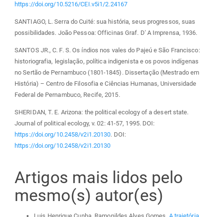
https://doi.org/10.5216/CEI.v5i1/2.24167
SANTIAGO, L. Serra do Cuité: sua história, seus progressos, suas
possibilidades. João Pessoa: Officinas Graf. D' A Imprensa, 1936.
SANTOS JR., C. F. S. Os índios nos vales do Pajeú e São Francisco:
historiografia, legislação, política indigenista e os povos indígenas
no Sertão de Pernambuco (1801-1845). Dissertação (Mestrado em
História) – Centro de Filosofia e Ciências Humanas, Universidade
Federal de Pernambuco, Recife, 2015.
SHERIDAN, T. E. Arizona: the political ecology of a desert state.
Journal of political ecology, v. 02: 41-57, 1995. DOI:
https://doi.org/10.2458/v2i1.20130
. DOI:
https://doi.org/10.2458/v2i1.20130
Artigos mais lidos pelo
mesmo(s) autor(es)
Luis Henrique Cunha, Ramonildes Alves Gomes,
A trajetória