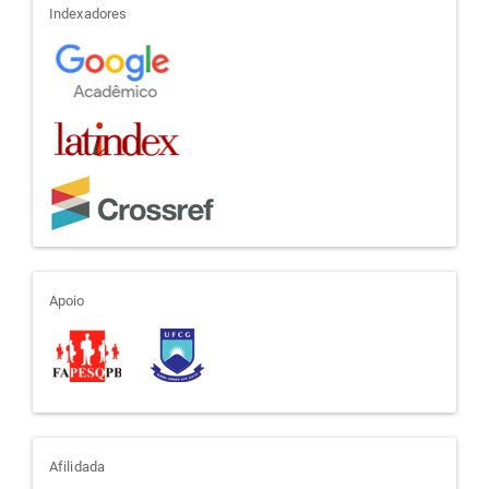
indexadores
Indexadores
apoio
Apoio
afiliada
Afilidada