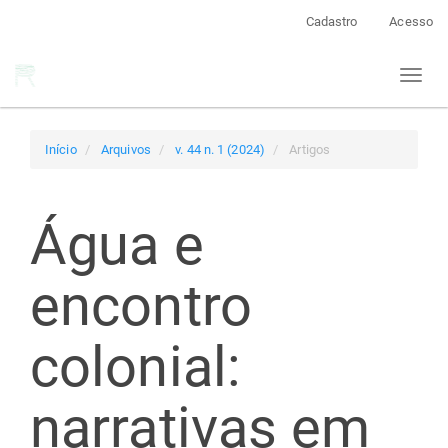
Navegação
Cadastro
Acesso
Principal
Conteúdo
Toggl
principal
naviga
Barra
Lateral
Início
Arquivos
v. 44 n. 1 (2024)
Artigos
Água e
encontro
colonial:
narrativas em