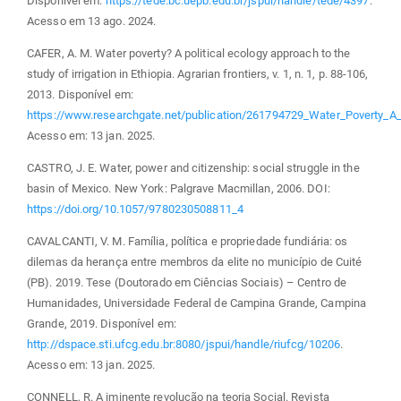
Disponível em:
https://tede.bc.uepb.edu.br/jspui/handle/tede/4397
.
Acesso em 13 ago. 2024.
CAFER, A. M. Water poverty? A political ecology approach to the
study of irrigation in Ethiopia. Agrarian frontiers, v. 1, n. 1, p. 88-106,
2013. Disponível em:
https://www.researchgate.net/publication/261794729_Water_Poverty_A_P
Acesso em: 13 jan. 2025.
CASTRO, J. E. Water, power and citizenship: social struggle in the
basin of Mexico. New York: Palgrave Macmillan, 2006. DOI:
https://doi.org/10.1057/9780230508811_4
CAVALCANTI, V. M. Família, política e propriedade fundiária: os
dilemas da herança entre membros da elite no município de Cuité
(PB). 2019. Tese (Doutorado em Ciências Sociais) – Centro de
Humanidades, Universidade Federal de Campina Grande, Campina
Grande, 2019. Disponível em:
http://dspace.sti.ufcg.edu.br:8080/jspui/handle/riufcg/10206
.
Acesso em: 13 jan. 2025.
CONNELL, R. A iminente revolução na teoria Social. Revista