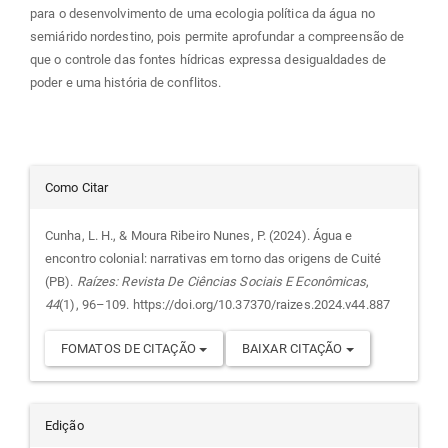
para o desenvolvimento de uma ecologia política da água no
semiárido nordestino, pois permite aprofundar a compreensão de
que o controle das fontes hídricas expressa desigualdades de
poder e uma história de conflitos.
Detalhes
Como Citar
do
Cunha, L. H., & Moura Ribeiro Nunes, P. (2024). Água e
encontro colonial: narrativas em torno das origens de Cuité
artigo
(PB).
Raízes: Revista De Ciências Sociais E Econômicas
,
44
(1), 96–109. https://doi.org/10.37370/raizes.2024.v44.887
FOMATOS DE CITAÇÃO
BAIXAR CITAÇÃO
Edição