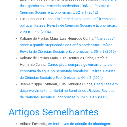
da algaroba no semiárido nordestino
,
Raízes: Revista de
Ciências Sociais e Econômicas: v. 32 n. 1 (2012)
Luis Henrique Cunha,
Da “tragédia dos comuns” à ecologia
política
,
Raízes: Revista de Ciências Sociais e Econômicas:
v. 23 n. 1 e 2 (2004)
Kaliane de Freitas Maia, Luis Henrique Cunha,
“Narrativas”
sobre a grande propriedade do Sertão nordestino
,
Raízes:
Revista de Ciências Sociais e Econômicas: v. 35 n. 2 (2015)
Kaliane de Freitas Maia, Luis Henrique Cunha, Patrícia
Hermínio Cunha,
Carros-pipa, compras governamentais e
economia da água no Semiárido brasileiro
,
Raízes: Revista
de Ciências Sociais e Econômicas: v. 44 n. 2 (2024)
Jean-Philippe Tonneau, Luis Henrique Cunha,
Pesquisas em
desenvolvimento territorial no Semi-árido
,
Raízes: Revista
de Ciências Sociais e Econômicas: v. 24 n. 1 e 2 (2005)
Artigos Semelhantes
Arilson Favareto,
As tentativas de adoção da abordagem