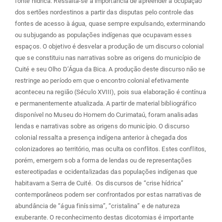
fonte hídrica. Ressalta-se a importância de apreender a ocupação
dos sertões nordestinos a partir das disputas pelo controle das
fontes de acesso à água, quase sempre expulsando, exterminando
ou subjugando as populações indígenas que ocupavam esses
espaços. O objetivo é desvelar a produção de um discurso colonial
que se constituiu nas narrativas sobre as origens do município de
Cuité e seu Olho D’Água da Bica. A produção deste discurso não se
restringe ao período em que o encontro colonial efetivamente
aconteceu na região (Século XVIII), pois sua elaboração é contínua
e permanentemente atualizada. A partir de material bibliográfico
disponível no Museu do Homem do Curimataú, foram analisadas
lendas e narrativas sobre as origens do município. O discurso
colonial ressalta a presença indígena anterior à chegada dos
colonizadores ao território, mas oculta os conflitos. Estes conflitos,
porém, emergem sob a forma de lendas ou de representações
estereotipadas e ocidentalizadas das populações indígenas que
habitavam a Serra de Cuité. Os discursos de “crise hídrica”
contemporâneos podem ser confrontados por estas narrativas de
abundância de “água finíssima”, “cristalina” e de natureza
exuberante. O reconhecimento destas dicotomias é importante