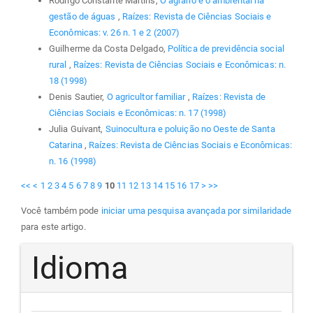
Rodrigo Constante Martins,
O agrário e o ambiental na
gestão de águas
,
Raízes: Revista de Ciências Sociais e
Econômicas: v. 26 n. 1 e 2 (2007)
Guilherme da Costa Delgado,
Política de previdência social
rural
,
Raízes: Revista de Ciências Sociais e Econômicas: n.
18 (1998)
Denis Sautier,
O agricultor familiar
,
Raízes: Revista de
Ciências Sociais e Econômicas: n. 17 (1998)
Julia Guivant,
Suinocultura e poluição no Oeste de Santa
Catarina
,
Raízes: Revista de Ciências Sociais e Econômicas:
n. 16 (1998)
<<
<
1
2
3
4
5
6
7
8
9
10
11
12
13
14
15
16
17
>
>>
Você também pode
iniciar uma pesquisa avançada por similaridade
para este artigo.
Idioma