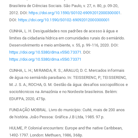
Brasileira de Ciências Sociais. São Paulo, v. 27, n. 80, p. 09-20,
2012. DOI:
https://doi.org/10.1590/S0102-69092012000300001
.
DOI:
https://doi.org/10.1590/S0102-69092012000300001
CUNHA, L. H. Desigualdades nos padrões de acesso à água e
limites da cidadania hídrica em comunidades rurais do semiárido.
Desenvolvimento e meio ambiente, v. 55, p. 99-116, 2020. DOI:
https://doi.org/10.5380/dma.v55i0.73371
. DOI:
https://doi.org/10.5380/dma.v55i0.73371
CUNHA, L. H.; MIRANDA, R. S.; ARAUJO, D. C. Mercados informais
de água no semiárido paraibano. In: TEISSERENC, P.; TEISSERENC,
M. J. S. A.; ROCHA, G. M. Gestão da água: desafios sociopolíticos e
sociotécnicos na Amazônia e no Nordeste brasileiros. Belém:
EDUFPA, 2020, 475p.
FUNDAÇÃO MOBRAL. Livro do município: Cuité, mais de 200 anos
de história. João Pessoa: Gráfica J.B Ltda, 1985. 97 p.
HULME, P. Colonial encounters: Europe and the native Caribbean,
1492-1797. London: Methuen, 1986, 368p.