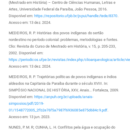
(Mestrado em História) – Centro de Ciências Humanas, Letras e
Artes, Universidade Federal da Paraíba, João Pessoa, 2016.
Disponível em:
https://repositorio.ufpb.br/jspui/handle/tede/8370
.
Acesso em: 13 dez. 2024.
MEDEIROS, R. P. Histórias dos povos indígenas do sertão
nordestino no período colonial: problemas, metodologias e fontes.
Clio: Revista do Curso de Mestrado em História, v. 15, p. 205-233,
2002. Disponível em:
https://periodicos.ufpe.br/revistas/index.php/clioarqueologica/article/
Acesso em: 13 dez. 2024.
MEDEIROS, R. P. Trajetórias políticas de povos indígenas e índios
aldeados na Capitania da Paraíba durante o século XVIII. In:
SIMPÓSIO NACIONAL DE HISTÓRIA, XXV, Anais... Fortaleza, 2009.
Disponível em:
https://anpuh.org.br/uploads/anais-
simposios/pdf/2019-
01/1548772005_2fb2e76f5a7987f6936085e875d684c9.pdf
.
Acesso em: 13 jun. 2023.
NUNES, P. M. R; CUNHA, L. H. Conflitos pela água e ocupação do