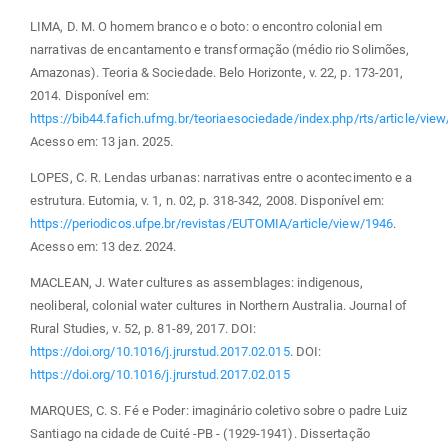
LIMA, D. M. O homem branco e o boto: o encontro colonial em
narrativas de encantamento e transformação (médio rio Solimões,
Amazonas). Teoria & Sociedade. Belo Horizonte, v. 22, p. 173-201,
2014. Disponível em:
https://bib44.fafich.ufmg.br/teoriaesociedade/index.php/rts/article/vie
Acesso em: 13 jan. 2025.
LOPES, C. R. Lendas urbanas: narrativas entre o acontecimento e a
estrutura. Eutomia, v. 1, n. 02, p. 318-342, 2008. Disponível em:
https://periodicos.ufpe.br/revistas/EUTOMIA/article/view/1946
.
Acesso em: 13 dez. 2024.
MACLEAN, J. Water cultures as assemblages: indigenous,
neoliberal, colonial water cultures in Northern Australia. Journal of
Rural Studies, v. 52, p. 81-89, 2017. DOI:
https://doi.org/10.1016/j.jrurstud.2017.02.015
. DOI:
https://doi.org/10.1016/j.jrurstud.2017.02.015
MARQUES, C. S. Fé e Poder: imaginário coletivo sobre o padre Luiz
Santiago na cidade de Cuité -PB - (1929-1941). Dissertação