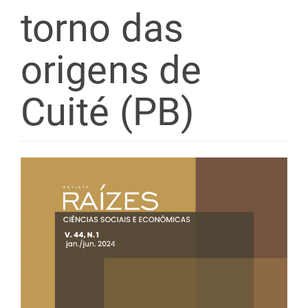
torno das
origens de
Cuité (PB)
Barra
lateral
de
artigos