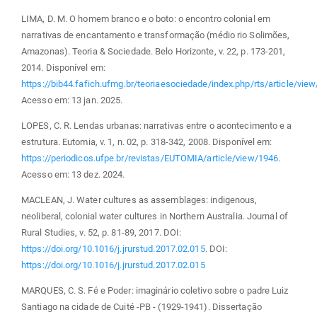
LIMA, D. M. O homem branco e o boto: o encontro colonial em
narrativas de encantamento e transformação (médio rio Solimões,
Amazonas). Teoria & Sociedade. Belo Horizonte, v. 22, p. 173-201,
2014. Disponível em:
https://bib44.fafich.ufmg.br/teoriaesociedade/index.php/rts/article/vie
Acesso em: 13 jan. 2025.
LOPES, C. R. Lendas urbanas: narrativas entre o acontecimento e a
estrutura. Eutomia, v. 1, n. 02, p. 318-342, 2008. Disponível em:
https://periodicos.ufpe.br/revistas/EUTOMIA/article/view/1946
.
Acesso em: 13 dez. 2024.
MACLEAN, J. Water cultures as assemblages: indigenous,
neoliberal, colonial water cultures in Northern Australia. Journal of
Rural Studies, v. 52, p. 81-89, 2017. DOI:
https://doi.org/10.1016/j.jrurstud.2017.02.015
. DOI:
https://doi.org/10.1016/j.jrurstud.2017.02.015
MARQUES, C. S. Fé e Poder: imaginário coletivo sobre o padre Luiz
Santiago na cidade de Cuité -PB - (1929-1941). Dissertação