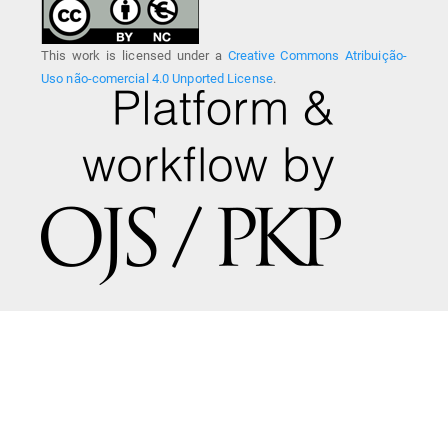
This work is licensed under a
Creative Commons Atribuição-
Uso não-comercial 4.0 Unported License
.