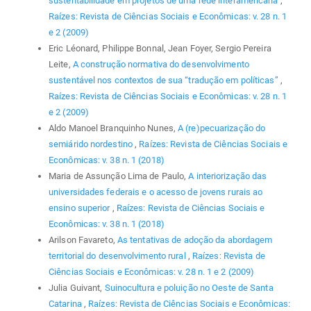
sustentabilidade em projetos de uma rede interamericana
,
Raízes: Revista de Ciências Sociais e Econômicas: v. 28 n. 1
e 2 (2009)
Eric Léonard, Philippe Bonnal, Jean Foyer, Sergio Pereira
Leite,
A construção normativa do desenvolvimento
sustentável nos contextos de sua “tradução em políticas”
,
Raízes: Revista de Ciências Sociais e Econômicas: v. 28 n. 1
e 2 (2009)
Aldo Manoel Branquinho Nunes,
A (re)pecuarização do
semiárido nordestino
,
Raízes: Revista de Ciências Sociais e
Econômicas: v. 38 n. 1 (2018)
Maria de Assunção Lima de Paulo,
A interiorização das
universidades federais e o acesso de jovens rurais ao
ensino superior
,
Raízes: Revista de Ciências Sociais e
Econômicas: v. 38 n. 1 (2018)
Arilson Favareto,
As tentativas de adoção da abordagem
territorial do desenvolvimento rural
,
Raízes: Revista de
Ciências Sociais e Econômicas: v. 28 n. 1 e 2 (2009)
Julia Guivant,
Suinocultura e poluição no Oeste de Santa
Catarina
,
Raízes: Revista de Ciências Sociais e Econômicas: