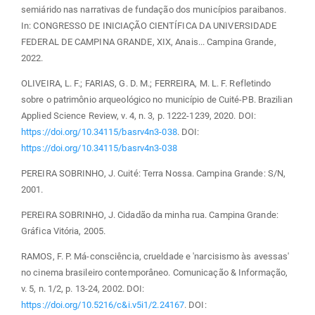
semiárido nas narrativas de fundação dos municípios paraibanos.
In: CONGRESSO DE INICIAÇÃO CIENTÍFICA DA UNIVERSIDADE
FEDERAL DE CAMPINA GRANDE, XIX, Anais... Campina Grande,
2022.
OLIVEIRA, L. F.; FARIAS, G. D. M.; FERREIRA, M. L. F. Refletindo
sobre o patrimônio arqueológico no município de Cuité-PB. Brazilian
Applied Science Review, v. 4, n. 3, p. 1222-1239, 2020. DOI:
https://doi.org/10.34115/basrv4n3-038
. DOI:
https://doi.org/10.34115/basrv4n3-038
PEREIRA SOBRINHO, J. Cuité: Terra Nossa. Campina Grande: S/N,
2001.
PEREIRA SOBRINHO, J. Cidadão da minha rua. Campina Grande:
Gráfica Vitória, 2005.
RAMOS, F. P. Má-consciência, crueldade e 'narcisismo às avessas'
no cinema brasileiro contemporâneo. Comunicação & Informação,
v. 5, n. 1/2, p. 13-24, 2002. DOI:
https://doi.org/10.5216/c&i.v5i1/2.24167
. DOI: