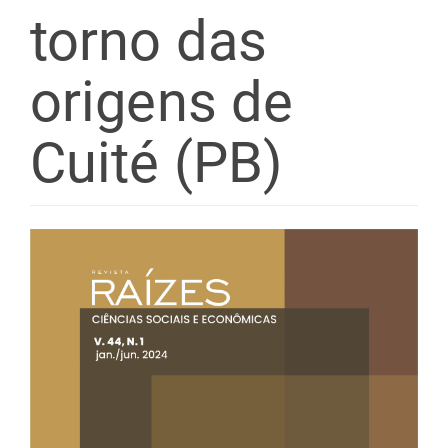
torno das
origens de
Cuité (PB)
Barra
lateral
de
artigos