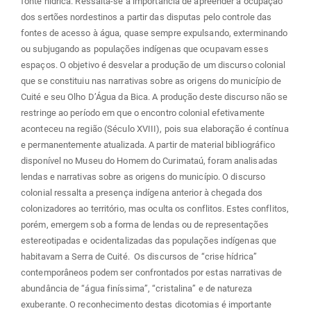
fonte hídrica. Ressalta-se a importância de apreender a ocupação
dos sertões nordestinos a partir das disputas pelo controle das
fontes de acesso à água, quase sempre expulsando, exterminando
ou subjugando as populações indígenas que ocupavam esses
espaços. O objetivo é desvelar a produção de um discurso colonial
que se constituiu nas narrativas sobre as origens do município de
Cuité e seu Olho D’Água da Bica. A produção deste discurso não se
restringe ao período em que o encontro colonial efetivamente
aconteceu na região (Século XVIII), pois sua elaboração é contínua
e permanentemente atualizada. A partir de material bibliográfico
disponível no Museu do Homem do Curimataú, foram analisadas
lendas e narrativas sobre as origens do município. O discurso
colonial ressalta a presença indígena anterior à chegada dos
colonizadores ao território, mas oculta os conflitos. Estes conflitos,
porém, emergem sob a forma de lendas ou de representações
estereotipadas e ocidentalizadas das populações indígenas que
habitavam a Serra de Cuité. Os discursos de “crise hídrica”
contemporâneos podem ser confrontados por estas narrativas de
abundância de “água finíssima”, “cristalina” e de natureza
exuberante. O reconhecimento destas dicotomias é importante