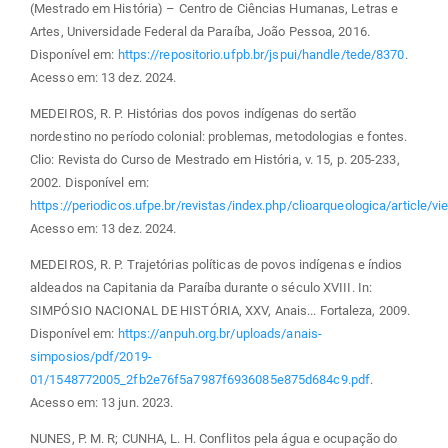
(Mestrado em História) – Centro de Ciências Humanas, Letras e
Artes, Universidade Federal da Paraíba, João Pessoa, 2016.
Disponível em:
https://repositorio.ufpb.br/jspui/handle/tede/8370
.
Acesso em: 13 dez. 2024.
MEDEIROS, R. P. Histórias dos povos indígenas do sertão
nordestino no período colonial: problemas, metodologias e fontes.
Clio: Revista do Curso de Mestrado em História, v. 15, p. 205-233,
2002. Disponível em:
https://periodicos.ufpe.br/revistas/index.php/clioarqueologica/article/
Acesso em: 13 dez. 2024.
MEDEIROS, R. P. Trajetórias políticas de povos indígenas e índios
aldeados na Capitania da Paraíba durante o século XVIII. In:
SIMPÓSIO NACIONAL DE HISTÓRIA, XXV, Anais... Fortaleza, 2009.
Disponível em:
https://anpuh.org.br/uploads/anais-
simposios/pdf/2019-
01/1548772005_2fb2e76f5a7987f6936085e875d684c9.pdf
.
Acesso em: 13 jun. 2023.
NUNES, P. M. R; CUNHA, L. H. Conflitos pela água e ocupação do