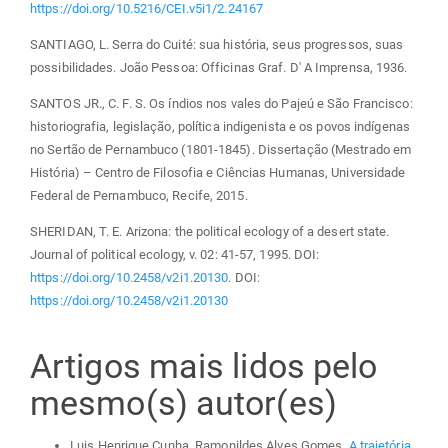
https://doi.org/10.5216/CEI.v5i1/2.24167
SANTIAGO, L. Serra do Cuité: sua história, seus progressos, suas
possibilidades. João Pessoa: Officinas Graf. D' A Imprensa, 1936.
SANTOS JR., C. F. S. Os índios nos vales do Pajeú e São Francisco:
historiografia, legislação, política indigenista e os povos indígenas
no Sertão de Pernambuco (1801-1845). Dissertação (Mestrado em
História) – Centro de Filosofia e Ciências Humanas, Universidade
Federal de Pernambuco, Recife, 2015.
SHERIDAN, T. E. Arizona: the political ecology of a desert state.
Journal of political ecology, v. 02: 41-57, 1995. DOI:
https://doi.org/10.2458/v2i1.20130
. DOI:
https://doi.org/10.2458/v2i1.20130
Artigos mais lidos pelo
mesmo(s) autor(es)
Luis Henrique Cunha, Ramonildes Alves Gomes,
A trajetória