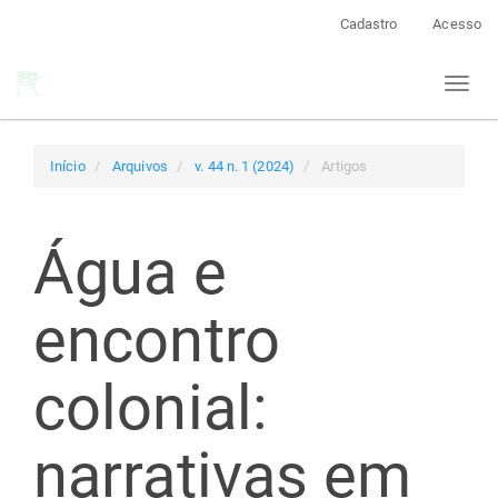
Navegação
Cadastro
Acesso
Principal
Conteúdo
Toggl
principal
naviga
Barra
Lateral
Início
Arquivos
v. 44 n. 1 (2024)
Artigos
Água e
encontro
colonial:
narrativas em