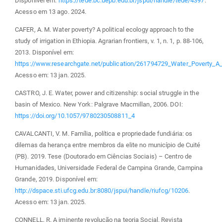
Disponível em:
https://tede.bc.uepb.edu.br/jspui/handle/tede/4397
.
Acesso em 13 ago. 2024.
CAFER, A. M. Water poverty? A political ecology approach to the
study of irrigation in Ethiopia. Agrarian frontiers, v. 1, n. 1, p. 88-106,
2013. Disponível em:
https://www.researchgate.net/publication/261794729_Water_Poverty_A_P
Acesso em: 13 jan. 2025.
CASTRO, J. E. Water, power and citizenship: social struggle in the
basin of Mexico. New York: Palgrave Macmillan, 2006. DOI:
https://doi.org/10.1057/9780230508811_4
CAVALCANTI, V. M. Família, política e propriedade fundiária: os
dilemas da herança entre membros da elite no município de Cuité
(PB). 2019. Tese (Doutorado em Ciências Sociais) – Centro de
Humanidades, Universidade Federal de Campina Grande, Campina
Grande, 2019. Disponível em:
http://dspace.sti.ufcg.edu.br:8080/jspui/handle/riufcg/10206
.
Acesso em: 13 jan. 2025.
CONNELL, R. A iminente revolução na teoria Social. Revista