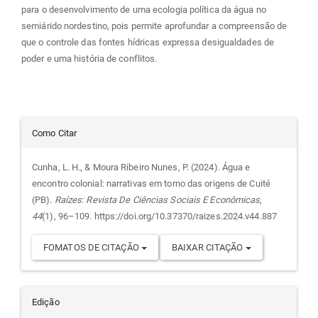
para o desenvolvimento de uma ecologia política da água no
semiárido nordestino, pois permite aprofundar a compreensão de
que o controle das fontes hídricas expressa desigualdades de
poder e uma história de conflitos.
Detalhes
Como Citar
do
Cunha, L. H., & Moura Ribeiro Nunes, P. (2024). Água e
encontro colonial: narrativas em torno das origens de Cuité
artigo
(PB).
Raízes: Revista De Ciências Sociais E Econômicas
,
44
(1), 96–109. https://doi.org/10.37370/raizes.2024.v44.887
FOMATOS DE CITAÇÃO
BAIXAR CITAÇÃO
Edição