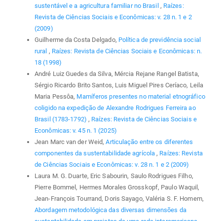
sustentável e a agricultura familiar no Brasil
,
Raízes:
Revista de Ciências Sociais e Econômicas: v. 28 n. 1 e 2
(2009)
Guilherme da Costa Delgado,
Política de previdência social
rural
,
Raízes: Revista de Ciências Sociais e Econômicas: n.
18 (1998)
André Luiz Guedes da Silva, Mércia Rejane Rangel Batista,
Sérgio Ricardo Brito Santos, Luis Miguel Pires Ceríaco, Leila
Maria Pessôa,
Mamíferos presentes no material etnográfico
coligido na expedição de Alexandre Rodrigues Ferreira ao
Brasil (1783-1792)
,
Raízes: Revista de Ciências Sociais e
Econômicas: v. 45 n. 1 (2025)
Jean Marc van der Weid,
Articulação entre os diferentes
componentes da sustentabilidade agrícola
,
Raízes: Revista
de Ciências Sociais e Econômicas: v. 28 n. 1 e 2 (2009)
Laura M. G. Duarte, Eric Sabourin, Saulo Rodrigues Filho,
Pierre Bommel, Hermes Morales Grosskopf, Paulo Waquil,
Jean-François Tourrand, Doris Sayago, Valéria S. F. Homem,
Abordagem metodológica das diversas dimensões da