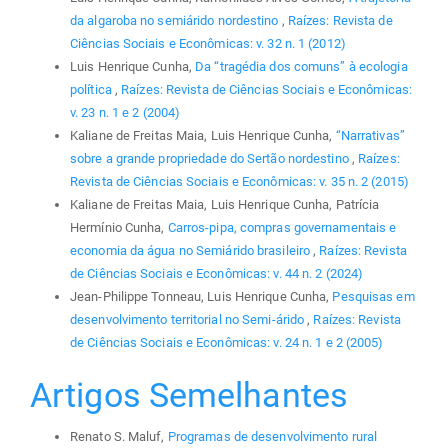
da algaroba no semiárido nordestino
,
Raízes: Revista de
Ciências Sociais e Econômicas: v. 32 n. 1 (2012)
Luis Henrique Cunha,
Da “tragédia dos comuns” à ecologia
política
,
Raízes: Revista de Ciências Sociais e Econômicas:
v. 23 n. 1 e 2 (2004)
Kaliane de Freitas Maia, Luis Henrique Cunha,
“Narrativas”
sobre a grande propriedade do Sertão nordestino
,
Raízes:
Revista de Ciências Sociais e Econômicas: v. 35 n. 2 (2015)
Kaliane de Freitas Maia, Luis Henrique Cunha, Patrícia
Hermínio Cunha,
Carros-pipa, compras governamentais e
economia da água no Semiárido brasileiro
,
Raízes: Revista
de Ciências Sociais e Econômicas: v. 44 n. 2 (2024)
Jean-Philippe Tonneau, Luis Henrique Cunha,
Pesquisas em
desenvolvimento territorial no Semi-árido
,
Raízes: Revista
de Ciências Sociais e Econômicas: v. 24 n. 1 e 2 (2005)
Artigos Semelhantes
Renato S. Maluf,
Programas de desenvolvimento rural