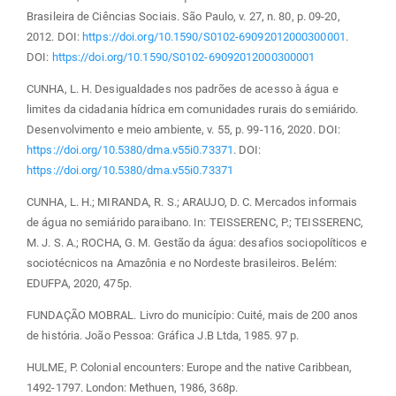
Brasileira de Ciências Sociais. São Paulo, v. 27, n. 80, p. 09-20,
2012. DOI:
https://doi.org/10.1590/S0102-69092012000300001
.
DOI:
https://doi.org/10.1590/S0102-69092012000300001
CUNHA, L. H. Desigualdades nos padrões de acesso à água e
limites da cidadania hídrica em comunidades rurais do semiárido.
Desenvolvimento e meio ambiente, v. 55, p. 99-116, 2020. DOI:
https://doi.org/10.5380/dma.v55i0.73371
. DOI:
https://doi.org/10.5380/dma.v55i0.73371
CUNHA, L. H.; MIRANDA, R. S.; ARAUJO, D. C. Mercados informais
de água no semiárido paraibano. In: TEISSERENC, P.; TEISSERENC,
M. J. S. A.; ROCHA, G. M. Gestão da água: desafios sociopolíticos e
sociotécnicos na Amazônia e no Nordeste brasileiros. Belém:
EDUFPA, 2020, 475p.
FUNDAÇÃO MOBRAL. Livro do município: Cuité, mais de 200 anos
de história. João Pessoa: Gráfica J.B Ltda, 1985. 97 p.
HULME, P. Colonial encounters: Europe and the native Caribbean,
1492-1797. London: Methuen, 1986, 368p.