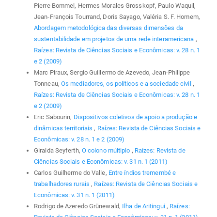
Pierre Bommel, Hermes Morales Grosskopf, Paulo Waquil,
Jean-François Tourrand, Doris Sayago, Valéria S. F. Homem,
Abordagem metodológica das diversas dimensões da
sustentabilidade em projetos de uma rede interamericana
,
Raízes: Revista de Ciências Sociais e Econômicas: v. 28 n. 1
e 2 (2009)
Marc Piraux, Sergio Guillermo de Azevedo, Jean-Philippe
Tonneau,
Os mediadores, os políticos e a sociedade civil
,
Raízes: Revista de Ciências Sociais e Econômicas: v. 28 n. 1
e 2 (2009)
Eric Sabourin,
Dispositivos coletivos de apoio a produção e
dinâmicas territoriais
,
Raízes: Revista de Ciências Sociais e
Econômicas: v. 28 n. 1 e 2 (2009)
Giralda Seyferth,
O colono múltiplo
,
Raízes: Revista de
Ciências Sociais e Econômicas: v. 31 n. 1 (2011)
Carlos Guilherme do Valle,
Entre índios tremembé e
trabalhadores rurais
,
Raízes: Revista de Ciências Sociais e
Econômicas: v. 31 n. 1 (2011)
Rodrigo de Azeredo Grünewald,
Ilha de Aritingui
,
Raízes: