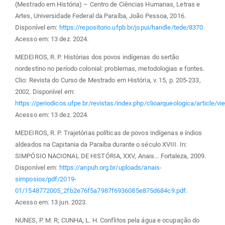
(Mestrado em História) – Centro de Ciências Humanas, Letras e
Artes, Universidade Federal da Paraíba, João Pessoa, 2016.
Disponível em:
https://repositorio.ufpb.br/jspui/handle/tede/8370
.
Acesso em: 13 dez. 2024.
MEDEIROS, R. P. Histórias dos povos indígenas do sertão
nordestino no período colonial: problemas, metodologias e fontes.
Clio: Revista do Curso de Mestrado em História, v. 15, p. 205-233,
2002. Disponível em:
https://periodicos.ufpe.br/revistas/index.php/clioarqueologica/article/
Acesso em: 13 dez. 2024.
MEDEIROS, R. P. Trajetórias políticas de povos indígenas e índios
aldeados na Capitania da Paraíba durante o século XVIII. In:
SIMPÓSIO NACIONAL DE HISTÓRIA, XXV, Anais... Fortaleza, 2009.
Disponível em:
https://anpuh.org.br/uploads/anais-
simposios/pdf/2019-
01/1548772005_2fb2e76f5a7987f6936085e875d684c9.pdf
.
Acesso em: 13 jun. 2023.
NUNES, P. M. R; CUNHA, L. H. Conflitos pela água e ocupação do