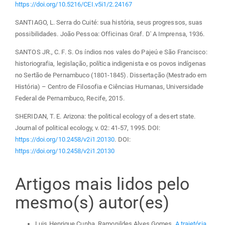
https://doi.org/10.5216/CEI.v5i1/2.24167
SANTIAGO, L. Serra do Cuité: sua história, seus progressos, suas
possibilidades. João Pessoa: Officinas Graf. D' A Imprensa, 1936.
SANTOS JR., C. F. S. Os índios nos vales do Pajeú e São Francisco:
historiografia, legislação, política indigenista e os povos indígenas
no Sertão de Pernambuco (1801-1845). Dissertação (Mestrado em
História) – Centro de Filosofia e Ciências Humanas, Universidade
Federal de Pernambuco, Recife, 2015.
SHERIDAN, T. E. Arizona: the political ecology of a desert state.
Journal of political ecology, v. 02: 41-57, 1995. DOI:
https://doi.org/10.2458/v2i1.20130
. DOI:
https://doi.org/10.2458/v2i1.20130
Artigos mais lidos pelo
mesmo(s) autor(es)
Luis Henrique Cunha, Ramonildes Alves Gomes,
A trajetória