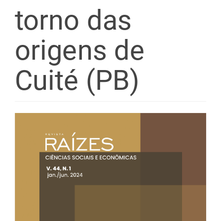
torno das
origens de
Cuité (PB)
Barra
lateral
de
artigos