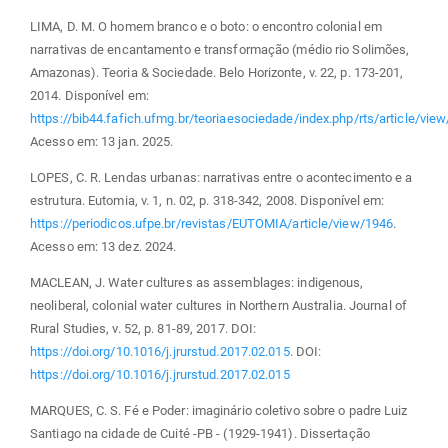
LIMA, D. M. O homem branco e o boto: o encontro colonial em
narrativas de encantamento e transformação (médio rio Solimões,
Amazonas). Teoria & Sociedade. Belo Horizonte, v. 22, p. 173-201,
2014. Disponível em:
https://bib44.fafich.ufmg.br/teoriaesociedade/index.php/rts/article/vie
Acesso em: 13 jan. 2025.
LOPES, C. R. Lendas urbanas: narrativas entre o acontecimento e a
estrutura. Eutomia, v. 1, n. 02, p. 318-342, 2008. Disponível em:
https://periodicos.ufpe.br/revistas/EUTOMIA/article/view/1946
.
Acesso em: 13 dez. 2024.
MACLEAN, J. Water cultures as assemblages: indigenous,
neoliberal, colonial water cultures in Northern Australia. Journal of
Rural Studies, v. 52, p. 81-89, 2017. DOI:
https://doi.org/10.1016/j.jrurstud.2017.02.015
. DOI:
https://doi.org/10.1016/j.jrurstud.2017.02.015
MARQUES, C. S. Fé e Poder: imaginário coletivo sobre o padre Luiz
Santiago na cidade de Cuité -PB - (1929-1941). Dissertação