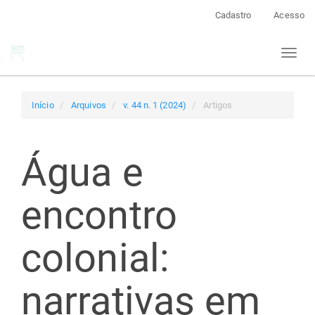
Navegação
Cadastro
Acesso
Principal
Conteúdo
Toggl
principal
naviga
Barra
Lateral
Início
Arquivos
v. 44 n. 1 (2024)
Artigos
Água e
encontro
colonial:
narrativas em