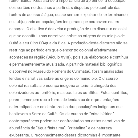
fonte hídrica. Ressalta-se a importância de apreender a ocupação
dos sertões nordestinos a partir das disputas pelo controle das
fontes de acesso à água, quase sempre expulsando, exterminando
ou subjugando as populações indígenas que ocupavam esses
espaços. O objetivo é desvelar a produção de um discurso colonial
que se constituiu nas narrativas sobre as origens do município de
Cuité e seu Olho D’Água da Bica. A produção deste discurso não se
restringe ao período em que o encontro colonial efetivamente
aconteceu na região (Século XVIII), pois sua elaboração é contínua
e permanentemente atualizada. A partir de material bibliográfico
disponível no Museu do Homem do Curimataú, foram analisadas
lendas e narrativas sobre as origens do município. O discurso
colonial ressalta a presença indígena anterior à chegada dos
colonizadores ao território, mas oculta os conflitos. Estes conflitos,
porém, emergem sob a forma de lendas ou de representações
estereotipadas e ocidentalizadas das populações indígenas que
habitavam a Serra de Cuité. Os discursos de “crise hídrica”
contemporâneos podem ser confrontados por estas narrativas de
abundância de “água finíssima”, “cristalina” e de natureza
exuberante. O reconhecimento destas dicotomias é importante