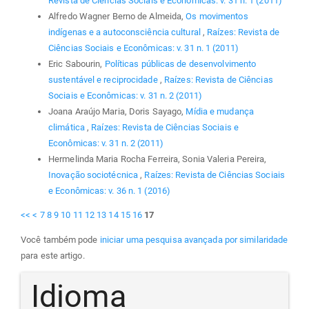
Revista de Ciências Sociais e Econômicas: v. 31 n. 1 (2011)
Alfredo Wagner Berno de Almeida,
Os movimentos
indígenas e a autoconsciência cultural
,
Raízes: Revista de
Ciências Sociais e Econômicas: v. 31 n. 1 (2011)
Eric Sabourin,
Políticas públicas de desenvolvimento
sustentável e reciprocidade
,
Raízes: Revista de Ciências
Sociais e Econômicas: v. 31 n. 2 (2011)
Joana Araújo Maria, Doris Sayago,
Mídia e mudança
climática
,
Raízes: Revista de Ciências Sociais e
Econômicas: v. 31 n. 2 (2011)
Hermelinda Maria Rocha Ferreira, Sonia Valeria Pereira,
Inovação sociotécnica
,
Raízes: Revista de Ciências Sociais
e Econômicas: v. 36 n. 1 (2016)
<<
<
7
8
9
10
11
12
13
14
15
16
17
Você também pode
iniciar uma pesquisa avançada por similaridade
para este artigo.
Idioma