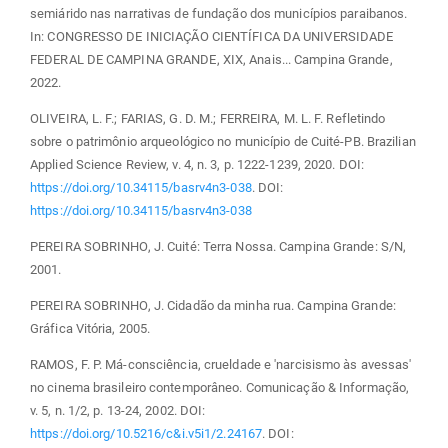
semiárido nas narrativas de fundação dos municípios paraibanos.
In: CONGRESSO DE INICIAÇÃO CIENTÍFICA DA UNIVERSIDADE
FEDERAL DE CAMPINA GRANDE, XIX, Anais... Campina Grande,
2022.
OLIVEIRA, L. F.; FARIAS, G. D. M.; FERREIRA, M. L. F. Refletindo
sobre o patrimônio arqueológico no município de Cuité-PB. Brazilian
Applied Science Review, v. 4, n. 3, p. 1222-1239, 2020. DOI:
https://doi.org/10.34115/basrv4n3-038
. DOI:
https://doi.org/10.34115/basrv4n3-038
PEREIRA SOBRINHO, J. Cuité: Terra Nossa. Campina Grande: S/N,
2001.
PEREIRA SOBRINHO, J. Cidadão da minha rua. Campina Grande:
Gráfica Vitória, 2005.
RAMOS, F. P. Má-consciência, crueldade e 'narcisismo às avessas'
no cinema brasileiro contemporâneo. Comunicação & Informação,
v. 5, n. 1/2, p. 13-24, 2002. DOI:
https://doi.org/10.5216/c&i.v5i1/2.24167
. DOI: