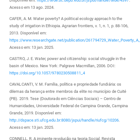
Disponível em:
https://tede.bc.uepb.edu.br/jspui/handle/tede/4397
.
Acesso em 13 ago. 2024.
CAFER, A. M. Water poverty? A political ecology approach to the
study of irrigation in Ethiopia. Agrarian frontiers, v. 1, n. 1, p. 88-106,
2013. Disponível em:
https://www.researchgate.net/publication/261794729_Water_Poverty_A_P
Acesso em: 13 jan. 2025.
CASTRO, J. E. Water, power and citizenship: social struggle in the
basin of Mexico. New York: Palgrave Macmillan, 2006. DOI:
https://doi.org/10.1057/9780230508811_4
CAVALCANTI, V. M. Família, política e propriedade fundiária: os
dilemas da herança entre membros da elite no município de Cuité
(PB). 2019. Tese (Doutorado em Ciências Sociais) – Centro de
Humanidades, Universidade Federal de Campina Grande, Campina
Grande, 2019. Disponível em:
http://dspace.sti.ufcg.edu.br:8080/jspui/handle/riufcg/10206
.
Acesso em: 13 jan. 2025.
CONNELL, R. A iminente revolução na teoria Social. Revista