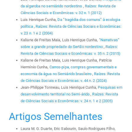
da algaroba no semiárido nordestino
,
Raízes: Revista de
Ciências Sociais e Econômicas: v. 32 n. 1 (2012)
Luis Henrique Cunha,
Da “tragédia dos comuns” à ecologia
política
,
Raízes: Revista de Ciências Sociais e Econômicas:
v. 23 n. 1 e 2 (2004)
Kaliane de Freitas Maia, Luis Henrique Cunha,
“Narrativas”
sobre a grande propriedade do Sertão nordestino
,
Raízes:
Revista de Ciências Sociais e Econômicas: v. 35 n. 2 (2015)
Kaliane de Freitas Maia, Luis Henrique Cunha, Patrícia
Hermínio Cunha,
Carros-pipa, compras governamentais e
economia da água no Semiárido brasileiro
,
Raízes: Revista
de Ciências Sociais e Econômicas: v. 44 n. 2 (2024)
Jean-Philippe Tonneau, Luis Henrique Cunha,
Pesquisas em
desenvolvimento territorial no Semi-árido
,
Raízes: Revista
de Ciências Sociais e Econômicas: v. 24 n. 1 e 2 (2005)
Artigos Semelhantes
Laura M. G. Duarte, Eric Sabourin, Saulo Rodrigues Filho,