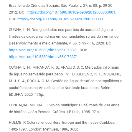
Brasileira de Ciências Sociais. São Paulo, v. 27, n. 80, p. 09-20,
2012. DOI:
https://doi.org/10.1590/S0102-69092012000300001
.
DOI:
https://doi.org/10.1590/S0102-69092012000300001
CUNHA, L. H. Desigualdades nos padrões de acesso à água e
limites da cidadania hídrica em comunidades rurais do semiárido.
Desenvolvimento e meio ambiente, v. 55, p. 99-116, 2020. DOI:
https://doi.org/10.5380/dma.v55i0.73371
. DOI:
https://doi.org/10.5380/dma.v55i0.73371
CUNHA, L. H.; MIRANDA, R. S.; ARAUJO, D. C. Mercados informais
de água no semiárido paraibano. In: TEISSERENC, P.; TEISSERENC,
M. J. S. A.; ROCHA, G. M. Gestão da água: desafios sociopolíticos e
sociotécnicos na Amazônia e no Nordeste brasileiros. Belém:
EDUFPA, 2020, 475p.
FUNDAÇÃO MOBRAL. Livro do município: Cuité, mais de 200 anos
de história. João Pessoa: Gráfica J.B Ltda, 1985. 97 p.
HULME, P. Colonial encounters: Europe and the native Caribbean,
1492-1797. London: Methuen, 1986, 368p.