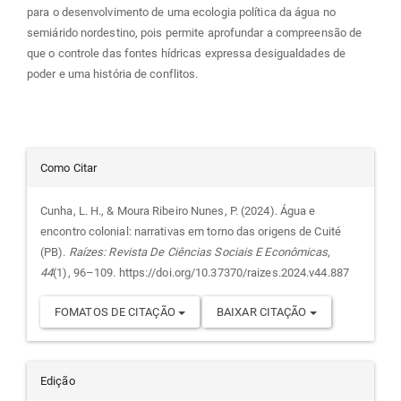
para o desenvolvimento de uma ecologia política da água no
semiárido nordestino, pois permite aprofundar a compreensão de
que o controle das fontes hídricas expressa desigualdades de
poder e uma história de conflitos.
Detalhes
Como Citar
do
Cunha, L. H., & Moura Ribeiro Nunes, P. (2024). Água e
encontro colonial: narrativas em torno das origens de Cuité
artigo
(PB).
Raízes: Revista De Ciências Sociais E Econômicas
,
44
(1), 96–109. https://doi.org/10.37370/raizes.2024.v44.887
FOMATOS DE CITAÇÃO
BAIXAR CITAÇÃO
Edição