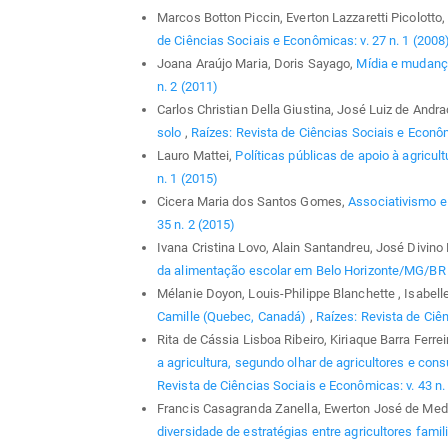
Marcos Botton Piccin, Everton Lazzaretti Picolotto
de Ciências Sociais e Econômicas: v. 27 n. 1 (2008
Joana Araújo Maria, Doris Sayago,
Mídia e mudanç
n. 2 (2011)
Carlos Christian Della Giustina, José Luiz de Andr
solo
,
Raízes: Revista de Ciências Sociais e Econôm
Lauro Mattei,
Políticas públicas de apoio à agricult
n. 1 (2015)
Cicera Maria dos Santos Gomes,
Associativismo 
35 n. 2 (2015)
Ivana Cristina Lovo, Alain Santandreu, José Divino
da alimentação escolar em Belo Horizonte/MG/B
Mélanie Doyon, Louis-Philippe Blanchette , Isabel
Camille (Quebec, Canadá)
,
Raízes: Revista de Ciên
Rita de Cássia Lisboa Ribeiro, Kiriaque Barra Fer
a agricultura, segundo olhar de agricultores e co
Revista de Ciências Sociais e Econômicas: v. 43 n.
Francis Casagranda Zanella, Ewerton José de Med
diversidade de estratégias entre agricultores fami