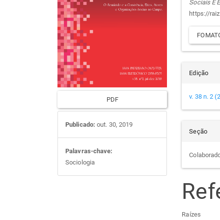
Sociais E
artigos
prin
arti
https://rai
FOMATO
Edição
v. 38 n. 2 
PDF
Publicado:
out. 30, 2019
Seção
Palavras-chave:
Colaborad
Sociologia
Ref
Raízes