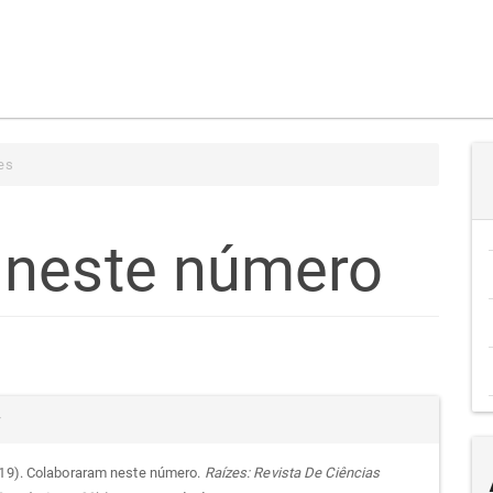
es
 neste número
teúdo
alhes
r
go
019). Colaboraram neste número.
Raízes: Revista De Ciências