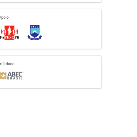
apoio
Apoio
afiliada
Afilidada