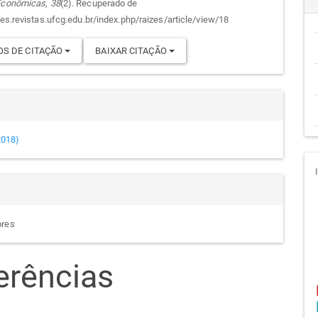
 Econômicas
,
38
(2). Recuperado de
cipal
go
zes.revistas.ufcg.edu.br/index.php/raizes/article/view/18
S DE CITAÇÃO
BAIXAR CITAÇÃO
(2018)
ores
erências