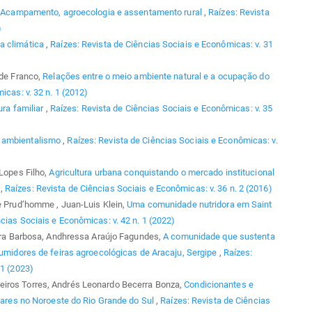
,
Acampamento, agroecologia e assentamento rural
,
Raízes: Revista
)
a climática
,
Raízes: Revista de Ciências Sociais e Econômicas: v. 31
ade Franco,
Relações entre o meio ambiente natural e a ocupação do
icas: v. 32 n. 1 (2012)
ura familiar
,
Raízes: Revista de Ciências Sociais e Econômicas: v. 35
e ambientalismo
,
Raízes: Revista de Ciências Sociais e Econômicas: v.
 Lopes Filho,
Agricultura urbana conquistando o mercado institucional
R
,
Raízes: Revista de Ciências Sociais e Econômicas: v. 36 n. 2 (2016)
le Prud’homme , Juan-Luis Klein,
Uma comunidade nutridora em Saint
cias Sociais e Econômicas: v. 42 n. 1 (2022)
reira Barbosa, Andhressa Araújo Fagundes,
A comunidade que sustenta
nsumidores de feiras agroecológicas de Aracaju, Sergipe
,
Raízes:
 1 (2023)
eiros Torres, Andrés Leonardo Becerra Bonza,
Condicionantes e
liares no Noroeste do Rio Grande do Sul
,
Raízes: Revista de Ciências