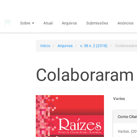
Navegação
Principal
Conteúdo
Sobre
Atual
Arquivos
Submissões
Anúncios
principal
Barra
Lateral
Início
Arquivos
v. 38 n. 2 (2018)
Colaborador
Colaboraram
Barra
Con
Varios
lateral
do
Det
Como Cita
de
arti
do
Varios. (2