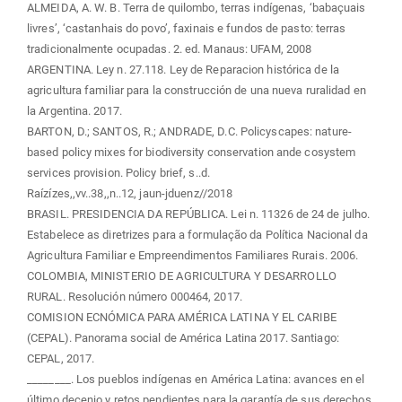
ALMEIDA, A. W. B. Terra de quilombo, terras indígenas, ‘babaçuais
livres’, ‘castanhais do povo’, faxinais e fundos de pasto: terras
tradicionalmente ocupadas. 2. ed. Manaus: UFAM, 2008
ARGENTINA. Ley n. 27.118. Ley de Reparacion histórica de la
agricultura familiar para la construcción de una nueva ruralidad en
la Argentina. 2017.
BARTON, D.; SANTOS, R.; ANDRADE, D.C. Policyscapes: nature-
based policy mixes for biodiversity conservation ande cosystem
services provision. Policy brief, s..d.
Raízízes,,vv..38,,n..12, jaun-jduenz//2018
BRASIL. PRESIDENCIA DA REPÚBLICA. Lei n. 11326 de 24 de julho.
Estabelece as diretrizes para a formulação da Política Nacional da
Agricultura Familiar e Empreendimentos Familiares Rurais. 2006.
COLOMBIA, MINISTERIO DE AGRICULTURA Y DESARROLLO
RURAL. Resolución número 000464, 2017.
COMISION ECNÓMICA PARA AMÉRICA LATINA Y EL CARIBE
(CEPAL). Panorama social de América Latina 2017. Santiago:
CEPAL, 2017.
________. Los pueblos indígenas en América Latina: avances en el
último decenio y retos pendientes para la garantía de sus derechos.