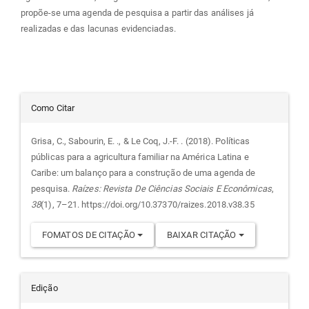
propõe-se uma agenda de pesquisa a partir das análises já
realizadas e das lacunas evidenciadas.
Detalhes
Como Citar
do
Grisa, C., Sabourin, E. ., & Le Coq, J.-F. . (2018). Políticas
públicas para a agricultura familiar na América Latina e
artigo
Caribe: um balanço para a construção de uma agenda de
pesquisa.
Raízes: Revista De Ciências Sociais E Econômicas
,
38
(1), 7–21. https://doi.org/10.37370/raizes.2018.v38.35
FOMATOS DE CITAÇÃO
BAIXAR CITAÇÃO
Edição