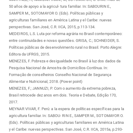
50 años de apoyo a la agricul- tura familiar. In: SABOURIN E.,
SAMPER M., SOTOMAYOR O. (Eds). Políticas públicas y
agriculturas familiares en América Latina y el Caribe: nuevas
perspectivas. San José, C.R. IICA, 2015, p.113-134.
MEDEIROS, L.S. Luta por reforma agrária no Brasil contemporâneo:
entre continuidades e novas questões. GRISA, C.; SCHNEIDER, S.
Políticas públicas de desenvolvimento rural no Brasil. Porto Alegre:
Editora da UFRGS, 2015.
MENEZES, F. Pobreza e desigualdade no Brasil à luz dos dados da
Pesquisa Nacional de Amostra de Domicílios-Contínua. In:
Formação de conselheiros Conselho Nacional de Segurança
Alimentar e Nutricional, 2018. (Power point)
MENEZES, F.; JANNUZI, P. Com o aumento da extrema pobreza,
Brasil retrocede dez anos em dois. Teoria e Debate, Edição 170,
2017.
MEYNAR VIVAR, F. Perú: a la espera de políticas específicas para la
agricultura familiar. In: SABOU- RIN E., SAMPER M., SOTOMAYOR O.
(Eds). Políticas públicas y agriculturas familiares en América Latina
y el Caribe: nuevas perspectivas. San José, C.R. IICA, 2015a, p.293-