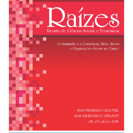
de
artigos