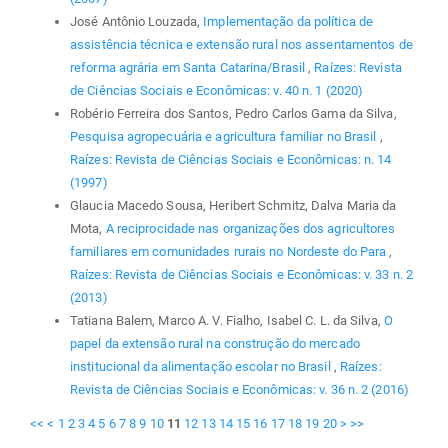
José Antônio Louzada,
Implementação da política de
assistência técnica e extensão rural nos assentamentos de
reforma agrária em Santa Catarina/Brasil
,
Raízes: Revista
de Ciências Sociais e Econômicas: v. 40 n. 1 (2020)
Robério Ferreira dos Santos, Pedro Carlos Gama da Silva,
Pesquisa agropecuária e agricultura familiar no Brasil
,
Raízes: Revista de Ciências Sociais e Econômicas: n. 14
(1997)
Glaucia Macedo Sousa, Heribert Schmitz, Dalva Maria da
Mota,
A reciprocidade nas organizações dos agricultores
familiares em comunidades rurais no Nordeste do Para
,
Raízes: Revista de Ciências Sociais e Econômicas: v. 33 n. 2
(2013)
Tatiana Balem, Marco A. V. Fialho, Isabel C. L. da Silva,
O
papel da extensão rural na construção do mercado
institucional da alimentação escolar no Brasil
,
Raízes:
Revista de Ciências Sociais e Econômicas: v. 36 n. 2 (2016)
<<
<
1
2
3
4
5
6
7
8
9
10
11
12
13
14
15
16
17
18
19
20
>
>>