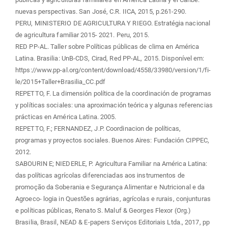
nuevas perspectivas. San José, C.R. IICA, 2015, p.261-290.
PERU, MINISTERIO DE AGRICULTURA Y RIEGO. Estratégia nacional
de agricultura familiar 2015- 2021. Peru, 2015.
RED PP-AL. Taller sobre Políticas públicas de clima en América
Latina. Brasilia: UnB-CDS, Cirad, Red PP-AL, 2015. Disponível em:
https://www.pp-al.org/content/download/4558/33980/version/1/fi-
le/2015+Taller+Brasilia_CC.pdf
REPETTO, F. La dimensión política de la coordinación de programas
y políticas sociales: una aproximación teórica y algunas referencias
prácticas en América Latina. 2005.
REPETTO, F.; FERNANDEZ, J.P. Coordinacion de políticas,
programas y proyectos sociales. Buenos Aires: Fundación CIPPEC,
2012.
SABOURIN E; NIEDERLE, P. Agricultura Familiar na América Latina:
das políticas agrícolas diferenciadas aos instrumentos de
promoção da Soberania e Segurança Alimentar e Nutricional e da
Agroeco- logia in Questões agrárias, agrícolas e rurais, conjunturas
e políticas públicas, Renato S. Maluf & Georges Flexor (Org.)
Brasilia, Brasil, NEAD & E-papers Serviços Editoriais Ltda., 2017, pp