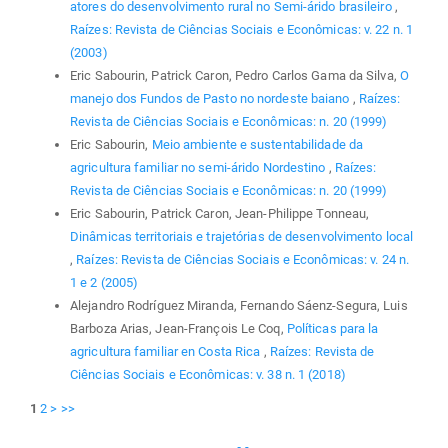
atores do desenvolvimento rural no Semi-árido brasileiro
,
Raízes: Revista de Ciências Sociais e Econômicas: v. 22 n. 1
(2003)
Eric Sabourin, Patrick Caron, Pedro Carlos Gama da Silva,
O
manejo dos Fundos de Pasto no nordeste baiano
,
Raízes:
Revista de Ciências Sociais e Econômicas: n. 20 (1999)
Eric Sabourin,
Meio ambiente e sustentabilidade da
agricultura familiar no semi-árido Nordestino
,
Raízes:
Revista de Ciências Sociais e Econômicas: n. 20 (1999)
Eric Sabourin, Patrick Caron, Jean-Philippe Tonneau,
Dinâmicas territoriais e trajetórias de desenvolvimento local
,
Raízes: Revista de Ciências Sociais e Econômicas: v. 24 n.
1 e 2 (2005)
Alejandro Rodríguez Miranda, Fernando Sáenz-Segura, Luis
Barboza Arias, Jean-François Le Coq,
Políticas para la
agricultura familiar en Costa Rica
,
Raízes: Revista de
Ciências Sociais e Econômicas: v. 38 n. 1 (2018)
1
2
>
>>