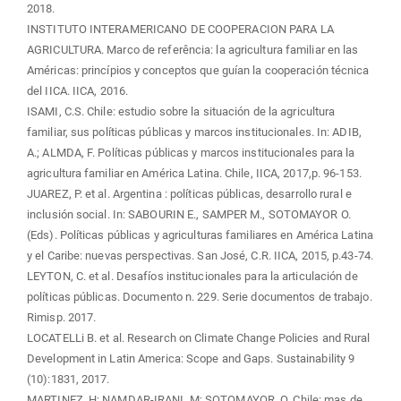
2018.
INSTITUTO INTERAMERICANO DE COOPERACION PARA LA
AGRICULTURA. Marco de referência: la agricultura familiar en las
Américas: princípios y conceptos que guían la cooperación técnica
del IICA. IICA, 2016.
ISAMI, C.S. Chile: estudio sobre la situación de la agricultura
familiar, sus políticas públicas y marcos institucionales. In: ADIB,
A.; ALMDA, F. Políticas públicas y marcos institucionales para la
agricultura familiar en América Latina. Chile, IICA, 2017,p. 96-153.
JUAREZ, P. et al. Argentina : políticas públicas, desarrollo rural e
inclusión social. In: SABOURIN E., SAMPER M., SOTOMAYOR O.
(Eds). Políticas públicas y agriculturas familiares en América Latina
y el Caribe: nuevas perspectivas. San José, C.R. IICA, 2015, p.43-74.
LEYTON, C. et al. Desafíos institucionales para la articulación de
políticas públicas. Documento n. 229. Serie documentos de trabajo.
Rimisp. 2017.
LOCATELLi B. et al. Research on Climate Change Policies and Rural
Development in Latin America: Scope and Gaps. Sustainability 9
(10):1831, 2017.
MARTINEZ, H; NAMDAR-IRANI, M; SOTOMAYOR, O. Chile: mas de