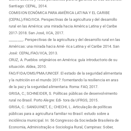
Santiago: CEPAL, 2014.
COMISION ECNÓMICA PARA AMÉRICA LATINA Y EL CARIBE
(CEPAL)/FAO/IICA. Perspectivas de la agricultura y del desarrollo
rural en las América: una mirada hacia América Latina y el Caribe
2017-2018. San José, IICA, 2017.
________. Perspectivas de la agricultura y del desarrollo rural en las
Américas: una mirada hacia Amé- rica Latina y el Caribe 2014. San
José: CEPAL/FAO/IICA, 2013.
CRUZ, A. Pueblos originários en América: guía introductorio de su
situación. Aldea, 2010.
FAO/FIDA/OMS/PMA/UNICEF. El estado de la seguridad alimentaria
y la nutrición en el mundo 2017: fomentando la resiliencia en aras
de la paz y la seguridad alimentaria. Roma: FAO, 2017.
GRISA, C.; SCHNEIDER, S. Políticas públicas de desenvolvimento
rural no Brasil. Porto Alegre: Edi- tora da UFRGS, 2015.
GRISA, C.: SANGUINET, E.; CHECHI, L. Articulação de políticas
públicas para a agricultura familiar no Brasil: estudo sobre a
incidência municipal. In: 56 Congresso da Sociedade Brasileira de
Economia, Administração e Sociologia Rural, Campinas: Sober,