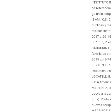
INSTITUTO 
de referência
guían la coop
ISAMI, C.S. Ch
públicas y ma
marcos institu
2017,p. 96-15
JUAREZ, P. et 
SABOURIN E.,
familiares en
2015, p.43-74
LEYTON, C. et 
Documento n.
LOCATELLi B. 
Latin America
MARTINEZ, H
apoyo a la ag
(Eds). Polític
nuevas perspe
MEDEIROS, L.S