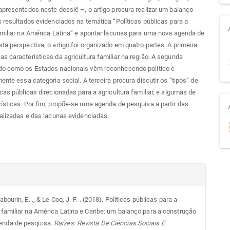
apresentados neste dossiê –, o artigo procura realizar um balanço
s resultados evidenciados na temática “Políticas públicas para a
amiliar na América Latina” e apontar lacunas para uma nova agenda de
ta perspectiva, o artigo foi organizado em quatro partes. A primeira
s características da agricultura familiar na região. A segunda
do como os Estados nacionais vêm reconhecendo político e
mente essa categoria social. A terceira procura discutir os “tipos” de
icas públicas direcionadas para a agricultura familiar, e algumas de
ísticas. Por fim, propõe-se uma agenda de pesquisa a partir das
ealizadas e das lacunas evidenciadas.
alhes
r
Sabourin, E. ., & Le Coq, J.-F. . (2018). Políticas públicas para a
a familiar na América Latina e Caribe: um balanço para a construção
go
enda de pesquisa.
Raízes: Revista De Ciências Sociais E