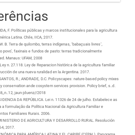
erências
DA, F. Políticas públicas y marcos institucionales para la agricultura
érica Latina. Chile, IICA, 2017.
. B. Terra de quilombo, terras indígenas, ‘babaçuais livres’,
o povo’, faxinais e fundos de pasto: terras tradicionalmente
 ed. Manaus: UFAM, 2008
y n. 27.118. Ley de Reparacion histórica de la agricultura familiar
rucción de una nueva ruralidad en la Argentina. 2017.
SANTOS, R.; ANDRADE, D.C. Policyscapes: nature-based policy mixes
ty conservation ande cosystem services provision. Policy brief, s..d.
38,,n..12, jaun-jduenz//2018
IDENCIA DA REPÚBLICA. Lei n. 11326 de 24 de julho. Estabelece as
ra a formulação da Política Nacional da Agricultura Familiar e
tos Familiares Rurais. 2006.
INISTERIO DE AGRICULTURA Y DESARROLLO RURAL. Resolución
4, 2017.
NÓMICA PARA AMÉRICA LATINA Y EL CARIBE (CEPAL). Panorama