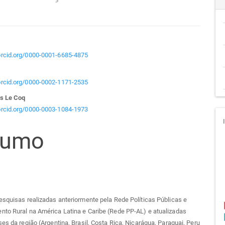
teúdo
/orcid.org/0000-0001-6685-4875
/orcid.org/0000-0002-1171-2535
go
s Le Coq
/orcid.org/0000-0003-1084-1973
cipal
sumo
esquisas realizadas anteriormente pela Rede Políticas Públicas e
nto Rural na América Latina e Caribe (Rede PP-AL) e atualizadas
ses da região (Argentina, Brasil, Costa Rica, Nicarágua, Paraguai, Peru