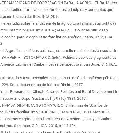
INTERAMERICANO DE COOPERACION PARA LA AGRICULTURA. Marco
: la agricultura familiar en las Américas: princípios y conceptos que
eración técnica del IICA. IICA, 2016.
ile: estudio sobre la situación de la agricultura familiar, sus políticas
rcos institucionales. In: ADIB, A.; ALMDA, F. Políticas públicas y
cionales para la agricultura familiar en América Latina. Chile, IICA,
3.
al. Argentina : políticas públicas, desarrollo rural e inclusión social. In:
 SAMPER M., SOTOMAYOR O. (Eds). Políticas públicas y agriculturas
 América Latina y el Caribe: nuevas perspectivas. San José, C.R. IICA,
.
al. Desafíos institucionales para la articulación de políticas públicas.
 229. Serie documentos de trabajo. Rimisp. 2017.
et al. Research on Climate Change Policies and Rural Development in
: Scope and Gaps. Sustainability 9 (10):1831, 2017.
; NAMDAR-IRANI, M; SOTOMAYOR, O. Chile: mas de 50 años de
ricul- tura familiar. In: SABOURIN E., SAMPER M., SOTOMAYOR O.
as públicas y agriculturas familiares en América Latina y el Caribe:
ctivas. San José, C.R. IICA, 2015, p.113-134.
. Luta por reforma agrária no Brasil contemporâneo: entre