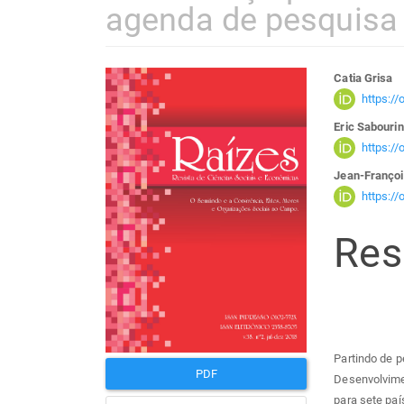
agenda de pesquisa
Barra
Con
Catia Grisa
https:/
lateral
do
Eric Sabourin
https:/
de
arti
Jean-Françoi
https:/
artigos
prin
Re
Partindo de p
PDF
Desenvolvime
para sete paí