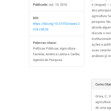
Publicado:
out. 10, 2018
e Uruguai) – 
dos principai
agricultura f
DOI:
pesquisa. Nes
https://doi.org/10.37370/raizes.2
aborda alguma
018.v38.35
discute o mo
institucional
Palavras-chave:
ações e polít
Políticas Públicas; Agricultura
suas caracter
Familiar, América Latina e Caribe;
análises já r
Agenda de Pesquisa
Det
Como Cita
do
Grisa, C., 
agricultur
arti
de uma ag