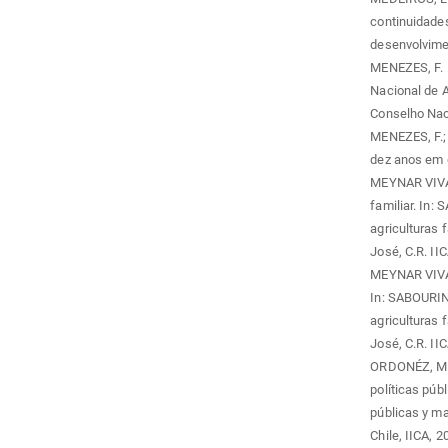
continuidades
desenvolvimen
MENEZES, F. 
Nacional de 
Conselho Naci
MENEZES, F.;
dez anos em d
MEYNAR VIVAR,
familiar. In:
agriculturas 
José, C.R. II
MEYNAR VIVAR,
In: SABOURIN
agriculturas 
José, C.R. II
ORDONÉZ, M.A
políticas públ
públicas y ma
Chile, IICA, 2