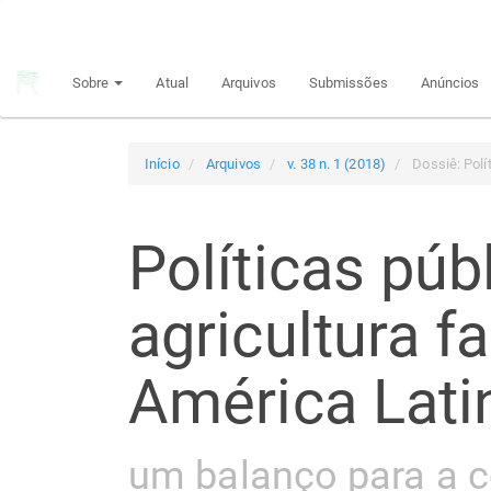
Navegação
Principal
Conteúdo
Sobre
Atual
Arquivos
Submissões
Anúncios
principal
Barra
Lateral
Início
Arquivos
v. 38 n. 1 (2018)
Dossiê: Polít
Políticas púb
agricultura f
América Lati
um balanço para a 