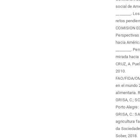
social de Amé
________. Los
retos pendien
COMISION EC
Perspectivas 
hacia América
________. Per
mirada hacia 
CRUZ, A. Pueb
2010.
FAO/FIDA/OMS
en el mundo 2
alimentaria. 
GRISA, C.; SC
Porto Alegre:
GRISA, C.: SA
agricultura f
da Sociedade 
Sober, 2018.