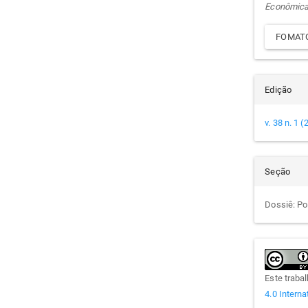
Econômic
FOMATO
Edição
v. 38 n. 1 
Seção
Dossiê: Pol
Este traba
4.0 Interna