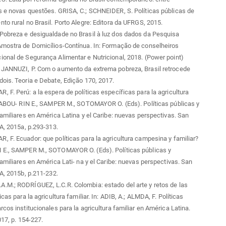
 e novas questões. GRISA, C.; SCHNEIDER, S. Políticas públicas de
to rural no Brasil. Porto Alegre: Editora da UFRGS, 2015.
Pobreza e desigualdade no Brasil à luz dos dados da Pesquisa
Amostra de Domicílios-Contínua. In: Formação de conselheiros
onal de Segurança Alimentar e Nutricional, 2018. (Power point)
 JANNUZI, P. Com o aumento da extrema pobreza, Brasil retrocede
ois. Teoria e Debate, Edição 170, 2017.
 F. Perú: a la espera de políticas específicas para la agricultura
 SABOU- RIN E., SAMPER M., SOTOMAYOR O. (Eds). Políticas públicas y
familiares en América Latina y el Caribe: nuevas perspectivas. San
CA, 2015a, p.293-313.
 F. Ecuador: que políticas para la agricultura campesina y familiar?
 E., SAMPER M., SOTOMAYOR O. (Eds). Políticas públicas y
familiares en América Lati- na y el Caribe: nuevas perspectivas. San
CA, 2015b, p.211-232.
.M.; RODRÍGUEZ, L.C.R. Colombia: estado del arte y retos de las
icas para la agricultura familiar. In: ADIB, A.; ALMDA, F. Políticas
rcos institucionales para la agricultura familiar en América Latina.
017, p. 154-227.