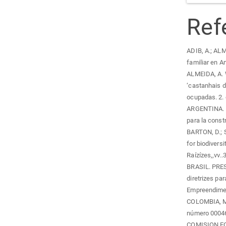
Ref
ADIB, A.; ALM
familiar en Am
ALMEIDA, A. W
‘castanhais d
ocupadas. 2.
ARGENTINA. Le
para la const
BARTON, D.; 
for biodiversi
Raízízes,,vv..
BRASIL. PRES
diretrizes pa
Empreendimen
COLOMBIA, M
número 00046
COMISION EC