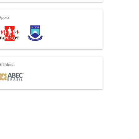
apoio
Apoio
afiliada
Afilidada