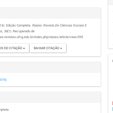
cipal
alhes
r
016). Edição Completa.
Raízes: Revista De Ciências Sociais E
as
,
36
(1). Recuperado de
go
zes.revistas.ufcg.edu.br/index.php/raizes/article/view/395
S DE CITAÇÃO
BAIXAR CITAÇÃO
(2016)
mpleta