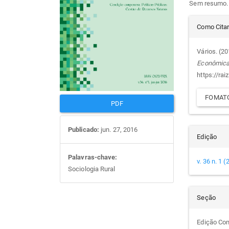
Sem resumo.
artigos
prin
Det
Como Cita
do
Vários. (2
Econômic
arti
https://rai
FOMATO
PDF
Publicado:
jun. 27, 2016
Edição
Palavras-chave:
v. 36 n. 1 
Sociologia Rural
Seção
Edição Co