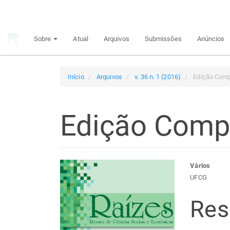
Navegação
Principal
Conteúdo
Sobre
Atual
Arquivos
Submissões
Anúncios
principal
Barra
Lateral
Início
Arquivos
v. 36 n. 1 (2016)
Edição Comp
Edição Comp
Barra
Con
Vários
UFCG
lateral
do
Re
de
arti