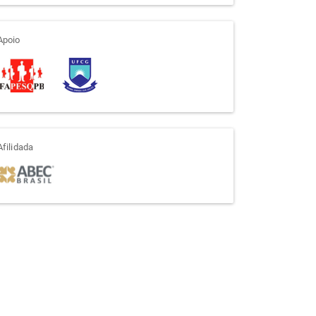
apoio
Apoio
afiliada
Afilidada