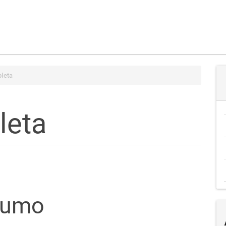
leta
leta
teúdo
sumo
go