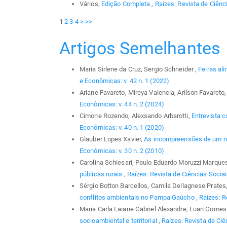
Vários,
Edição Completa
,
Raízes: Revista de Ciênci
1
2
3
4
>
>>
Artigos Semelhantes
Maria Sirlene da Cruz, Sergio Schneider ,
Feiras al
e Econômicas: v. 42 n. 1 (2022)
Ariane Favareto, Mireya Valencia, Arilson Favareto
Econômicas: v. 44 n. 2 (2024)
Cimone Rozendo, Alexsando Arbarotti,
Entrevista c
Econômicas: v. 40 n. 1 (2020)
Glauber Lopes Xavier,
As incompreensões de um no
Econômicas: v. 30 n. 2 (2010)
Carolina Schiesari, Paulo Eduardo Moruzzi Marque
públicas rurais
,
Raízes: Revista de Ciências Sociai
Sérgio Botton Barcellos, Camila Dellagnese Prates,
conflitos ambientais no Pampa Gaúcho
,
Raízes: R
Maria Carla Laiane Gabriel Alexandre, Luan Gomes 
socioambiental e territorial
,
Raízes: Revista de Ciê