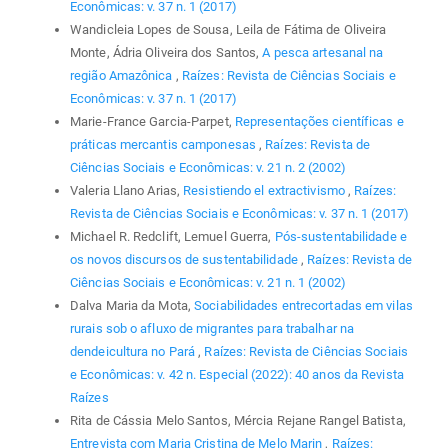
Econômicas: v. 37 n. 1 (2017)
Wandicleia Lopes de Sousa, Leila de Fátima de Oliveira
Monte, Ádria Oliveira dos Santos,
A pesca artesanal na
região Amazônica
,
Raízes: Revista de Ciências Sociais e
Econômicas: v. 37 n. 1 (2017)
Marie-France Garcia-Parpet,
Representações científicas e
práticas mercantis camponesas
,
Raízes: Revista de
Ciências Sociais e Econômicas: v. 21 n. 2 (2002)
Valeria Llano Arias,
Resistiendo el extractivismo
,
Raízes:
Revista de Ciências Sociais e Econômicas: v. 37 n. 1 (2017)
Michael R. Redclift, Lemuel Guerra,
Pós-sustentabilidade e
os novos discursos de sustentabilidade
,
Raízes: Revista de
Ciências Sociais e Econômicas: v. 21 n. 1 (2002)
Dalva Maria da Mota,
Sociabilidades entrecortadas em vilas
rurais sob o afluxo de migrantes para trabalhar na
dendeicultura no Pará
,
Raízes: Revista de Ciências Sociais
e Econômicas: v. 42 n. Especial (2022): 40 anos da Revista
Raízes
Rita de Cássia Melo Santos, Mércia Rejane Rangel Batista,
Entrevista com Maria Cristina de Melo Marin
,
Raízes: