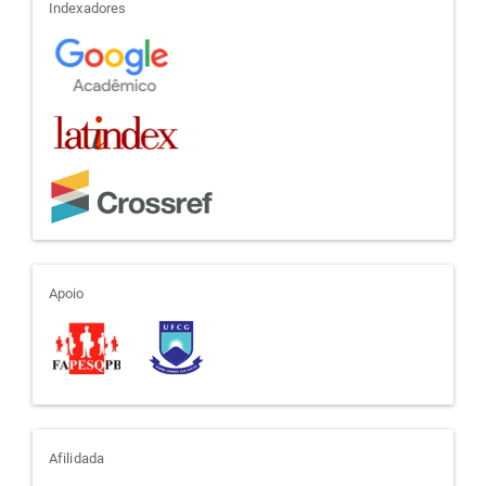
indexadores
Indexadores
apoio
Apoio
afiliada
Afilidada