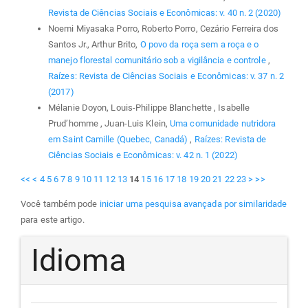
Revista de Ciências Sociais e Econômicas: v. 40 n. 2 (2020)
Noemi Miyasaka Porro, Roberto Porro, Cezário Ferreira dos
Santos Jr., Arthur Brito,
O povo da roça sem a roça e o
manejo florestal comunitário sob a vigilância e controle
,
Raízes: Revista de Ciências Sociais e Econômicas: v. 37 n. 2
(2017)
Mélanie Doyon, Louis-Philippe Blanchette , Isabelle
Prud’homme , Juan-Luis Klein,
Uma comunidade nutridora
em Saint Camille (Quebec, Canadá)
,
Raízes: Revista de
Ciências Sociais e Econômicas: v. 42 n. 1 (2022)
<<
<
4
5
6
7
8
9
10
11
12
13
14
15
16
17
18
19
20
21
22
23
>
>>
Você também pode
iniciar uma pesquisa avançada por similaridade
para este artigo.
Idioma