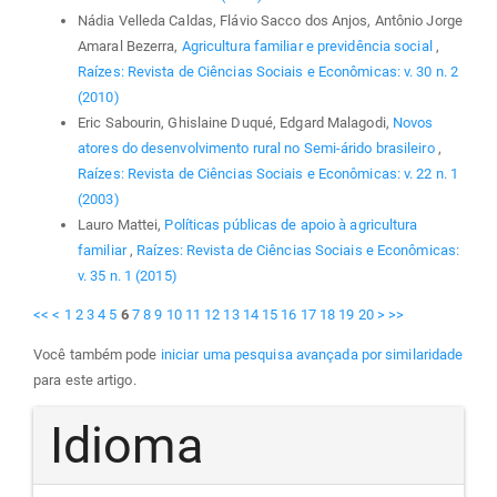
Nádia Velleda Caldas, Flávio Sacco dos Anjos, Antônio Jorge
Amaral Bezerra,
Agricultura familiar e previdência social
,
Raízes: Revista de Ciências Sociais e Econômicas: v. 30 n. 2
(2010)
Eric Sabourin, Ghislaine Duqué, Edgard Malagodi,
Novos
atores do desenvolvimento rural no Semi-árido brasileiro
,
Raízes: Revista de Ciências Sociais e Econômicas: v. 22 n. 1
(2003)
Lauro Mattei,
Políticas públicas de apoio à agricultura
familiar
,
Raízes: Revista de Ciências Sociais e Econômicas:
v. 35 n. 1 (2015)
<<
<
1
2
3
4
5
6
7
8
9
10
11
12
13
14
15
16
17
18
19
20
>
>>
Você também pode
iniciar uma pesquisa avançada por similaridade
para este artigo.
Idioma