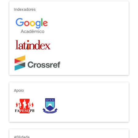
indexadores
Indexadores
apoio
Apoio
Afilidada