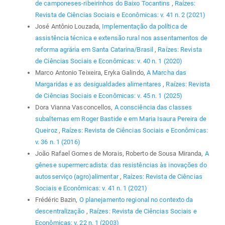
de camponeses-ribeirinhos do Baixo Tocantins
,
Raízes:
Revista de Ciências Sociais e Econômicas: v. 41 n. 2 (2021)
José Antônio Louzada,
Implementação da política de
assistência técnica e extensão rural nos assentamentos de
reforma agrária em Santa Catarina/Brasil
,
Raízes: Revista
de Ciências Sociais e Econômicas: v. 40 n. 1 (2020)
Marco Antonio Teixeira, Eryka Galindo,
A Marcha das
Margaridas e as desigualdades alimentares
,
Raízes: Revista
de Ciências Sociais e Econômicas: v. 45 n. 1 (2025)
Dora Vianna Vasconcellos,
A consciência das classes
subalternas em Roger Bastide e em Maria Isaura Pereira de
Queiroz
,
Raízes: Revista de Ciências Sociais e Econômicas:
v. 36 n. 1 (2016)
João Rafael Gomes de Morais, Roberto de Sousa Miranda,
A
gênese supermercadista: das resistências às inovações do
autosserviço (agro)alimentar
,
Raízes: Revista de Ciências
Sociais e Econômicas: v. 41 n. 1 (2021)
Frédéric Bazin,
O planejamento regional no contexto da
descentralização
,
Raízes: Revista de Ciências Sociais e
Econômicas: v. 22 n. 1 (2003)