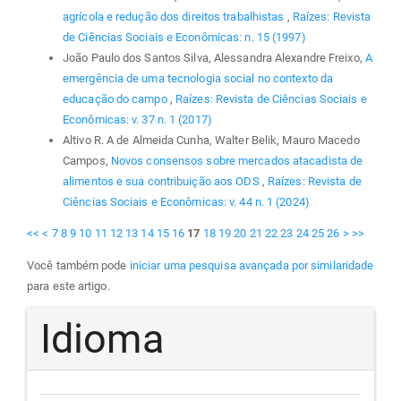
agrícola e redução dos direitos trabalhistas
,
Raízes: Revista
de Ciências Sociais e Econômicas: n. 15 (1997)
João Paulo dos Santos Silva, Alessandra Alexandre Freixo,
A
emergência de uma tecnologia social no contexto da
educação do campo
,
Raízes: Revista de Ciências Sociais e
Econômicas: v. 37 n. 1 (2017)
Altivo R. A de Almeida Cunha, Walter Belik, Mauro Macedo
Campos,
Novos consensos sobre mercados atacadista de
alimentos e sua contribuição aos ODS
,
Raízes: Revista de
Ciências Sociais e Econômicas: v. 44 n. 1 (2024)
<<
<
7
8
9
10
11
12
13
14
15
16
17
18
19
20
21
22
23
24
25
26
>
>>
Você também pode
iniciar uma pesquisa avançada por similaridade
para este artigo.
Idioma