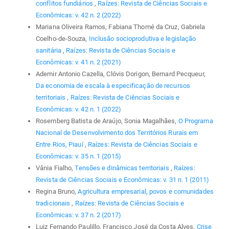
conflitos fundiários
,
Raízes: Revista de Ciências Sociais e
Econômicas: v. 42 n. 2 (2022)
Mariana Oliveira Ramos, Fabiana Thomé da Cruz, Gabriela
Coelho-de-Souza,
Inclusão socioprodutiva e legislação
sanitária
,
Raízes: Revista de Ciências Sociais e
Econômicas: v. 41 n. 2 (2021)
Ademir Antonio Cazella, Clóvis Dorigon, Bernard Pecqueur,
Da economia de escala à especificação de recursos
territoriais
,
Raízes: Revista de Ciências Sociais e
Econômicas: v. 42 n. 1 (2022)
Rosemberg Batista de Araújo, Sonia Magalhães,
O Programa
Nacional de Desenvolvimento dos Territórios Rurais em
Entre Rios, Piauí
,
Raízes: Revista de Ciências Sociais e
Econômicas: v. 35 n. 1 (2015)
Vânia Fialho,
Tensões e dinâmicas territoriais
,
Raízes:
Revista de Ciências Sociais e Econômicas: v. 31 n. 1 (2011)
Regina Bruno,
Agricultura empresarial, povos e comunidades
tradicionais
,
Raízes: Revista de Ciências Sociais e
Econômicas: v. 37 n. 2 (2017)
Luiz Fernando Paulillo, Francisco José da Costa Alves,
Crise