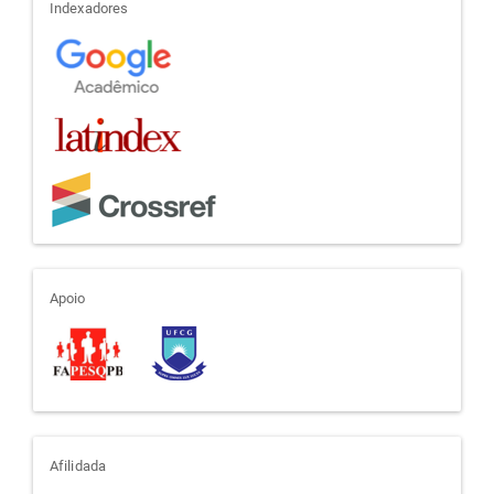
indexadores
Indexadores
apoio
Apoio
afiliada
Afilidada