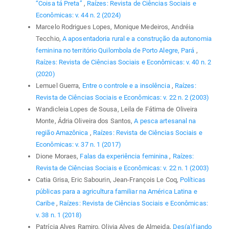
“Coisa tá Preta”
,
Raízes: Revista de Ciências Sociais e
Econômicas: v. 44 n. 2 (2024)
Marcelo Rodrigues Lopes, Monique Medeiros, Andréia
Tecchio,
A aposentadoria rural e a construção da autonomia
feminina no território Quilombola de Porto Alegre, Pará
,
Raízes: Revista de Ciências Sociais e Econômicas: v. 40 n. 2
(2020)
Lemuel Guerra,
Entre o controle e a insolência
,
Raízes:
Revista de Ciências Sociais e Econômicas: v. 22 n. 2 (2003)
Wandicleia Lopes de Sousa, Leila de Fátima de Oliveira
Monte, Ádria Oliveira dos Santos,
A pesca artesanal na
região Amazônica
,
Raízes: Revista de Ciências Sociais e
Econômicas: v. 37 n. 1 (2017)
Dione Moraes,
Falas da experiência feminina
,
Raízes:
Revista de Ciências Sociais e Econômicas: v. 22 n. 1 (2003)
Catia Grisa, Eric Sabourin, Jean-François Le Coq,
Políticas
públicas para a agricultura familiar na América Latina e
Caribe
,
Raízes: Revista de Ciências Sociais e Econômicas:
v. 38 n. 1 (2018)
Patrícia Alves Ramiro, Olivia Alves de Almeida,
Des(a)fiando