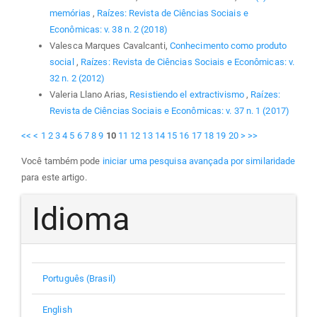
memórias
,
Raízes: Revista de Ciências Sociais e
Econômicas: v. 38 n. 2 (2018)
Valesca Marques Cavalcanti,
Conhecimento como produto
social
,
Raízes: Revista de Ciências Sociais e Econômicas: v.
32 n. 2 (2012)
Valeria Llano Arias,
Resistiendo el extractivismo
,
Raízes:
Revista de Ciências Sociais e Econômicas: v. 37 n. 1 (2017)
<<
<
1
2
3
4
5
6
7
8
9
10
11
12
13
14
15
16
17
18
19
20
>
>>
Você também pode
iniciar uma pesquisa avançada por similaridade
para este artigo.
Idioma
Português (Brasil)
English