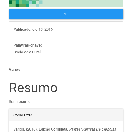
PDF
Publicado:
dic 13, 2016
Palavras-chave:
Sociologia Rural
Conteúdo
Vários
do
Resumo
artigo
Sem resumo.
Detalhes
principal
Como Citar
do
Vários. (2016). Edição Completa.
Raízes: Revista De Ciências