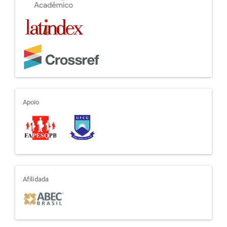
apoio
Apoio
afiliada
Afilidada