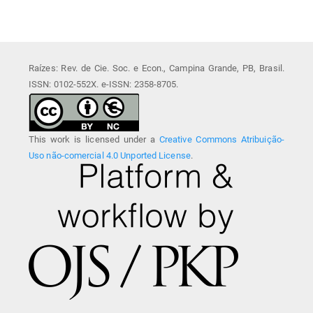
Raízes: Rev. de Cie. Soc. e Econ., Campina Grande, PB, Brasil.
ISSN: 0102-552X. e-ISSN: 2358-8705.
This work is licensed under a
Creative Commons Atribuição-
Uso não-comercial 4.0 Unported License
.