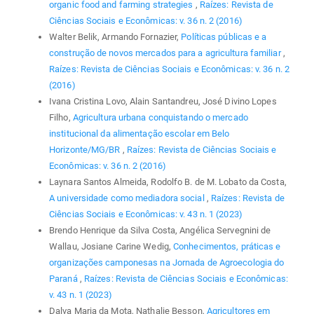
organic food and farming strategies
,
Raízes: Revista de
Ciências Sociais e Econômicas: v. 36 n. 2 (2016)
Walter Belik, Armando Fornazier,
Políticas públicas e a
construção de novos mercados para a agricultura familiar
,
Raízes: Revista de Ciências Sociais e Econômicas: v. 36 n. 2
(2016)
Ivana Cristina Lovo, Alain Santandreu, José Divino Lopes
Filho,
Agricultura urbana conquistando o mercado
institucional da alimentação escolar em Belo
Horizonte/MG/BR
,
Raízes: Revista de Ciências Sociais e
Econômicas: v. 36 n. 2 (2016)
Laynara Santos Almeida, Rodolfo B. de M. Lobato da Costa,
A universidade como mediadora social
,
Raízes: Revista de
Ciências Sociais e Econômicas: v. 43 n. 1 (2023)
Brendo Henrique da Silva Costa, Angélica Servegnini de
Wallau, Josiane Carine Wedig,
Conhecimentos, práticas e
organizações camponesas na Jornada de Agroecologia do
Paraná
,
Raízes: Revista de Ciências Sociais e Econômicas:
v. 43 n. 1 (2023)
Dalva Maria da Mota, Nathalie Besson,
Agricultores em