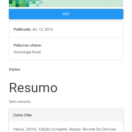
PDF
Publicado:
dic 13, 2016
Palavras-chave:
Sociologia Rural
Conteúdo
Vários
do
Resumo
artigo
Sem resumo.
Detalhes
principal
Como Citar
do
Vários. (2016). Edição Completa.
Raízes: Revista De Ciências