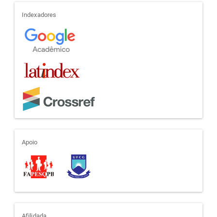
indexadores
Indexadores
apoio
Apoio
Afilidada