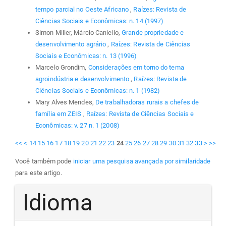
tempo parcial no Oeste Africano
,
Raízes: Revista de
Ciências Sociais e Econômicas: n. 14 (1997)
Simon Miller, Márcio Caniello,
Grande propriedade e
desenvolvimento agrário
,
Raízes: Revista de Ciências
Sociais e Econômicas: n. 13 (1996)
Marcelo Grondim,
Considerações em torno do tema
agroindústria e desenvolvimento
,
Raízes: Revista de
Ciências Sociais e Econômicas: n. 1 (1982)
Mary Alves Mendes,
De trabalhadoras rurais a chefes de
família em ZEIS
,
Raízes: Revista de Ciências Sociais e
Econômicas: v. 27 n. 1 (2008)
<<
<
14
15
16
17
18
19
20
21
22
23
24
25
26
27
28
29
30
31
32
33
>
>>
Você também pode
iniciar uma pesquisa avançada por similaridade
para este artigo.
Idioma