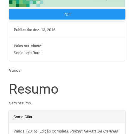
PDF
Publicado:
dez. 13, 2016
Palavras-chave:
Sociologia Rural
Conteúdo
Vários
do
Resumo
artigo
Sem resumo.
Detalhes
principal
Como Citar
do
Vários. (2016). Edição Completa.
Raízes: Revista De Ciências