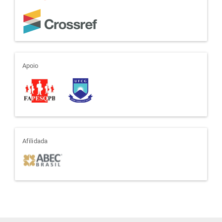
apoio
Apoio
afiliada
Afilidada