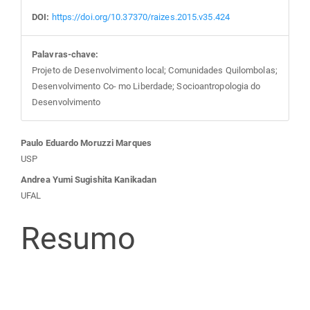
DOI:
https://doi.org/10.37370/raizes.2015.v35.424
Palavras-chave:
Projeto de Desenvolvimento local; Comunidades Quilombolas;
Desenvolvimento Co- mo Liberdade; Socioantropologia do
Desenvolvimento
Conteúdo
Paulo Eduardo Moruzzi Marques
USP
do
Andrea Yumi Sugishita Kanikadan
UFAL
artigo
Resumo
principal