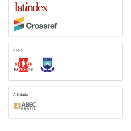
apoio
Apoio
afiliada
Afilidada