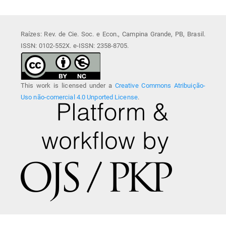
Raízes: Rev. de Cie. Soc. e Econ., Campina Grande, PB, Brasil.
ISSN: 0102-552X. e-ISSN: 2358-8705.
This work is licensed under a
Creative Commons Atribuição-
Uso não-comercial 4.0 Unported License
.