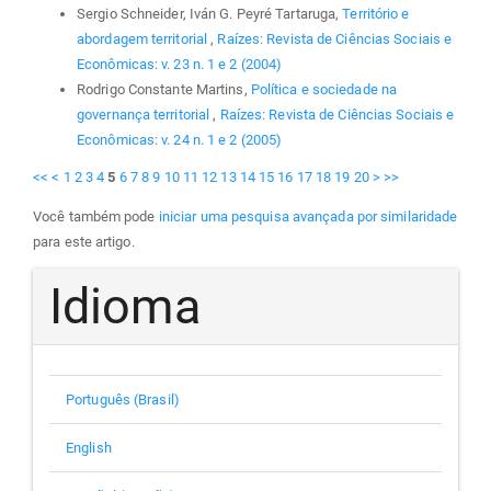
Sergio Schneider, Iván G. Peyré Tartaruga,
Território e
abordagem territorial
,
Raízes: Revista de Ciências Sociais e
Econômicas: v. 23 n. 1 e 2 (2004)
Rodrigo Constante Martins,
Política e sociedade na
governança territorial
,
Raízes: Revista de Ciências Sociais e
Econômicas: v. 24 n. 1 e 2 (2005)
<<
<
1
2
3
4
5
6
7
8
9
10
11
12
13
14
15
16
17
18
19
20
>
>>
Você também pode
iniciar uma pesquisa avançada por similaridade
para este artigo.
Idioma
Português (Brasil)
English