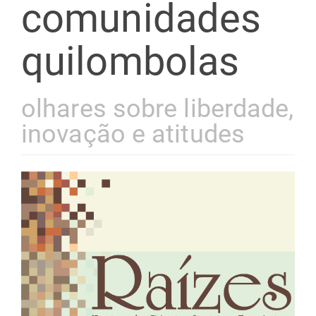
comunidades
quilombolas
olhares sobre liberdade,
inovação e atitudes
Barra
lateral
de
artigos