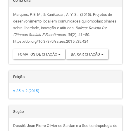
Detalhes
Como Citar
do
Marques, P. E. M., & Kanikadan, A. Y. S. . (2015). Projetos de
desenvolvimento local em comunidades quilombolas: olhares
artigo
sobre liberdade, inovação e atitudes.
Raízes: Revista De
Ciências Sociais E Econômicas
,
35
(2), 41–50.
https://doi.org/10.37370/raizes.2015.v35.424
FOMATOS DE CITAÇÃO
BAIXAR CITAÇÃO
Edição
v. 35 n. 2 (2015)
Seção
Dossiê: Jean Pierre Olivier de Sardan e a Socioantropologia do