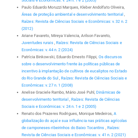
Sociais e Econômicas: v. 24 n. 1 e 2 (2005)
Paulo Eduardo Moruzzi Marques, Kleber Andolfato Oliveira,
Áreas de proteção ambiental e desenvolvimento territorial
,
Raízes: Revista de Ciências Sociais e Econômicas: v. 32 n. 2
(2012)
Ariane Favareto, Mireya Valencia, Arilson Favareto,
Juventudes rurais
,
Raízes: Revista de Ciências Sociais e
Econômicas: v. 44 n. 2 (2024)
Patrícia Binkowski, Eduardo Ernesto Filippi,
Os discursos
sobre o desenvolvimento frente às políticas públicas de
incentivo à implantação de cultivos de eucaliptos no Estado
do Rio Grande do Sul
,
Raízes: Revista de Ciências Sociais e
Econômicas: v. 27 n. 1 (2008)
Anelise Graciele Rambo, Mário José Puhl,
Dinâmicas de
desenvolvimento territorial
,
Raízes: Revista de Ciências
Sociais e Econômicas: v. 24 n. 1 e 2 (2005)
Renato dos Prazeres Rodrigues, Monique Medeiros,
A
globalização do açaí e sua influência nas práticas agrícolas
de camponeses-ribeirinhos do Baixo Tocantins
,
Raízes:
Revista de Ciências Sociais e Econômicas: v. 41 n. 2 (2021)