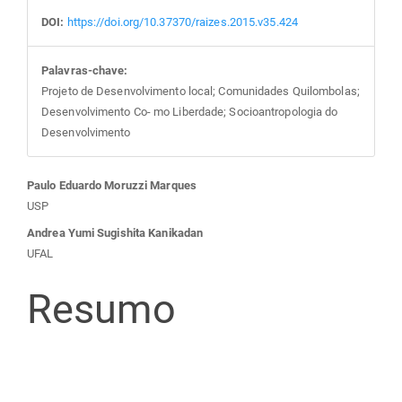
DOI:
https://doi.org/10.37370/raizes.2015.v35.424
Palavras-chave:
Projeto de Desenvolvimento local; Comunidades Quilombolas;
Desenvolvimento Co- mo Liberdade; Socioantropologia do
Desenvolvimento
Conteúdo
Paulo Eduardo Moruzzi Marques
USP
do
Andrea Yumi Sugishita Kanikadan
UFAL
artigo
Resumo
principal