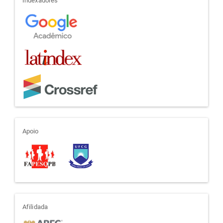
indexadores
Indexadores
apoio
Apoio
afiliada
Afilidada