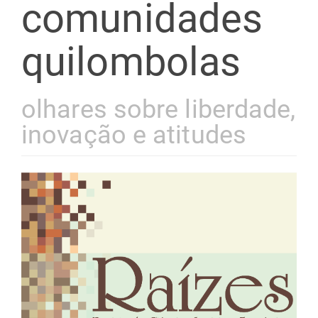
comunidades
quilombolas
olhares sobre liberdade,
inovação e atitudes
Barra
lateral
de
artigos