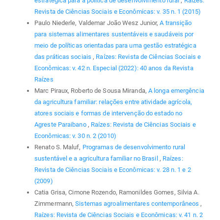
estratégica para a política de desenvolvimento rural
,
Raízes:
Revista de Ciências Sociais e Econômicas: v. 35 n. 1 (2015)
Paulo Niederle, Valdemar João Wesz Junior,
A transição
para sistemas alimentares sustentáveis e saudáveis por
meio de políticas orientadas para uma gestão estratégica
das práticas sociais
,
Raízes: Revista de Ciências Sociais e
Econômicas: v. 42 n. Especial (2022): 40 anos da Revista
Raízes
Marc Piraux, Roberto de Sousa Miranda,
A longa emergência
da agricultura familiar: relações entre atividade agrícola,
atores sociais e formas de intervenção do estado no
Agreste Paraibano
,
Raízes: Revista de Ciências Sociais e
Econômicas: v. 30 n. 2 (2010)
Renato S. Maluf,
Programas de desenvolvimento rural
sustentável e a agricultura familiar no Brasil
,
Raízes:
Revista de Ciências Sociais e Econômicas: v. 28 n. 1 e 2
(2009)
Catia Grisa, Cimone Rozendo, Ramonildes Gomes, Silvia A.
Zimmermann,
Sistemas agroalimentares contemporâneos
,
Raízes: Revista de Ciências Sociais e Econômicas: v. 41 n. 2