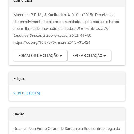
Detalhes
Como Citar
do
Marques, P. E. M., & Kanikadan, A. Y. S. . (2015). Projetos de
desenvolvimento local em comunidades quilombolas: olhares
artigo
sobre liberdade, inovação e atitudes.
Raízes: Revista De
Ciências Sociais E Econômicas
,
35
(2), 41–50.
https://doi.org/10.37370/raizes.2015.v35.424
FOMATOS DE CITAÇÃO
BAIXAR CITAÇÃO
Edição
v. 35 n. 2 (2015)
Seção
Dossiê: Jean Pierre Olivier de Sardan e a Socioantropologia do