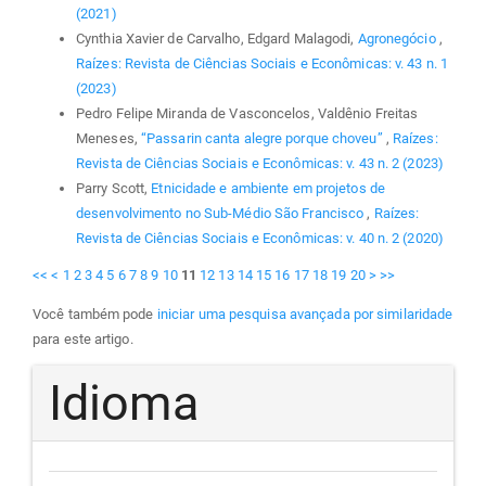
(2021)
Cynthia Xavier de Carvalho, Edgard Malagodi,
Agronegócio
,
Raízes: Revista de Ciências Sociais e Econômicas: v. 43 n. 1
(2023)
Pedro Felipe Miranda de Vasconcelos, Valdênio Freitas
Meneses,
“Passarin canta alegre porque choveu”
,
Raízes:
Revista de Ciências Sociais e Econômicas: v. 43 n. 2 (2023)
Parry Scott,
Etnicidade e ambiente em projetos de
desenvolvimento no Sub-Médio São Francisco
,
Raízes:
Revista de Ciências Sociais e Econômicas: v. 40 n. 2 (2020)
<<
<
1
2
3
4
5
6
7
8
9
10
11
12
13
14
15
16
17
18
19
20
>
>>
Você também pode
iniciar uma pesquisa avançada por similaridade
para este artigo.
Idioma