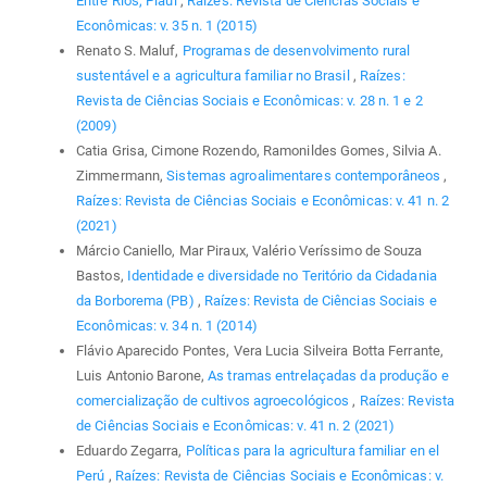
Entre Rios, Piauí
,
Raízes: Revista de Ciências Sociais e
Econômicas: v. 35 n. 1 (2015)
Renato S. Maluf,
Programas de desenvolvimento rural
sustentável e a agricultura familiar no Brasil
,
Raízes:
Revista de Ciências Sociais e Econômicas: v. 28 n. 1 e 2
(2009)
Catia Grisa, Cimone Rozendo, Ramonildes Gomes, Silvia A.
Zimmermann,
Sistemas agroalimentares contemporâneos
,
Raízes: Revista de Ciências Sociais e Econômicas: v. 41 n. 2
(2021)
Márcio Caniello, Mar Piraux, Valério Veríssimo de Souza
Bastos,
Identidade e diversidade no Teritório da Cidadania
da Borborema (PB)
,
Raízes: Revista de Ciências Sociais e
Econômicas: v. 34 n. 1 (2014)
Flávio Aparecido Pontes, Vera Lucia Silveira Botta Ferrante,
Luis Antonio Barone,
As tramas entrelaçadas da produção e
comercialização de cultivos agroecológicos
,
Raízes: Revista
de Ciências Sociais e Econômicas: v. 41 n. 2 (2021)
Eduardo Zegarra,
Políticas para la agricultura familiar en el
Perú
,
Raízes: Revista de Ciências Sociais e Econômicas: v.