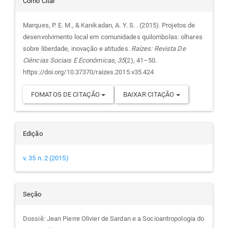
Detalhes
Como Citar
do
Marques, P. E. M., & Kanikadan, A. Y. S. . (2015). Projetos de
desenvolvimento local em comunidades quilombolas: olhares
artigo
sobre liberdade, inovação e atitudes.
Raízes: Revista De
Ciências Sociais E Econômicas
,
35
(2), 41–50.
https://doi.org/10.37370/raizes.2015.v35.424
FOMATOS DE CITAÇÃO
BAIXAR CITAÇÃO
Edição
v. 35 n. 2 (2015)
Seção
Dossiê: Jean Pierre Olivier de Sardan e a Socioantropologia do