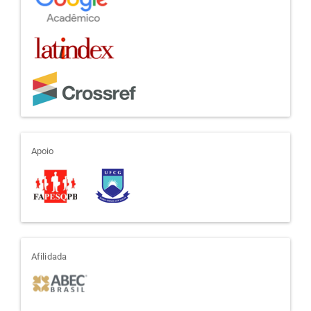
apoio
Apoio
afiliada
Afilidada