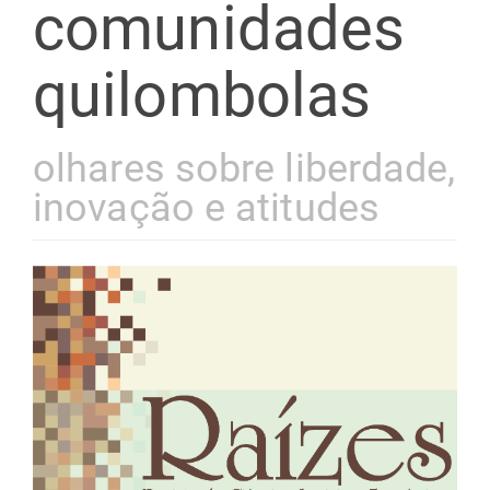
comunidades
quilombolas
olhares sobre liberdade,
inovação e atitudes
Barra
lateral
de
artigos