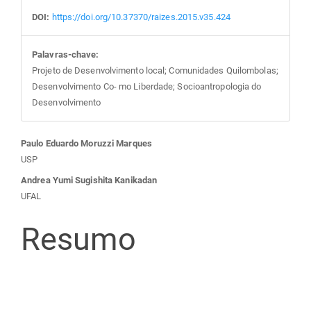
DOI:
https://doi.org/10.37370/raizes.2015.v35.424
Palavras-chave:
Projeto de Desenvolvimento local; Comunidades Quilombolas;
Desenvolvimento Co- mo Liberdade; Socioantropologia do
Desenvolvimento
Conteúdo
Paulo Eduardo Moruzzi Marques
USP
do
Andrea Yumi Sugishita Kanikadan
UFAL
artigo
Resumo
principal