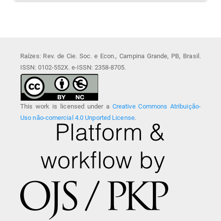
Raízes: Rev. de Cie. Soc. e Econ., Campina Grande, PB, Brasil.
ISSN: 0102-552X. e-ISSN: 2358-8705.
This work is licensed under a
Creative Commons Atribuição-
Uso não-comercial 4.0 Unported License
.