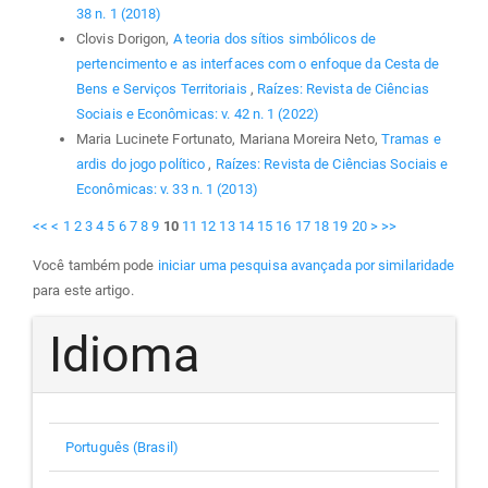
38 n. 1 (2018)
Clovis Dorigon,
A teoria dos sítios simbólicos de
pertencimento e as interfaces com o enfoque da Cesta de
Bens e Serviços Territoriais
,
Raízes: Revista de Ciências
Sociais e Econômicas: v. 42 n. 1 (2022)
Maria Lucinete Fortunato, Mariana Moreira Neto,
Tramas e
ardis do jogo político
,
Raízes: Revista de Ciências Sociais e
Econômicas: v. 33 n. 1 (2013)
<<
<
1
2
3
4
5
6
7
8
9
10
11
12
13
14
15
16
17
18
19
20
>
>>
Você também pode
iniciar uma pesquisa avançada por similaridade
para este artigo.
Idioma
Português (Brasil)