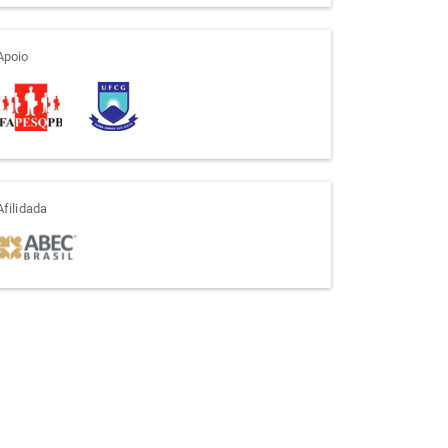
apoio
Apoio
afiliada
Afilidada