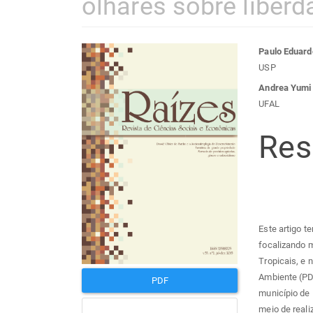
olhares sobre liberd
Barra
Con
Paulo Eduar
USP
lateral
do
Andrea Yumi 
UFAL
de
arti
Re
artigos
prin
Este artigo t
focalizando 
Tropicais, e 
Ambiente (P
PDF
município de 
meio de reali