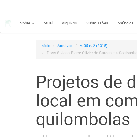
Navegação
Principal
Conteúdo
Sobre
Atual
Arquivos
Submissões
Anúncios
principal
Barra
Lateral
Início
Arquivos
v. 35 n. 2 (2015)
Dossiê: Jean Pierre Olivier de Sardan e a Socioan
Projetos de 
local em co
quilombolas