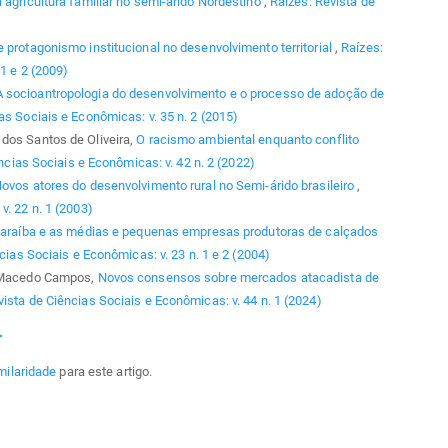
 agricultura familiar no semi-árido Nordestino
,
Raízes: Revista de
e protagonismo institucional no desenvolvimento territorial
,
Raízes:
1 e 2 (2009)
A socioantropologia do desenvolvimento e o processo de adoção de
as Sociais e Econômicas: v. 35 n. 2 (2015)
dos Santos de Oliveira,
O racismo ambiental enquanto conflito
ncias Sociais e Econômicas: v. 42 n. 2 (2022)
ovos atores do desenvolvimento rural no Semi-árido brasileiro
,
v. 22 n. 1 (2003)
a Paraíba e as médias e pequenas empresas produtoras de calçados
cias Sociais e Econômicas: v. 23 n. 1 e 2 (2004)
ro Macedo Campos,
Novos consensos sobre mercados atacadista de
vista de Ciências Sociais e Econômicas: v. 44 n. 1 (2024)
>
milaridade
para este artigo.