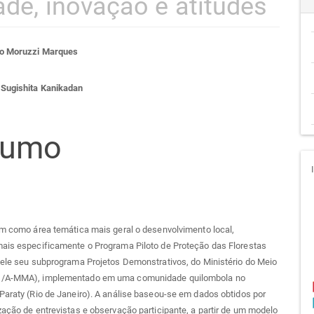
ade, inovação e atitudes
teúdo
do Moruzzi Marques
Sugishita Kanikadan
go
sumo
cipal
em como área temática mais geral o desenvolvimento local,
mais especificamente o Programa Piloto de Proteção das Florestas
nele seu subprograma Projetos Demonstrativos, do Ministério do Meio
D/A-MMA), implementado em uma comunidade quilombola no
Paraty (Rio de Janeiro). A análise baseou-se em dados obtidos por
zação de entrevistas e observação participante, a partir de um modelo