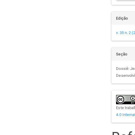
Edição
v. 35 n. 2 
Seção
Dossiê: Je
Desenvolv
Este traba
4.0 Interna