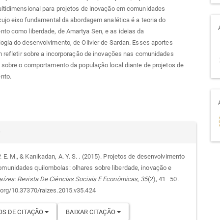
ultidimensional para projetos de inovação em comunidades
 cujo eixo fundamental da abordagem analética é a teoria do
nto como liberdade, de Amartya Sen, e as ideias da
ogia do desenvolvimento, de Olivier de Sardan. Esses aportes
m refletir sobre a incorporação de inovações nas comunidades
e sobre o comportamento da população local diante de projetos de
nto.
alhes
r
 E. M., & Kanikadan, A. Y. S. . (2015). Projetos de desenvolvimento
omunidades quilombolas: olhares sobre liberdade, inovação e
go
aízes: Revista De Ciências Sociais E Econômicas
,
35
(2), 41–50.
i.org/10.37370/raizes.2015.v35.424
S DE CITAÇÃO
BAIXAR CITAÇÃO