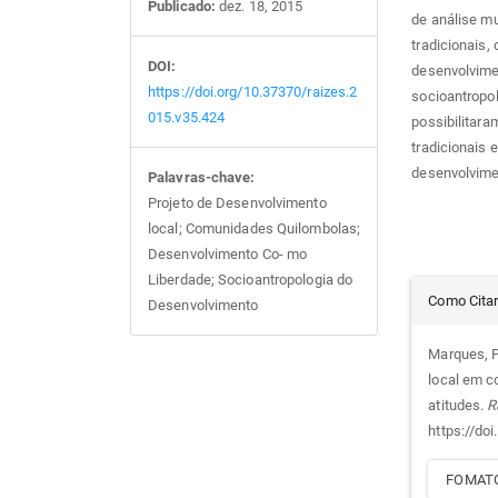
Publicado:
dez. 18, 2015
de análise m
tradicionais,
DOI:
desenvolvime
https://doi.org/10.37370/raizes.2
socioantropol
015.v35.424
possibilitara
tradicionais 
desenvolvime
Palavras-chave:
Projeto de Desenvolvimento
local; Comunidades Quilombolas;
Desenvolvimento Co- mo
Liberdade; Socioantropologia do
Det
Como Cita
Desenvolvimento
do
Marques, P.
local em c
arti
atitudes.
R
https://do
FOMATO