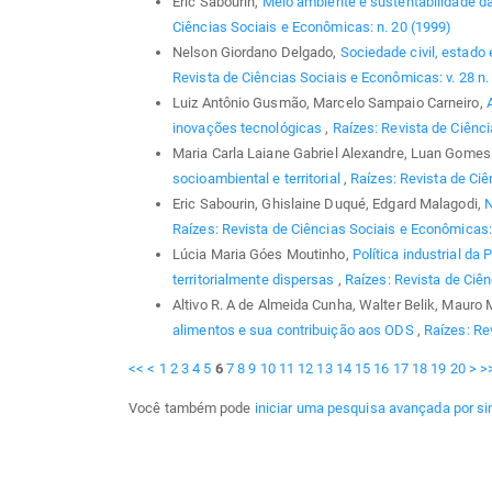
Eric Sabourin,
Meio ambiente e sustentabilidade da
Ciências Sociais e Econômicas: n. 20 (1999)
Nelson Giordano Delgado,
Sociedade civil, estado 
Revista de Ciências Sociais e Econômicas: v. 28 n. 
Luiz Antônio Gusmão, Marcelo Sampaio Carneiro,
inovações tecnológicas
,
Raízes: Revista de Ciênci
Maria Carla Laiane Gabriel Alexandre, Luan Gomes 
socioambiental e territorial
,
Raízes: Revista de Ciê
Eric Sabourin, Ghislaine Duqué, Edgard Malagodi,
N
Raízes: Revista de Ciências Sociais e Econômicas: 
Lúcia Maria Góes Moutinho,
Política industrial d
territorialmente dispersas
,
Raízes: Revista de Ciên
Altivo R. A de Almeida Cunha, Walter Belik, Mau
alimentos e sua contribuição aos ODS
,
Raízes: Re
<<
<
1
2
3
4
5
6
7
8
9
10
11
12
13
14
15
16
17
18
19
20
>
>
Você também pode
iniciar uma pesquisa avançada por si