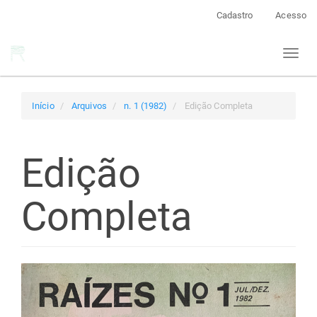
Navegação
Cadastro
Acesso
Principal
Conteúdo
Toggl
principal
naviga
Barra
Lateral
Início
Arquivos
n. 1 (1982)
Edição Completa
Edição
Completa
Barra
lateral