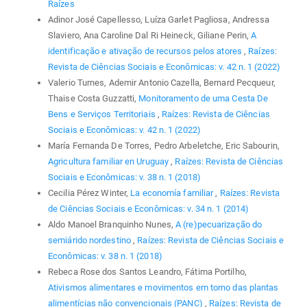
Raízes
Adinor José Capellesso, Luíza Garlet Pagliosa, Andressa
Slaviero, Ana Caroline Dal Ri Heineck, Giliane Perin,
A
identificação e ativação de recursos pelos atores
,
Raízes:
Revista de Ciências Sociais e Econômicas: v. 42 n. 1 (2022)
Valerio Turnes, Ademir Antonio Cazella, Bernard Pecqueur,
Thaise Costa Guzzatti,
Monitoramento de uma Cesta De
Bens e Serviços Territoriais
,
Raízes: Revista de Ciências
Sociais e Econômicas: v. 42 n. 1 (2022)
María Fernanda De Torres, Pedro Arbeletche, Eric Sabourin,
Agricultura familiar en Uruguay
,
Raízes: Revista de Ciências
Sociais e Econômicas: v. 38 n. 1 (2018)
Cecilia Pérez Winter,
La economía familiar
,
Raízes: Revista
de Ciências Sociais e Econômicas: v. 34 n. 1 (2014)
Aldo Manoel Branquinho Nunes,
A (re)pecuarização do
semiárido nordestino
,
Raízes: Revista de Ciências Sociais e
Econômicas: v. 38 n. 1 (2018)
Rebeca Rose dos Santos Leandro, Fátima Portilho,
Ativismos alimentares e movimentos em torno das plantas
alimentícias não convencionais (PANC)
,
Raízes: Revista de