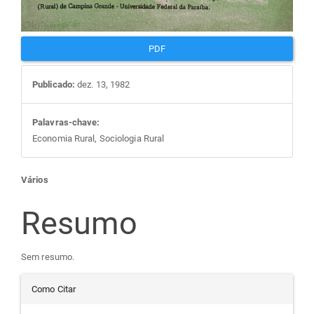
PDF
Publicado:
dez. 13, 1982
Palavras-chave:
Economia Rural, Sociologia Rural
Conteúdo
Vários
do
Resumo
artigo
Sem resumo.
Detalhes
principal
Como Citar