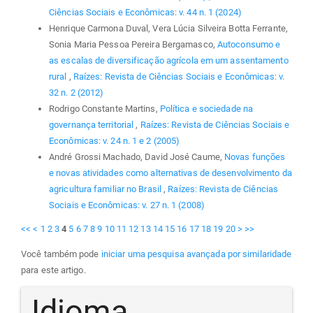
Ciências Sociais e Econômicas: v. 44 n. 1 (2024)
Henrique Carmona Duval, Vera Lúcia Silveira Botta Ferrante,
Sonia Maria Pessoa Pereira Bergamasco,
Autoconsumo e
as escalas de diversificação agrícola em um assentamento
rural
,
Raízes: Revista de Ciências Sociais e Econômicas: v.
32 n. 2 (2012)
Rodrigo Constante Martins,
Política e sociedade na
governança territorial
,
Raízes: Revista de Ciências Sociais e
Econômicas: v. 24 n. 1 e 2 (2005)
André Grossi Machado, David José Caume,
Novas funções
e novas atividades como alternativas de desenvolvimento da
agricultura familiar no Brasil
,
Raízes: Revista de Ciências
Sociais e Econômicas: v. 27 n. 1 (2008)
<<
<
1
2
3
4
5
6
7
8
9
10
11
12
13
14
15
16
17
18
19
20
>
>>
Você também pode
iniciar uma pesquisa avançada por similaridade
para este artigo.
Idioma