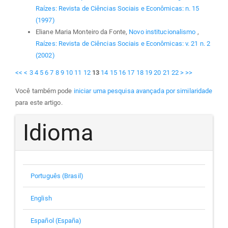
Raízes: Revista de Ciências Sociais e Econômicas: n. 15
(1997)
Eliane Maria Monteiro da Fonte,
Novo institucionalismo
,
Raízes: Revista de Ciências Sociais e Econômicas: v. 21 n. 2
(2002)
<<
<
3
4
5
6
7
8
9
10
11
12
13
14
15
16
17
18
19
20
21
22
>
>>
Você também pode
iniciar uma pesquisa avançada por similaridade
para este artigo.
Idioma
Português (Brasil)
English
Español (España)