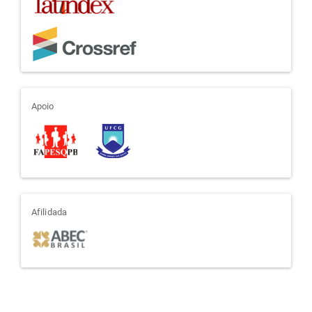
apoio
Apoio
afiliada
Afilidada