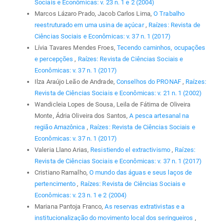
Sociais e Econômicas: v. 23 n. 1 e 2 (2004)
Marcos Lázaro Prado, Jacob Carlos Lima,
O Trabalho
reestruturado em uma usina de açúcar
,
Raízes: Revista de
Ciências Sociais e Econômicas: v. 37 n. 1 (2017)
Lívia Tavares Mendes Froes,
Tecendo caminhos, ocupações
e percepções
,
Raízes: Revista de Ciências Sociais e
Econômicas: v. 37 n. 1 (2017)
Ilza Araújo Leão de Andrade,
Conselhos do PRONAF
,
Raízes:
Revista de Ciências Sociais e Econômicas: v. 21 n. 1 (2002)
Wandicleia Lopes de Sousa, Leila de Fátima de Oliveira
Monte, Ádria Oliveira dos Santos,
A pesca artesanal na
região Amazônica
,
Raízes: Revista de Ciências Sociais e
Econômicas: v. 37 n. 1 (2017)
Valeria Llano Arias,
Resistiendo el extractivismo
,
Raízes:
Revista de Ciências Sociais e Econômicas: v. 37 n. 1 (2017)
Cristiano Ramalho,
O mundo das águas e seus laços de
pertencimento
,
Raízes: Revista de Ciências Sociais e
Econômicas: v. 23 n. 1 e 2 (2004)
Mariana Pantoja Franco,
As reservas extrativistas e a
institucionalização do movimento local dos seringueiros
,