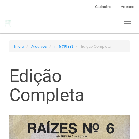
Navegação
Cadastro
Acesso
Principal
Conteúdo
Toggl
principal
naviga
Barra
Lateral
Início
Arquivos
n. 6 (1988)
Edição Completa
Edição
Completa
Barra
lateral