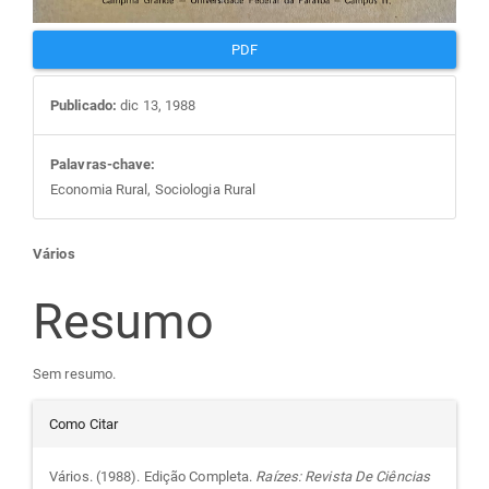
PDF
Publicado:
dic 13, 1988
Palavras-chave:
Economia Rural, Sociologia Rural
Conteúdo
Vários
do
Resumo
artigo
Sem resumo.
Detalhes
principal
Como Citar
do
Vários. (1988). Edição Completa.
Raízes: Revista De Ciências