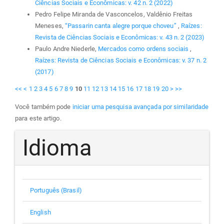
Ciências Sociais e Econômicas: v. 42 n. 2 (2022)
Pedro Felipe Miranda de Vasconcelos, Valdênio Freitas
Meneses,
“Passarin canta alegre porque choveu”
,
Raízes:
Revista de Ciências Sociais e Econômicas: v. 43 n. 2 (2023)
Paulo Andre Niederle,
Mercados como ordens sociais
,
Raízes: Revista de Ciências Sociais e Econômicas: v. 37 n. 2
(2017)
<<
<
1
2
3
4
5
6
7
8
9
10
11
12
13
14
15
16
17
18
19
20
>
>>
Você também pode
iniciar uma pesquisa avançada por similaridade
para este artigo.
Idioma
Português (Brasil)
English