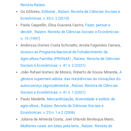
Revista Raízes
Os Editores,
Editorial
,
Raízes: Revista de Ciências Sociais e
Econômicas: v. 30 n. 2 (2010)
Paola Cappellin, Elisa Guaraná Castro,
Fazer, pensar e
decidir
,
Raízes: Revista de Ciências Sociais e Econômicas:
n. 15 (1997)
Andressa Gomes Costa Schinatto, Aniela Fagundes Carrara,
Acesso ao Programa Nacional de Fortalecimento da
Agricultura Familiar (PRONAF)
,
Raízes: Revista de Ciências
Sociais e Econômicas: v. 41 n. 2 (2021)
João Rafael Gomes de Morais, Roberto de Sousa Miranda,
A
gênese supermercadista: das resistências às inovações do
autosserviço (agro)alimentar
,
Raízes: Revista de Ciências
Sociais e Econômicas: v. 41 n. 1 (2021)
Paulo Niederle,
Mercantilização, diversidade e estilos de
agricultura
,
Raízes: Revista de Ciências Sociais e
Econômicas: v. 25 n. 1 e 2 (2006)
Juliana de Almeida Costa, Joel Orlando Bevilaqua Marin,
Mulheres rurais em lutas pela terra
,
Raízes: Revista de