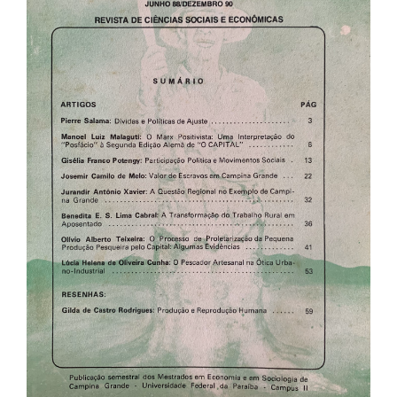
de
artigos