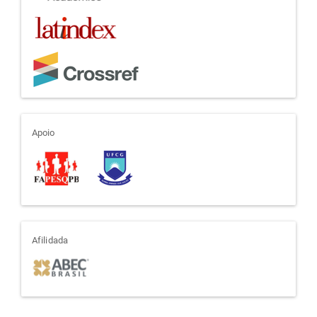
apoio
Apoio
afiliada
Afilidada