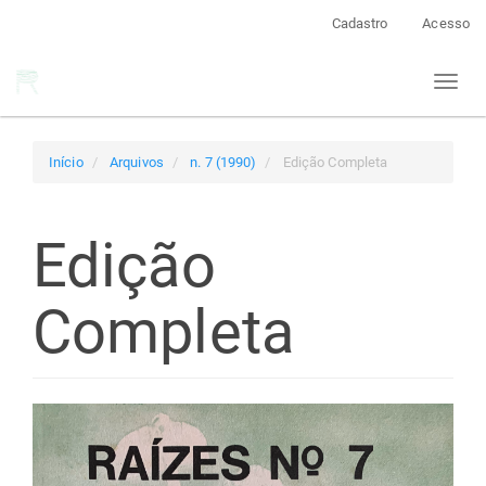
Navegação
Cadastro
Acesso
Principal
Conteúdo
Toggl
principal
naviga
Barra
Lateral
Início
Arquivos
n. 7 (1990)
Edição Completa
Edição
Completa
Barra
lateral