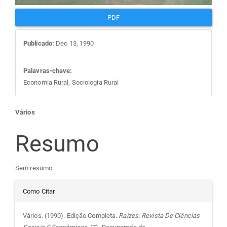
PDF
Publicado:
Dec 13, 1990
Palavras-chave:
Economia Rural, Sociologia Rural
Conteúdo
Vários
do
Resumo
artigo
Sem resumo.
Detalhes
principal
Como Citar
do
Vários. (1990). Edição Completa.
Raízes: Revista De Ciências