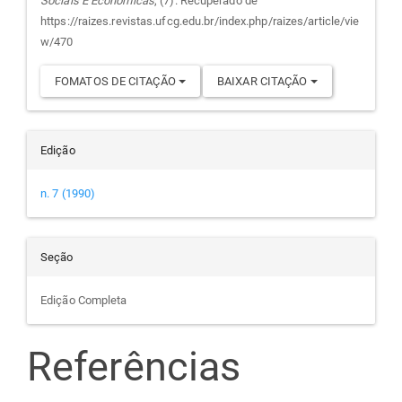
Sociais E Econômicas
, (7). Recuperado de
artigo
https://raizes.revistas.ufcg.edu.br/index.php/raizes/article/vie
w/470
FOMATOS DE CITAÇÃO
BAIXAR CITAÇÃO
Edição
n. 7 (1990)
Seção
Edição Completa
Referências