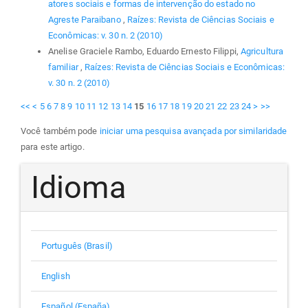
atores sociais e formas de intervenção do estado no
Agreste Paraibano
,
Raízes: Revista de Ciências Sociais e
Econômicas: v. 30 n. 2 (2010)
Anelise Graciele Rambo, Eduardo Ernesto Filippi,
Agricultura
familiar
,
Raízes: Revista de Ciências Sociais e Econômicas:
v. 30 n. 2 (2010)
<<
<
5
6
7
8
9
10
11
12
13
14
15
16
17
18
19
20
21
22
23
24
>
>>
Você também pode
iniciar uma pesquisa avançada por similaridade
para este artigo.
Idioma
Português (Brasil)
English
Español (España)