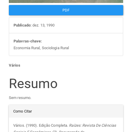
PDF
Publicado:
dez. 13, 1990
Palavras-chave:
Economia Rural, Sociologia Rural
Conteúdo
Vários
do
Resumo
artigo
Sem resumo.
Detalhes
principal
Como Citar
do
Vários. (1990). Edição Completa.
Raízes: Revista De Ciências