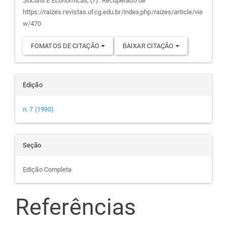
Sociais E Econômicas
, (7). Recuperado de
artigo
https://raizes.revistas.ufcg.edu.br/index.php/raizes/article/vie
w/470
FOMATOS DE CITAÇÃO
BAIXAR CITAÇÃO
Edição
n. 7 (1990)
Seção
Edição Completa
Referências