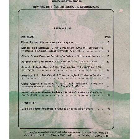
de
artigos