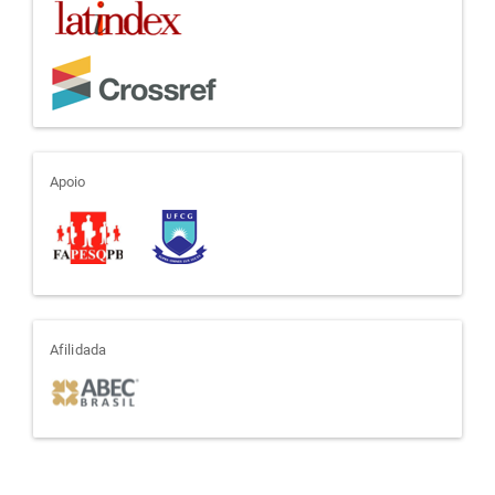
apoio
Apoio
afiliada
Afilidada