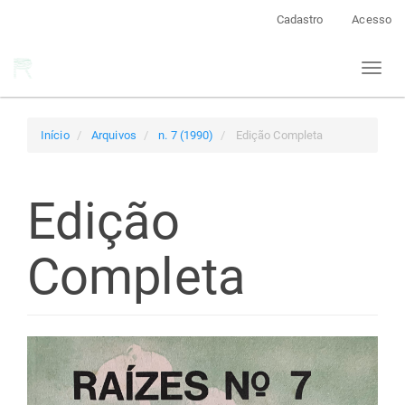
Navegação
Cadastro
Acesso
Principal
Conteúdo
Toggl
principal
naviga
Barra
Lateral
Início
Arquivos
n. 7 (1990)
Edição Completa
Edição
Completa
Barra
lateral