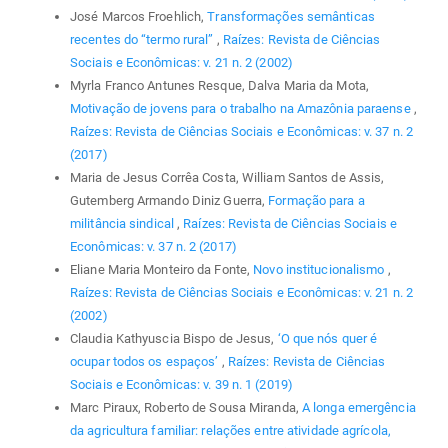
José Marcos Froehlich,
Transformações semânticas
recentes do “termo rural”
,
Raízes: Revista de Ciências
Sociais e Econômicas: v. 21 n. 2 (2002)
Myrla Franco Antunes Resque, Dalva Maria da Mota,
Motivação de jovens para o trabalho na Amazônia paraense
,
Raízes: Revista de Ciências Sociais e Econômicas: v. 37 n. 2
(2017)
Maria de Jesus Corrêa Costa, William Santos de Assis,
Gutemberg Armando Diniz Guerra,
Formação para a
militância sindical
,
Raízes: Revista de Ciências Sociais e
Econômicas: v. 37 n. 2 (2017)
Eliane Maria Monteiro da Fonte,
Novo institucionalismo
,
Raízes: Revista de Ciências Sociais e Econômicas: v. 21 n. 2
(2002)
Claudia Kathyuscia Bispo de Jesus,
‘O que nós quer é
ocupar todos os espaços’
,
Raízes: Revista de Ciências
Sociais e Econômicas: v. 39 n. 1 (2019)
Marc Piraux, Roberto de Sousa Miranda,
A longa emergência
da agricultura familiar: relações entre atividade agrícola,