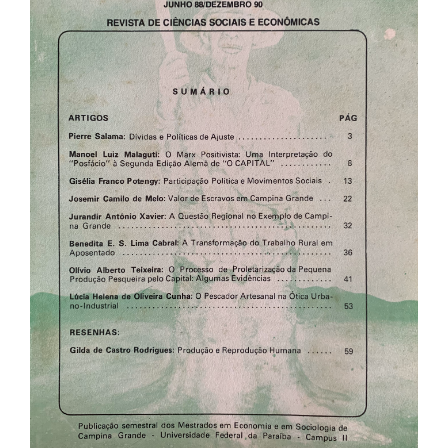
de
artigos