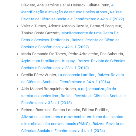
Slaviero, Ana Caroline Dal Ri Heineck, Giliane Perin,
A
identificação e ativação de recursos pelos atores
,
Raízes:
Revista de Ciências Sociais e Econômicas: v. 42 n. 1 (2022)
Valerio Turnes, Ademir Antonio Cazella, Bernard Pecqueur,
Thaise Costa Guzzatti,
Monitoramento de uma Cesta De
Bens e Serviços Territoriais
,
Raízes: Revista de Ciências
Sociais e Econômicas: v. 42 n. 1 (2022)
María Fernanda De Torres, Pedro Arbeletche, Eric Sabourin,
Agricultura familiar en Uruguay
,
Raízes: Revista de Ciências
Sociais e Econômicas: v. 38 n. 1 (2018)
Cecilia Pérez Winter,
La economía familiar
,
Raízes: Revista
de Ciências Sociais e Econômicas: v. 34 n. 1 (2014)
Aldo Manoel Branquinho Nunes,
A (re)pecuarização do
semiárido nordestino
,
Raízes: Revista de Ciências Sociais e
Econômicas: v. 38 n. 1 (2018)
Rebeca Rose dos Santos Leandro, Fátima Portilho,
Ativismos alimentares e movimentos em torno das plantas
alimentícias não convencionais (PANC)
,
Raízes: Revista de
Ciências Sociais e Econômicas: v. 44 n. 1 (2024)