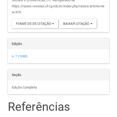
Sociais E Econômicas
, (7). Recuperado de
artigo
https://raizes.revistas.ufcg.edu.br/index.php/raizes/article/vie
w/470
FOMATOS DE CITAÇÃO
BAIXAR CITAÇÃO
Edição
n. 7 (1990)
Seção
Edição Completa
Referências