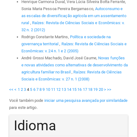
Henrique Carmona Duval, Vera Lúcia Silveira Botta Ferrante,
Sonia Maria Pessoa Pereira Bergamasco,
Autoconsumo e
as escalas de diversificação agrícola em um assentamento
rural
,
Raízes: Revista de Ciências Sociais e Econômicas: v.
32 n. 2 (2012)
Rodrigo Constante Martins,
Política e sociedade na
governança territorial
,
Raízes: Revista de Ciências Sociais e
Econômicas: v. 24 n. 1 e 2 (2005)
André Grossi Machado, David José Caume,
Novas funções
e novas atividades como alternativas de desenvolvimento da
agricultura familiar no Brasil
,
Raízes: Revista de Ciências
Sociais e Econômicas: v. 27 n. 1 (2008)
<<
<
1
2
3
4
5
6
7
8
9
10
11
12
13
14
15
16
17
18
19
20
>
>>
Você também pode
iniciar uma pesquisa avançada por similaridade
para este artigo.
Idioma