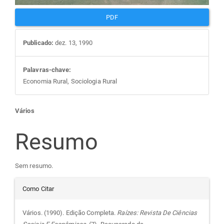
PDF
Publicado:
dez. 13, 1990
Palavras-chave:
Economia Rural, Sociologia Rural
Conteúdo
Vários
do
Resumo
artigo
Sem resumo.
Detalhes
principal
Como Citar
do
Vários. (1990). Edição Completa.
Raízes: Revista De Ciências