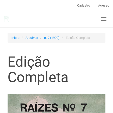
Navegação
Cadastro
Acesso
Principal
Conteúdo
Toggl
principal
naviga
Barra
Lateral
Início
Arquivos
n. 7 (1990)
Edição Completa
Edição
Completa
Barra
lateral