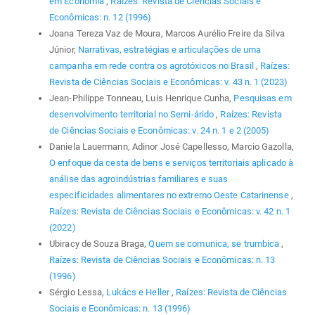
em Economia
,
Raízes: Revista de Ciências Sociais e
Econômicas: n. 12 (1996)
Joana Tereza Vaz de Moura, Marcos Aurélio Freire da Silva
Júnior,
Narrativas, estratégias e articulações de uma
campanha em rede contra os agrotóxicos no Brasil
,
Raízes:
Revista de Ciências Sociais e Econômicas: v. 43 n. 1 (2023)
Jean-Philippe Tonneau, Luis Henrique Cunha,
Pesquisas em
desenvolvimento territorial no Semi-árido
,
Raízes: Revista
de Ciências Sociais e Econômicas: v. 24 n. 1 e 2 (2005)
Daniela Lauermann, Adinor José Capellesso, Marcio Gazolla,
O enfoque da cesta de bens e serviços territoriais aplicado à
análise das agroindústrias familiares e suas
especificidades alimentares no extremo Oeste Catarinense
,
Raízes: Revista de Ciências Sociais e Econômicas: v. 42 n. 1
(2022)
Ubiracy de Souza Braga,
Quem se comunica, se trumbica
,
Raízes: Revista de Ciências Sociais e Econômicas: n. 13
(1996)
Sérgio Lessa,
Lukács e Heller
,
Raízes: Revista de Ciências
Sociais e Econômicas: n. 13 (1996)