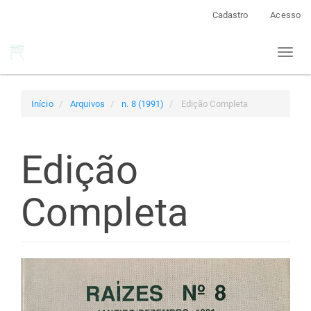
Navegação
Cadastro
Acesso
Principal
Conteúdo
Toggl
principal
naviga
Barra
Lateral
Início
Arquivos
n. 8 (1991)
Edição Completa
Edição
Completa
Barra
lateral