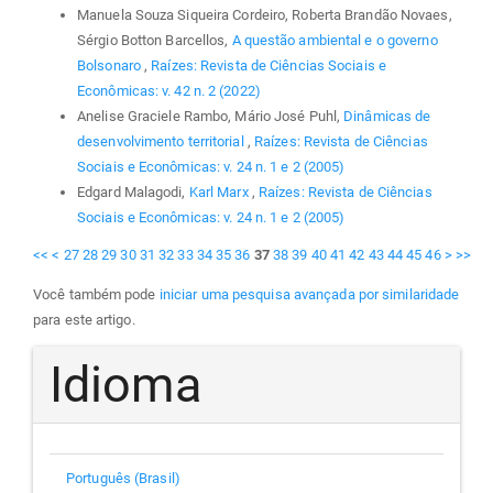
Manuela Souza Siqueira Cordeiro, Roberta Brandão Novaes,
Sérgio Botton Barcellos,
A questão ambiental e o governo
Bolsonaro
,
Raízes: Revista de Ciências Sociais e
Econômicas: v. 42 n. 2 (2022)
Anelise Graciele Rambo, Mário José Puhl,
Dinâmicas de
desenvolvimento territorial
,
Raízes: Revista de Ciências
Sociais e Econômicas: v. 24 n. 1 e 2 (2005)
Edgard Malagodi,
Karl Marx
,
Raízes: Revista de Ciências
Sociais e Econômicas: v. 24 n. 1 e 2 (2005)
<<
<
27
28
29
30
31
32
33
34
35
36
37
38
39
40
41
42
43
44
45
46
>
>>
Você também pode
iniciar uma pesquisa avançada por similaridade
para este artigo.
Idioma
Português (Brasil)