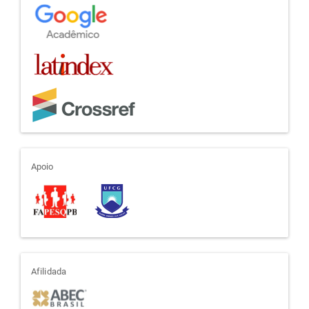
apoio
Apoio
afiliada
Afilidada