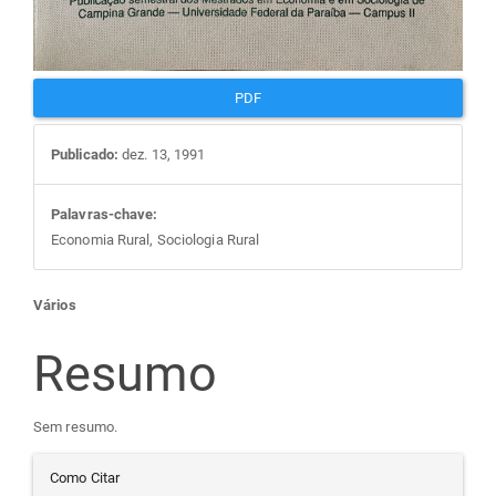
PDF
Publicado:
dez. 13, 1991
Palavras-chave:
Economia Rural, Sociologia Rural
Conteúdo
Vários
do
Resumo
artigo
Sem resumo.
Detalhes
principal
Como Citar