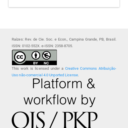
Raízes: Rev. de Cie. Soc. e Econ., Campina Grande, PB, Brasil.
ISSN: 0102-552X. e-ISSN: 2358-8705.
This work is licensed under a
Creative Commons Atribuição-
Uso não-comercial 4.0 Unported License
.