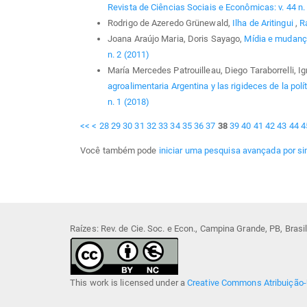
Revista de Ciências Sociais e Econômicas: v. 44 n.
Rodrigo de Azeredo Grünewald,
Ilha de Aritingui
,
R
Joana Araújo Maria, Doris Sayago,
Mídia e mudanç
n. 2 (2011)
María Mercedes Patrouilleau, Diego Taraborrelli, I
agroalimentaria Argentina y las rigideces de la polí
n. 1 (2018)
<<
<
28
29
30
31
32
33
34
35
36
37
38
39
40
41
42
43
44
4
Você também pode
iniciar uma pesquisa avançada por si
Raízes: Rev. de Cie. Soc. e Econ., Campina Grande, PB, Bras
This work is licensed under a
Creative Commons Atribuição-