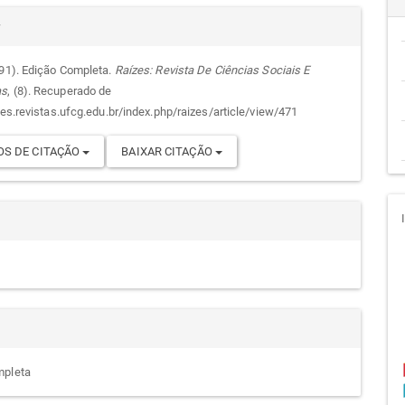
alhes
cipal
r
991). Edição Completa.
Raízes: Revista De Ciências Sociais E
as
, (8). Recuperado de
go
zes.revistas.ufcg.edu.br/index.php/raizes/article/view/471
S DE CITAÇÃO
BAIXAR CITAÇÃO
mpleta