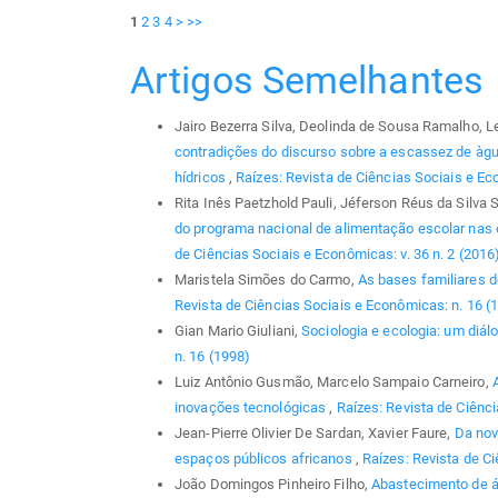
1
2
3
4
>
>>
Artigos Semelhantes
Jairo Bezerra Silva, Deolinda de Sousa Ramalho, 
contradições do discurso sobre a escassez de àgu
hídricos
,
Raízes: Revista de Ciências Sociais e Eco
Rita Inês Paetzhold Pauli, Jéferson Réus da Silva 
do programa nacional de alimentação escolar nas
de Ciências Sociais e Econômicas: v. 36 n. 2 (2016
Maristela Simões do Carmo,
As bases familiares d
Revista de Ciências Sociais e Econômicas: n. 16 (
Gian Mario Giuliani,
Sociologia e ecologia: um diál
n. 16 (1998)
Luiz Antônio Gusmão, Marcelo Sampaio Carneiro,
inovações tecnológicas
,
Raízes: Revista de Ciênci
Jean-Pierre Olivier De Sardan, Xavier Faure,
Da nov
espaços públicos africanos
,
Raízes: Revista de Ci
João Domingos Pinheiro Filho,
Abastecimento de á