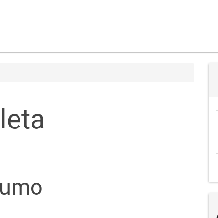
leta
teúdo
sumo
go