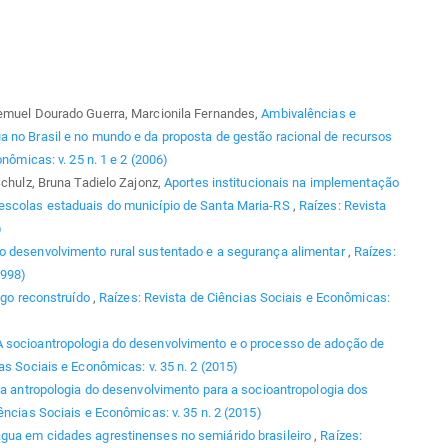
Lemuel Dourado Guerra, Marcionila Fernandes,
Ambivalências e
a no Brasil e no mundo e da proposta de gestão racional de recursos
nômicas: v. 25 n. 1 e 2 (2006)
Schulz, Bruna Tadielo Zajonz,
Aportes institucionais na implementação
 escolas estaduais do município de Santa Maria-RS
,
Raízes: Revista
)
o desenvolvimento rural sustentado e a segurança alimentar
,
Raízes:
1998)
ogo reconstruído
,
Raízes: Revista de Ciências Sociais e Econômicas:
A socioantropologia do desenvolvimento e o processo de adoção de
as Sociais e Econômicas: v. 35 n. 2 (2015)
a antropologia do desenvolvimento para a socioantropologia dos
ências Sociais e Econômicas: v. 35 n. 2 (2015)
gua em cidades agrestinenses no semiárido brasileiro
,
Raízes: