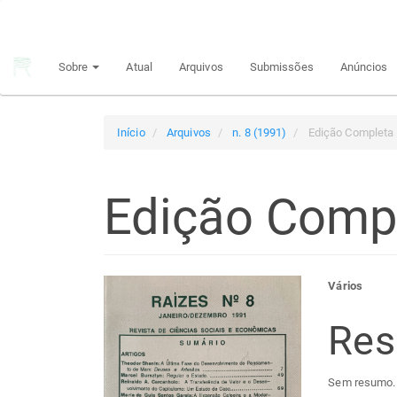
Navegação
Principal
Conteúdo
Sobre
Atual
Arquivos
Submissões
Anúncios
principal
Barra
Lateral
Início
Arquivos
n. 8 (1991)
Edição Completa
Edição Comp
Barra
Con
Vários
lateral
do
Re
de
arti
Sem resumo.