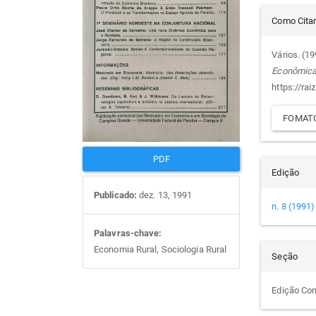
Det
artigos
prin
Como Cita
do
Vários. (1
Econômic
arti
https://rai
FOMATO
PDF
Edição
Publicado:
dez. 13, 1991
n. 8 (1991)
Palavras-chave:
Economia Rural, Sociologia Rural
Seção
Edição Co