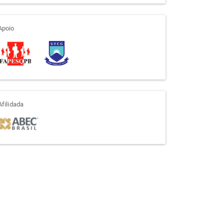
apoio
Apoio
afiliada
Afilidada