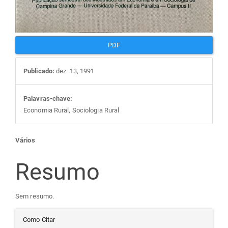
PDF
Publicado:
dez. 13, 1991
Palavras-chave:
Economia Rural, Sociologia Rural
Conteúdo
Vários
do
Resumo
artigo
Sem resumo.
Detalhes
principal
Como Citar