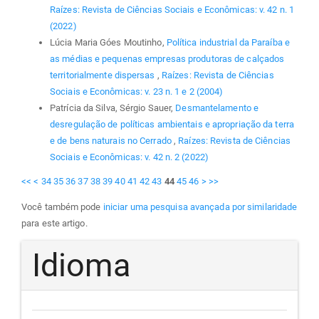
Raízes: Revista de Ciências Sociais e Econômicas: v. 42 n. 1
(2022)
Lúcia Maria Góes Moutinho,
Política industrial da Paraíba e
as médias e pequenas empresas produtoras de calçados
territorialmente dispersas
,
Raízes: Revista de Ciências
Sociais e Econômicas: v. 23 n. 1 e 2 (2004)
Patrícia da Silva, Sérgio Sauer,
Desmantelamento e
desregulação de políticas ambientais e apropriação da terra
e de bens naturais no Cerrado
,
Raízes: Revista de Ciências
Sociais e Econômicas: v. 42 n. 2 (2022)
<<
<
34
35
36
37
38
39
40
41
42
43
44
45
46
>
>>
Você também pode
iniciar uma pesquisa avançada por similaridade
para este artigo.
Idioma