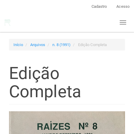
Navegação
Cadastro
Acesso
Principal
Conteúdo
Toggl
principal
naviga
Barra
Lateral
Início
Arquivos
n. 8 (1991)
Edição Completa
Edição
Completa
Barra
lateral