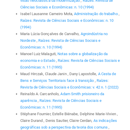
visão neoclássica da modernização
,
Raízes: Revista de
Ciências Sociais e Econômicas: n. 10 (1994)
Isabel Lausanne Carneiro Mota,
Administração do trabalho
,
Raízes: Revista de Ciências Sociais e Econômicas: n. 10
(1994)
Maria Lúcia Gonçalves de Carvalho,
Agroindústria no
Nordeste
,
Raízes: Revista de Ciências Sociais e
Econômicas: n. 10 (1994)
Manoel Luiz Malaguti,
Notas sobre a globalização da
economia e o Estado
,
Raízes: Revista de Ciências Sociais e
Econômicas: n. 11 (1995)
Maud Hirczak, Claude Janin , Dany Lapostolle,
A Cesta de
Bens e Serviços Territoriais face à transição
,
Raízes:
Revista de Ciências Sociais e Econômicas: v. 42 n. 1 (2022)
Reinaldo A. Carcanholo,
Adam Smith prisioneiro da
aparência
,
Raízes: Revista de Ciências Sociais e
Econômicas: n. 11 (1995)
Stéphane Fournier, Estelle Biénabe, Delphine Marie-Vivien ,
Claire Durand , Denis Sautier, Claire Cerdan,
As indicações
geográficas sob a perspectiva da teoria dos comuns
,