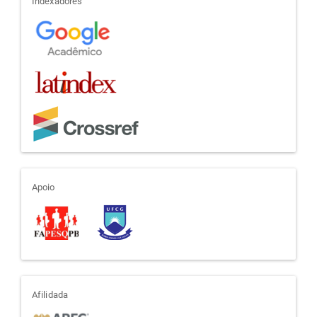
indexadores
Indexadores
apoio
Apoio
afiliada
Afilidada