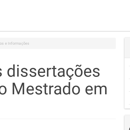
os e Informações
 dissertações
no Mestrado em