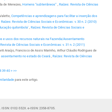
ida de Menezes,
Homens “subterrâneos”
,
Raízes: Revista de Ciências
Valette,
Competências e aprendizagens para facilitar a inserção dos
,
Raízes: Revista de Ciências Sociais e Econômicas: v. 30 n. 2 (2010)
ducação quilombola’
,
Raízes: Revista de Ciências Sociais e
os e usos dos recursos naturais na Fazenda/Assentamento
 Revista de Ciências Sociais e Econômicas: v. 31 n. 2 (2011)
i Araújo, Francisco de Assis Marinho, Arthur Cláudio Rodrigues de
e assentamento no estado do Ceará
,
Raízes: Revista de Ciências
8
39
40
>
>>
milaridade
para este artigo.
il. ISSN: 0102-552X. e-ISSN: 2358-8705.