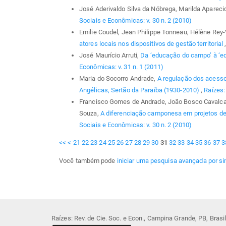
José Aderivaldo Silva da Nóbrega, Marilda Aparec
Sociais e Econômicas: v. 30 n. 2 (2010)
Emilie Coudel, Jean Philippe Tonneau, Hélène Rey-
atores locais nos dispositivos de gestão territorial
José Maurício Arruti,
Da ‘educação do campo’ à ‘e
Econômicas: v. 31 n. 1 (2011)
Maria do Socorro Andrade,
A regulação dos acess
Angélicas, Sertão da Paraíba (1930-2010)
,
Raízes:
Francisco Gomes de Andrade, João Bosco Cavalcant
Souza,
A diferenciação camponesa em projetos d
Sociais e Econômicas: v. 30 n. 2 (2010)
<<
<
21
22
23
24
25
26
27
28
29
30
31
32
33
34
35
36
37
3
Você também pode
iniciar uma pesquisa avançada por si
Raízes: Rev. de Cie. Soc. e Econ., Campina Grande, PB, Bras