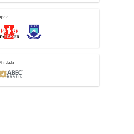
apoio
Apoio
afiliada
Afilidada