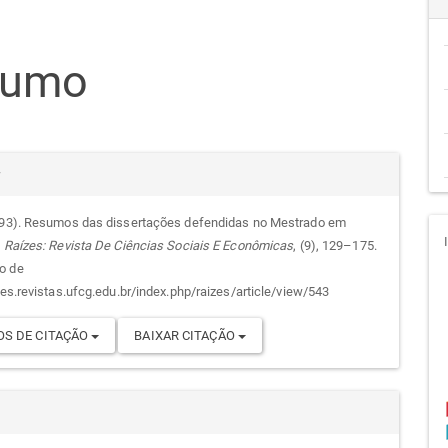
teúdo
sumo
go
cipal
alhes
r
993). Resumos das dissertações defendidas no Mestrado em
.
Raízes: Revista De Ciências Sociais E Econômicas
, (9), 129–175.
go
o de
zes.revistas.ufcg.edu.br/index.php/raizes/article/view/543
S DE CITAÇÃO
BAIXAR CITAÇÃO