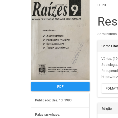
Barra
Con
UFPB
lateral
do
Re
de
arti
Sem resumo.
artigos
prin
Det
Como Cita
do
Vários. (1
Sociologia
arti
Recuperad
https://rai
PDF
FOMATO
Publicado:
dez. 13, 1993
Edição
Palavras-chave: