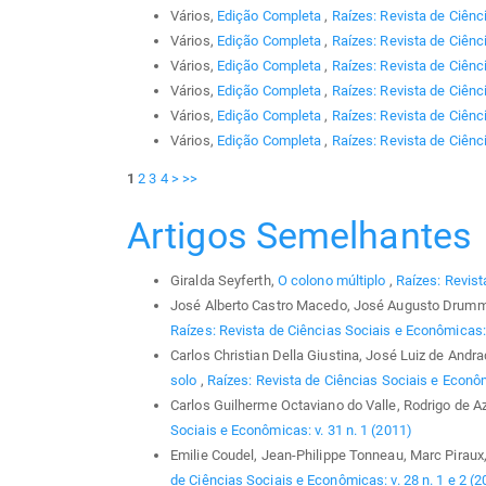
Vários,
Edição Completa
,
Raízes: Revista de Ciênc
Vários,
Edição Completa
,
Raízes: Revista de Ciênc
Vários,
Edição Completa
,
Raízes: Revista de Ciênc
Vários,
Edição Completa
,
Raízes: Revista de Ciênc
Vários,
Edição Completa
,
Raízes: Revista de Ciênci
Vários,
Edição Completa
,
Raízes: Revista de Ciênc
1
2
3
4
>
>>
Artigos Semelhantes
Giralda Seyferth,
O colono múltiplo
,
Raízes: Revist
José Alberto Castro Macedo, José Augusto Drum
Raízes: Revista de Ciências Sociais e Econômicas: 
Carlos Christian Della Giustina, José Luiz de Andr
solo
,
Raízes: Revista de Ciências Sociais e Econôm
Carlos Guilherme Octaviano do Valle, Rodrigo de 
Sociais e Econômicas: v. 31 n. 1 (2011)
Emilie Coudel, Jean-Philippe Tonneau, Marc Piraux
de Ciências Sociais e Econômicas: v. 28 n. 1 e 2 (2