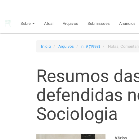
Navegação
Principal
Conteúdo
Sobre
Atual
Arquivos
Submissões
Anúncios
principal
Barra
Lateral
Início
Arquivos
n. 9 (1993)
Notas, Comentári
Resumos das
defendidas 
Sociologia
Vários