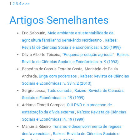
1
2
3
4
>
>>
Artigos Semelhantes
Eric Sabourin,
Meio ambiente e sustentabilidade da
agricultura familiar no semi-árido Nordestino
,
Raízes:
Revista de Ciências Sociais e Econômicas: n. 20 (1999)
Olívio Alberto Teixeira,
"Pequena produção agrícola"
,
Raízes:
Revista de Ciências Sociais e Econômicas: n. 9 (1993)
Benedita de Cassia Ferreira Costa, Maristela de Paula
Andrade,
Briga com poderosos
,
Raízes: Revista de Ciências
Sociais e Econômicas: v. 33 n. 2 (2013)
Sérgio Lessa,
Tudo ou nada
,
Raízes: Revista de Ciências
Sociais e Econômicas: n. 19 (1999)
Adriana Fiorotti Campos,
O II PND e o processo de
estatização da dívida externa
,
Raízes: Revista de Ciências
Sociais e Econômicas: n. 19 (1999)
Manuela Ribeiro,
Turismo e desenvolvimento de regiões
desfavorecidas
,
Raízes: Revista de Ciências Sociais e