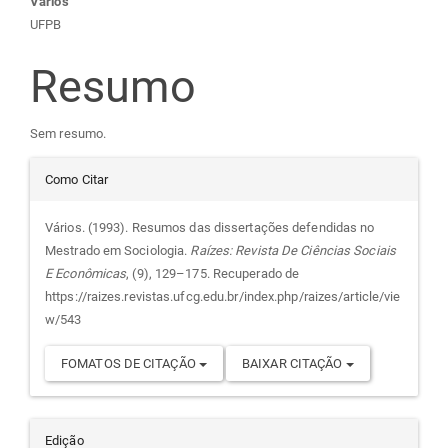
Conteúdo
Vários
UFPB
do
Resumo
artigo
Sem resumo.
principal
Detalhes
Como Citar
do
Vários. (1993). Resumos das dissertações defendidas no
Mestrado em Sociologia.
Raízes: Revista De Ciências Sociais
artigo
E Econômicas
, (9), 129–175. Recuperado de
https://raizes.revistas.ufcg.edu.br/index.php/raizes/article/vie
w/543
FOMATOS DE CITAÇÃO
BAIXAR CITAÇÃO
Edição