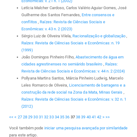
Econômicas: v. 21 n. 1 (2002)
Letícia Malcher Cardoso, Carlos Valério Aguiar Gomes, José
Guilherme dos Santos Fernandes,
Entre consensos e
conflitos
,
Raízes: Revista de Ciências Sociais e
Econômicas: v. 43 n. 2 (2023)
Sérgio Luiz de Oliveira Vilela,
Racionalização e globalização
,
Raízes: Revista de Ciências Sociais e Econômicas: n. 19
(1999)
João Domingos Pinheiro Filho,
Abastecimento de água em
cidades agrestinenses no semiárido brasileiro
,
Raízes:
Revista de Ciências Sociais e Econômicas: v. 44 n. 2 (2024)
Pollyana Martins Santos, Márcia Pinheiro Ludwig, Marcelo
Leles Romarco de Oliveira,
Licenciamento de barragens e a
construção da rede social na Zona da Mata, Minas Gerais
,
Raízes: Revista de Ciências Sociais e Econômicas: v. 32 n. 1
(2012)
<<
<
27
28
29
30
31
32
33
34
35
36
37
38
39
40
41
42
>
>>
Você também pode
iniciar uma pesquisa avançada por similaridade
para este artigo.