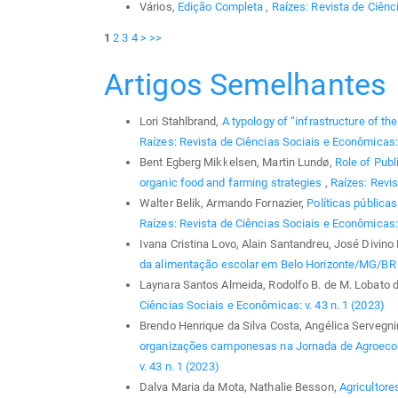
Vários,
Edição Completa
,
Raízes: Revista de Ciênci
1
2
3
4
>
>>
Artigos Semelhantes
Lori Stahlbrand,
A typology of “infrastructure of t
Raízes: Revista de Ciências Sociais e Econômicas: 
Bent Egberg Mikkelsen, Martin Lundø,
Role of Publ
organic food and farming strategies
,
Raízes: Revis
Walter Belik, Armando Fornazier,
Políticas pública
Raízes: Revista de Ciências Sociais e Econômicas: 
Ivana Cristina Lovo, Alain Santandreu, José Divino
da alimentação escolar em Belo Horizonte/MG/B
Laynara Santos Almeida, Rodolfo B. de M. Lobato 
Ciências Sociais e Econômicas: v. 43 n. 1 (2023)
Brendo Henrique da Silva Costa, Angélica Servegni
organizações camponesas na Jornada de Agroeco
v. 43 n. 1 (2023)
Dalva Maria da Mota, Nathalie Besson,
Agricultore