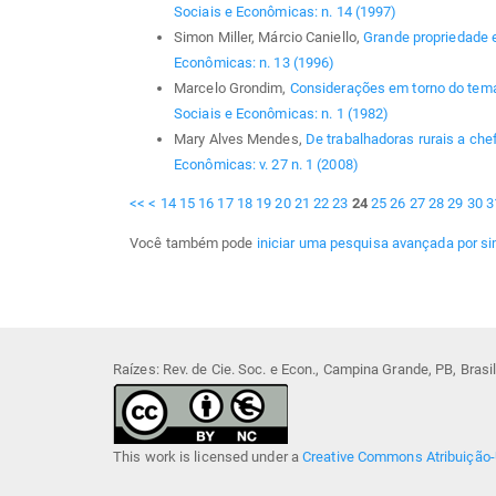
Sociais e Econômicas: n. 14 (1997)
Simon Miller, Márcio Caniello,
Grande propriedade 
Econômicas: n. 13 (1996)
Marcelo Grondim,
Considerações em torno do tema
Sociais e Econômicas: n. 1 (1982)
Mary Alves Mendes,
De trabalhadoras rurais a ch
Econômicas: v. 27 n. 1 (2008)
<<
<
14
15
16
17
18
19
20
21
22
23
24
25
26
27
28
29
30
3
Você também pode
iniciar uma pesquisa avançada por si
Raízes: Rev. de Cie. Soc. e Econ., Campina Grande, PB, Bras
This work is licensed under a
Creative Commons Atribuição-