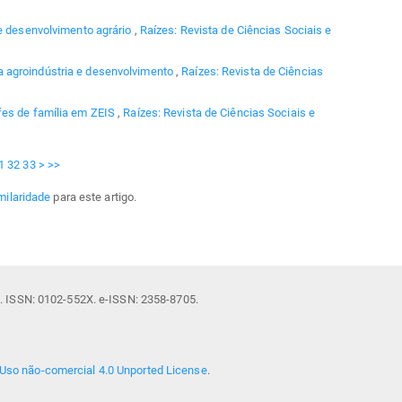
e desenvolvimento agrário
,
Raízes: Revista de Ciências Sociais e
 agroindústria e desenvolvimento
,
Raízes: Revista de Ciências
efes de família em ZEIS
,
Raízes: Revista de Ciências Sociais e
1
32
33
>
>>
milaridade
para este artigo.
il. ISSN: 0102-552X. e-ISSN: 2358-8705.
Uso não-comercial 4.0 Unported License
.