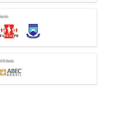
apoio
Apoio
afiliada
Afilidada