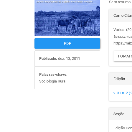
Sem resumo.
artigos
prin
Det
Como Cita
do
Vários. (2
Econômic
arti
https://rai
PDF
FOMATO
Publicado:
dez. 13, 2011
Palavras-chave:
Edição
Sociologia Rural
v. 31 n. 2 
Seção
Edição Co