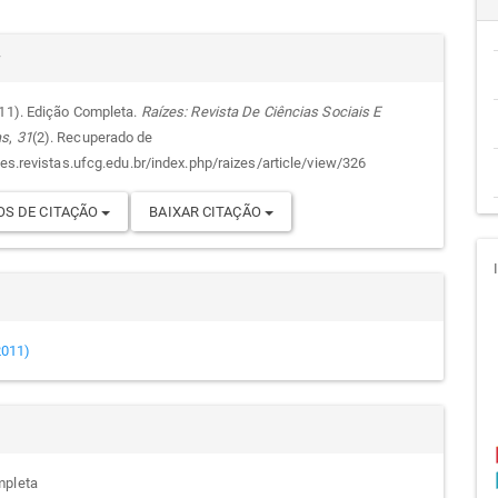
cipal
alhes
r
011). Edição Completa.
Raízes: Revista De Ciências Sociais E
as
,
31
(2). Recuperado de
go
zes.revistas.ufcg.edu.br/index.php/raizes/article/view/326
S DE CITAÇÃO
BAIXAR CITAÇÃO
(2011)
mpleta