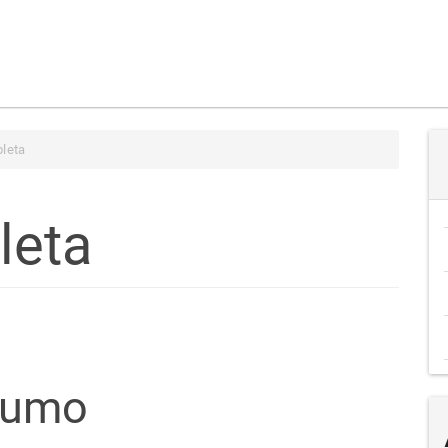
leta
leta
teúdo
sumo
go