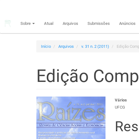
Navegação
Principal
Conteúdo
Sobre
Atual
Arquivos
Submissões
Anúncios
principal
Barra
Lateral
Início
Arquivos
v. 31 n. 2 (2011)
Edição Comp
Edição Comp
Barra
Con
Vários
UFCG
lateral
do
Re
de
arti