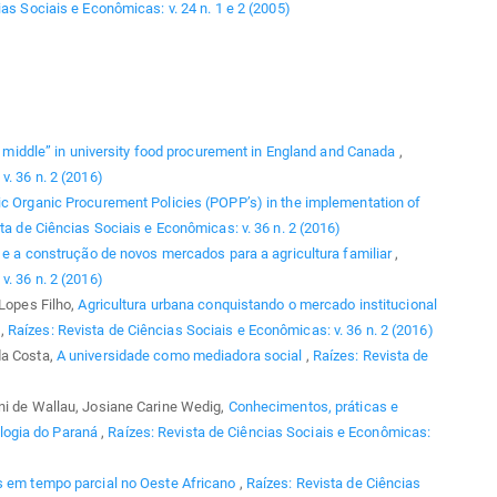
as Sociais e Econômicas: v. 24 n. 1 e 2 (2005)
he middle” in university food procurement in England and Canada
,
v. 36 n. 2 (2016)
ic Organic Procurement Policies (POPP’s) in the implementation of
ta de Ciências Sociais e Econômicas: v. 36 n. 2 (2016)
s e a construção de novos mercados para a agricultura familiar
,
v. 36 n. 2 (2016)
 Lopes Filho,
Agricultura urbana conquistando o mercado institucional
R
,
Raízes: Revista de Ciências Sociais e Econômicas: v. 36 n. 2 (2016)
da Costa,
A universidade como mediadora social
,
Raízes: Revista de
ni de Wallau, Josiane Carine Wedig,
Conhecimentos, práticas e
logia do Paraná
,
Raízes: Revista de Ciências Sociais e Econômicas:
s em tempo parcial no Oeste Africano
,
Raízes: Revista de Ciências