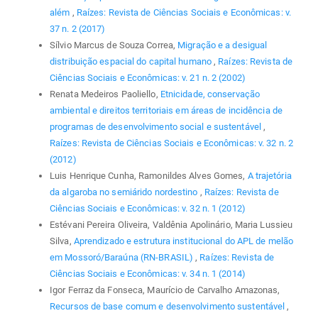
além
,
Raízes: Revista de Ciências Sociais e Econômicas: v.
37 n. 2 (2017)
Sílvio Marcus de Souza Correa,
Migração e a desigual
distribuição espacial do capital humano
,
Raízes: Revista de
Ciências Sociais e Econômicas: v. 21 n. 2 (2002)
Renata Medeiros Paoliello,
Etnicidade, conservação
ambiental e direitos territoriais em áreas de incidência de
programas de desenvolvimento social e sustentável
,
Raízes: Revista de Ciências Sociais e Econômicas: v. 32 n. 2
(2012)
Luis Henrique Cunha, Ramonildes Alves Gomes,
A trajetória
da algaroba no semiárido nordestino
,
Raízes: Revista de
Ciências Sociais e Econômicas: v. 32 n. 1 (2012)
Estévani Pereira Oliveira, Valdênia Apolinário, Maria Lussieu
Silva,
Aprendizado e estrutura institucional do APL de melão
em Mossoró/Baraúna (RN-BRASIL)
,
Raízes: Revista de
Ciências Sociais e Econômicas: v. 34 n. 1 (2014)
Igor Ferraz da Fonseca, Maurício de Carvalho Amazonas,
Recursos de base comum e desenvolvimento sustentável
,