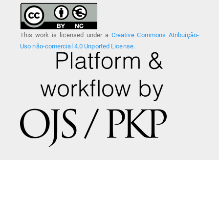
This work is licensed under a
Creative Commons Atribuição-
Uso não-comercial 4.0 Unported License
.