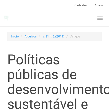
Navegação
Cadastro
Acesso
Principal
Conteúdo
Toggl
principal
naviga
Barra
Lateral
Início
Arquivos
v. 31 n. 2 (2011)
Artigos
Políticas
públicas de
desenvolviment
sustentável e