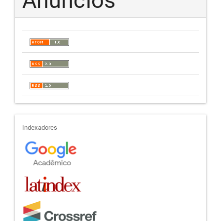
Anúncios
indexadores
Indexadores