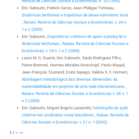
Revista de Ciências Sociais e Econômicas: n. 20 (1999)
Eric Sabourin, Patrick Caron, Jean-Philippe Tonneau,
Dinâmicas territoriais e trajetórias de desenvolvimento local
,
Raízes: Revista de Ciências Sociais e Econômicas: v. 24 n.
1 e 2 (2005)
Eric Sabourin,
Dispositivos coletivos de apoio a produção e
dinâmicas territoriais
,
Raízes: Revista de Ciências Sociais e
Econômicas: v. 28 n. 1 e 2 (2009)
Laura M. G. Duarte, Eric Sabourin, Saulo Rodrigues Filho,
Pierre Bommel, Hermes Morales Grosskopf, Paulo Waquil,
Jean-François Tourrand, Doris Sayago, Valéria S. F. Homem,
Abordagem metodológica das diversas dimensões da
sustentabilidade em projetos de uma rede interamericana
,
Raízes: Revista de Ciências Sociais e Econômicas: v. 28 n. 1
e 2 (2009)
Eric Sabourin, Miguel Ângelo Lazzaretti,
Construção da ação
coletiva nos sindicatos rurais brasileiros
,
Raízes: Revista de
Ciências Sociais e Econômicas: v. 21 n. 1 (2002)
1
2
>
>>