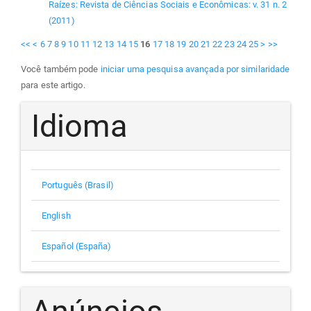
Raízes: Revista de Ciências Sociais e Econômicas: v. 31 n. 2
(2011)
<<
<
6
7
8
9
10
11
12
13
14
15
16
17
18
19
20
21
22
23
24
25
>
>>
Você também pode
iniciar uma pesquisa avançada por similaridade
para este artigo.
Idioma
Português (Brasil)
English
Español (España)