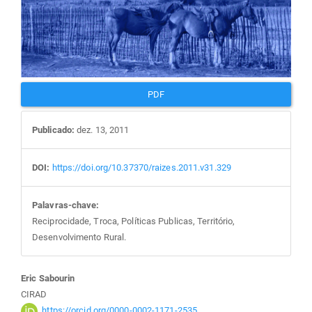
PDF
Publicado:
dez. 13, 2011
DOI:
https://doi.org/10.37370/raizes.2011.v31.329
Palavras-chave:
Reciprocidade, Troca, Políticas Publicas, Território,
Desenvolvimento Rural.
Conteúdo
Eric Sabourin
CIRAD
https://orcid.org/0000-0002-1171-2535