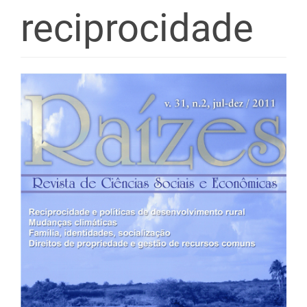
reciprocidade
Barra
lateral
de
artigos