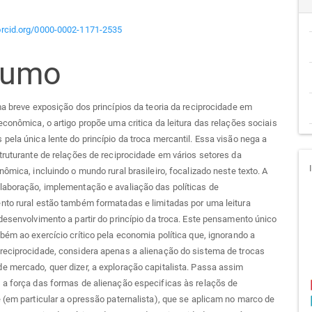
teúdo
/orcid.org/0000-0002-1171-2535
sumo
go
cipal
ma breve exposição dos princípios da teoria da reciprocidade em
econômica, o artigo propõe uma critica da leitura das relações sociais
pela única lente do princípio da troca mercantil. Essa visão nega a
truturante de relações de reciprocidade em vários setores da
nômica, incluindo o mundo rural brasileiro, focalizado neste texto. A
laboração, implementação e avaliação das políticas de
nto rural estão também formatadas e limitadas por uma leitura
desenvolvimento a partir do princípio da troca. Este pensamento único
bém ao exercício crítico pela economia política que, ignorando a
reciprocidade, considera apenas a alienação do sistema de trocas
 mercado, quer dizer, a exploração capitalista. Passa assim
 a força das formas de alienação especificas às relaçõs de
 (em particular a opressão paternalista), que se aplicam no marco de