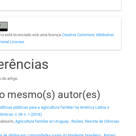
lho está licenciado sob uma licença
Creative Commons Attribution
tional License
.
erências
 do artigo.
elo mesmo(s) autor(es)
olíticas públicas para a agricultura familiar na América Latina e
ômicas: v. 38 n. 1 (2018)
Sabourin,
Agricultura familiar en Uruguay
,
Raízes: Revista de Ciências
ia de dádiva em comunidades rurais do Nordeste brasileiro
,
Raízes: