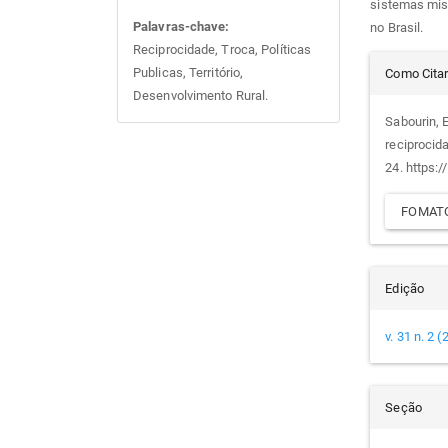
sistemas mist
Palavras-chave:
no Brasil.
Reciprocidade, Troca, Políticas
Det
Publicas, Território,
Como Cita
Desenvolvimento Rural.
do
Sabourin, E
reciprocid
arti
24. https:
FOMATO
Edição
v. 31 n. 2 
Seção