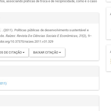
os, associando práticas de troca e de reciprocidade, como é o caso
alhes
r
. . (2011). Políticas públicas de desenvolvimento sustentável e
ade.
Raízes: Revista De Ciências Sociais E Econômicas
,
31
(2), 9–
go
//doi.org/10.37370/raizes.2011.v31.329
S DE CITAÇÃO
BAIXAR CITAÇÃO
(2011)