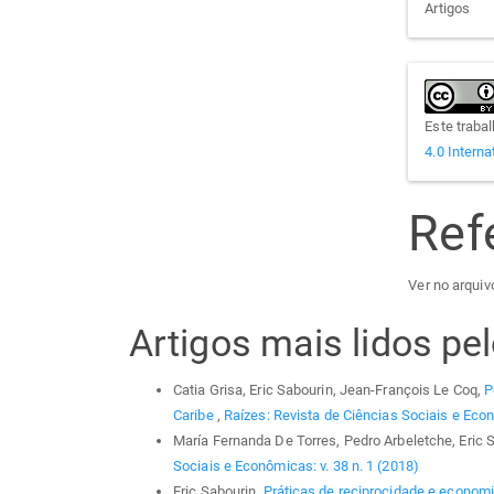
Artigos
Este traba
4.0 Interna
Ref
Ver no arquivo
Artigos mais lidos p
Catia Grisa, Eric Sabourin, Jean-François Le Coq,
P
Caribe
,
Raízes: Revista de Ciências Sociais e Econ
María Fernanda De Torres, Pedro Arbeletche, Eric 
Sociais e Econômicas: v. 38 n. 1 (2018)
Eric Sabourin,
Práticas de reciprocidade e econom