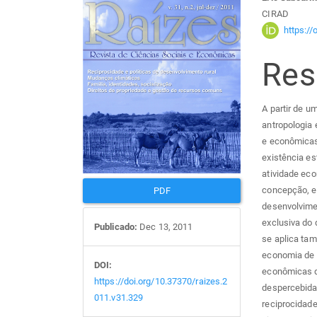
Barra
Con
CIRAD
lateral
do
https:/
Re
de
arti
artigos
prin
A partir de u
antropologia 
e econômicas 
existência es
atividade eco
concepção, e
PDF
desenvolvime
exclusiva do 
Publicado:
Dec 13, 2011
se aplica tam
economia de 
DOI:
econômicas de
https://doi.org/10.37370/raizes.2
despercebida
011.v31.329
reciprocidade