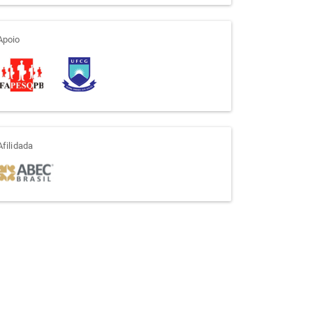
apoio
Apoio
afiliada
Afilidada