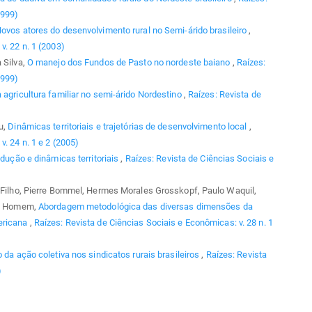
1999)
ovos atores do desenvolvimento rural no Semi-árido brasileiro
,
v. 22 n. 1 (2003)
 Silva,
O manejo dos Fundos de Pasto no nordeste baiano
,
Raízes:
1999)
 agricultura familiar no semi-árido Nordestino
,
Raízes: Revista de
u,
Dinâmicas territoriais e trajetórias de desenvolvimento local
,
. 24 n. 1 e 2 (2005)
odução e dinâmicas territoriais
,
Raízes: Revista de Ciências Sociais e
s Filho, Pierre Bommel, Hermes Morales Grosskopf, Paulo Waquil,
 F. Homem,
Abordagem metodológica das diversas dimensões da
mericana
,
Raízes: Revista de Ciências Sociais e Econômicas: v. 28 n. 1
 da ação coletiva nos sindicatos rurais brasileiros
,
Raízes: Revista
)