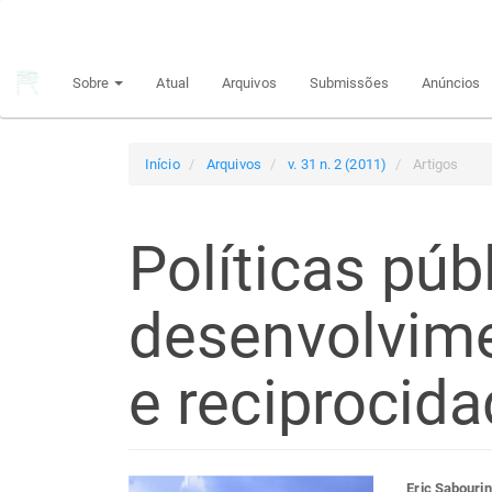
Navegação
Principal
Conteúdo
Sobre
Atual
Arquivos
Submissões
Anúncios
principal
Barra
Lateral
Início
Arquivos
v. 31 n. 2 (2011)
Artigos
Políticas púb
desenvolvime
e reciprocid
Eric Sabourin