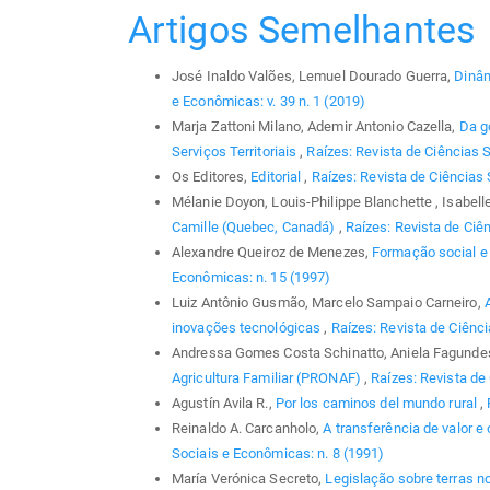
Artigos Semelhantes
José Inaldo Valões, Lemuel Dourado Guerra,
Dinâm
e Econômicas: v. 39 n. 1 (2019)
Marja Zattoni Milano, Ademir Antonio Cazella,
Da g
Serviços Territoriais
,
Raízes: Revista de Ciências S
Os Editores,
Editorial
,
Raízes: Revista de Ciências 
Mélanie Doyon, Louis-Philippe Blanchette , Isabel
Camille (Quebec, Canadá)
,
Raízes: Revista de Ciên
Alexandre Queiroz de Menezes,
Formação social e 
Econômicas: n. 15 (1997)
Luiz Antônio Gusmão, Marcelo Sampaio Carneiro,
inovações tecnológicas
,
Raízes: Revista de Ciênci
Andressa Gomes Costa Schinatto, Aniela Fagundes
Agricultura Familiar (PRONAF)
,
Raízes: Revista de
Agustín Avila R.,
Por los caminos del mundo rural
,
Reinaldo A. Carcanholo,
A transferência de valor 
Sociais e Econômicas: n. 8 (1991)
María Verónica Secreto,
Legislação sobre terras n