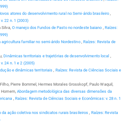
1999)
ovos atores do desenvolvimento rural no Semi-árido brasileiro
,
v. 22 n. 1 (2003)
 Silva,
O manejo dos Fundos de Pasto no nordeste baiano
,
Raízes:
1999)
 agricultura familiar no semi-árido Nordestino
,
Raízes: Revista de
u,
Dinâmicas territoriais e trajetórias de desenvolvimento local
,
. 24 n. 1 e 2 (2005)
odução e dinâmicas territoriais
,
Raízes: Revista de Ciências Sociais e
s Filho, Pierre Bommel, Hermes Morales Grosskopf, Paulo Waquil,
 F. Homem,
Abordagem metodológica das diversas dimensões da
mericana
,
Raízes: Revista de Ciências Sociais e Econômicas: v. 28 n. 1
 da ação coletiva nos sindicatos rurais brasileiros
,
Raízes: Revista
)