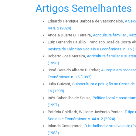
Artigos Semelhantes
Eduardo Henrique Barbosa de Vasconcelos,
A Sec
44 n. 2 (2024)
Angela Duarte D. Ferreira,
Agricultura familiar
,
Raíz
Luiz Fernando Paulillo, Francisco José da Costa A
Revista de Ciências Sociais e Econômicas: n. 15 (
Roberto José Moreira,
Agricultura familiar e suste
(1998)
José Geraldo Alberto B. Poker,
A utopia em proces
Econômicas: n. 15 (1997)
Julia Guivant,
Suinocultura e poluição no Oeste de
16 (1998)
Inês Cabanilha de Souza,
Política local e assent
(1997)
Patrícia Goldfarb, Williane Juvêncio Pontes,
É tipo
Sociais e Econômicas: v. 44 n. 2 (2024)
Iolanda Casagrande,
O trabalhador rural volante ("b
(1983)