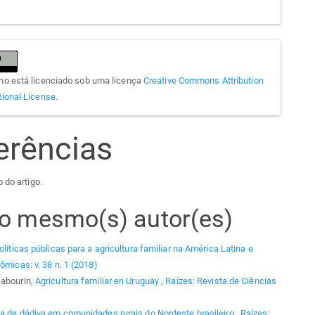
lho está licenciado sob uma licença
Creative Commons Attribution
tional License
.
erências
 do artigo.
elo mesmo(s) autor(es)
olíticas públicas para a agricultura familiar na América Latina e
ômicas: v. 38 n. 1 (2018)
Sabourin,
Agricultura familiar en Uruguay
,
Raízes: Revista de Ciências
ia de dádiva em comunidades rurais do Nordeste brasileiro
,
Raízes: