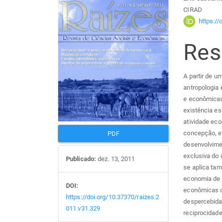
Barra
Con
CIRAD
lateral
do
https:/
Re
de
arti
artigos
prin
A partir de u
antropologia 
e econômicas 
existência es
atividade eco
concepção, e
PDF
desenvolvime
exclusiva do 
Publicado:
dez. 13, 2011
se aplica tam
economia de 
DOI:
econômicas de
https://doi.org/10.37370/raizes.2
despercebida
011.v31.329
reciprocidade