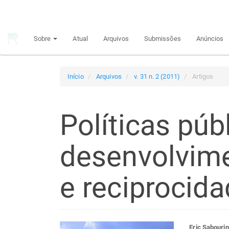
Navegação
Principal
Conteúdo
Sobre
Atual
Arquivos
Submissões
Anúncios
principal
Barra
Lateral
Início
Arquivos
v. 31 n. 2 (2011)
Artigos
Políticas púb
desenvolvime
e reciprocid
Eric Sabourin