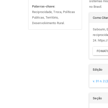
sistemas mist
Palavras-chave:
no Brasil.
Reciprocidade, Troca, Políticas
Det
Publicas, Território,
Como Cita
Desenvolvimento Rural.
do
Sabourin, E
reciprocid
arti
24. https:
FOMATO
Edição
v. 31 n. 2 
Seção