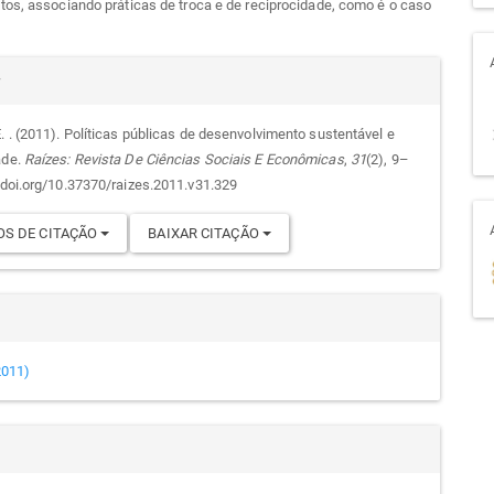
os, associando práticas de troca e de reciprocidade, como é o caso
alhes
r
. . (2011). Políticas públicas de desenvolvimento sustentável e
ade.
Raízes: Revista De Ciências Sociais E Econômicas
,
31
(2), 9–
go
//doi.org/10.37370/raizes.2011.v31.329
S DE CITAÇÃO
BAIXAR CITAÇÃO
(2011)