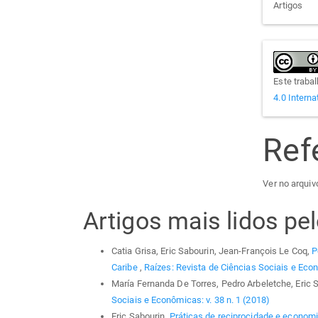
Artigos
Este traba
4.0 Interna
Ref
Ver no arquivo
Artigos mais lidos p
Catia Grisa, Eric Sabourin, Jean-François Le Coq,
P
Caribe
,
Raízes: Revista de Ciências Sociais e Econ
María Fernanda De Torres, Pedro Arbeletche, Eric 
Sociais e Econômicas: v. 38 n. 1 (2018)
Eric Sabourin,
Práticas de reciprocidade e econom