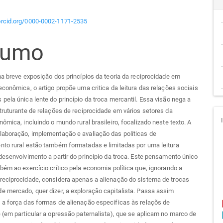
teúdo
/orcid.org/0000-0002-1171-2535
sumo
go
cipal
ma breve exposição dos princípios da teoria da reciprocidade em
econômica, o artigo propõe uma critica da leitura das relações sociais
pela única lente do princípio da troca mercantil. Essa visão nega a
truturante de relações de reciprocidade em vários setores da
nômica, incluindo o mundo rural brasileiro, focalizado neste texto. A
laboração, implementação e avaliação das políticas de
nto rural estão também formatadas e limitadas por uma leitura
desenvolvimento a partir do princípio da troca. Este pensamento único
bém ao exercício crítico pela economia política que, ignorando a
reciprocidade, considera apenas a alienação do sistema de trocas
 mercado, quer dizer, a exploração capitalista. Passa assim
 a força das formas de alienação especificas às relaçõs de
 (em particular a opressão paternalista), que se aplicam no marco de