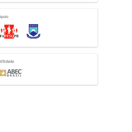
apoio
Apoio
afiliada
Afilidada