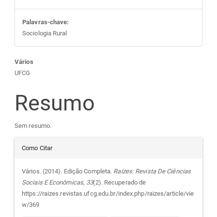
Palavras-chave:
Sociologia Rural
Conteúdo
Vários
UFCG
do
Resumo
artigo
Sem resumo.
principal
Detalhes
Como Citar
do
Vários. (2014). Edição Completa.
Raízes: Revista De Ciências
Sociais E Econômicas
,
33
(2). Recuperado de
artigo
https://raizes.revistas.ufcg.edu.br/index.php/raizes/article/vie
w/369