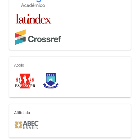
apoio
Apoio
afiliada
Afilidada