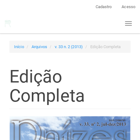
Navegação
Cadastro
Acesso
Principal
Conteúdo
Toggl
principal
naviga
Barra
Lateral
Início
Arquivos
v. 33 n. 2 (2013)
Edição Completa
Edição
Completa
Barra
lateral