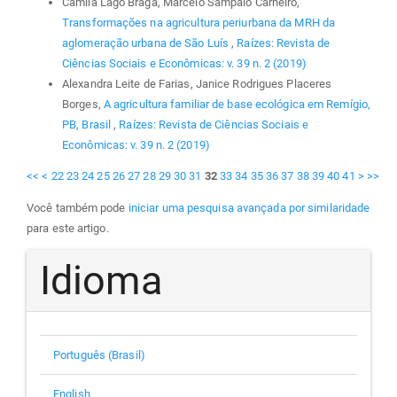
Camila Lago Braga, Marcelo Sampaio Carneiro,
Transformações na agricultura periurbana da MRH da
aglomeração urbana de São Luís
,
Raízes: Revista de
Ciências Sociais e Econômicas: v. 39 n. 2 (2019)
Alexandra Leite de Farias, Janice Rodrigues Placeres
Borges,
A agricultura familiar de base ecológica em Remígio,
PB, Brasil
,
Raízes: Revista de Ciências Sociais e
Econômicas: v. 39 n. 2 (2019)
<<
<
22
23
24
25
26
27
28
29
30
31
32
33
34
35
36
37
38
39
40
41
>
>>
Você também pode
iniciar uma pesquisa avançada por similaridade
para este artigo.
Idioma
Português (Brasil)
English