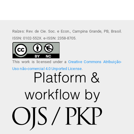
Raízes: Rev. de Cie. Soc. e Econ., Campina Grande, PB, Brasil.
ISSN: 0102-552X. e-ISSN: 2358-8705.
This work is licensed under a
Creative Commons Atribuição-
Uso não-comercial 4.0 Unported License
.