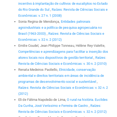
incentivo à implantação de cultivos de eucaliptos no Estado
do Rio Grande do Sul
,
Raízes: Revista de Ciências Sociais e
Econômicas: v. 27 n. 1 (2008)
Sonia Regina de Mendonça,
Entidades patronais
agroindustriais e a política de pesquisa agropecuária no
Brasil (1963-2003)
,
Raízes: Revista de Ciências Sociais e
Econômicas: v. 32 n. 2 (2012)
Emilie Coudel, Jean Philippe Tonneau, Hélène Rey-Valette,
Competências e aprendizagens para facilitar a inserção dos
atores locais nos dispositivos de gestão territorial
,
Raízes:
Revista de Ciências Sociais e Econômicas: v. 30 n. 2 (2010)
Renata Medeiros Paoliello,
Etnicidade, conservação
ambiental e direitos territoriais em áreas de incidência de
programas de desenvolvimento social e sustentável
,
Raízes: Revista de Ciências Sociais e Econômicas: v. 32 n. 2
(2012)
Eli de Fátima Napoleão de Lima,
O rural na história. Euclides
Da Cunha, José Veríssimo e Ferreira de Castro
,
Raízes:
Revista de Ciências Sociais e Econômicas: v. 32 n. 2 (2012)