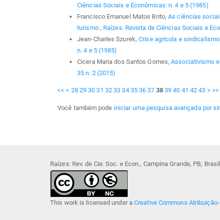
Ciências Sociais e Econômicas: n. 4 e 5 (1985)
Francisco Emanuel Matos Brito,
As ciências socia
turismo
,
Raízes: Revista de Ciências Sociais e Eco
Jean-Charles Szurek,
Crise agrícola e sindicalismo
n. 4 e 5 (1985)
Cicera Maria dos Santos Gomes,
Associativismo 
35 n. 2 (2015)
<<
<
28
29
30
31
32
33
34
35
36
37
38
39
40
41
42
43
>
>>
Você também pode
iniciar uma pesquisa avançada por si
Raízes: Rev. de Cie. Soc. e Econ., Campina Grande, PB, Bras
This work is licensed under a
Creative Commons Atribuição-