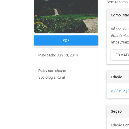
Sem resumo.
artigos
prin
Det
Como Cita
do
Vários. (2
Econômic
arti
PDF
https://rai
FOMATO
Publicado:
Jun 13, 2014
Palavras-chave:
Edição
Sociologia Rural
v. 33 n. 2 
Seção
Edição Co