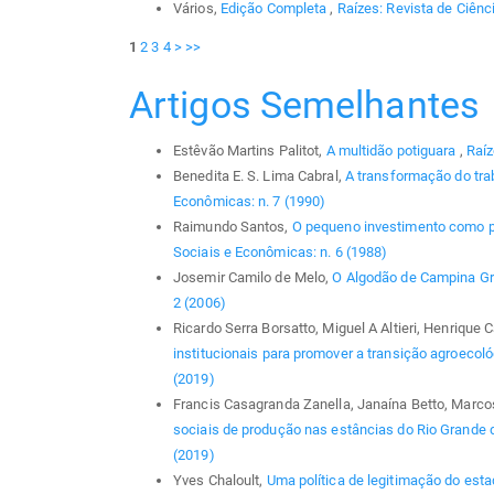
Vários,
Edição Completa
,
Raízes: Revista de Ciênc
1
2
3
4
>
>>
Artigos Semelhantes
Estêvão Martins Palitot,
A multidão potiguara
,
Raíz
Benedita E. S. Lima Cabral,
A transformação do tra
Econômicas: n. 7 (1990)
Raimundo Santos,
O pequeno investimento como po
Sociais e Econômicas: n. 6 (1988)
Josemir Camilo de Melo,
O Algodão de Campina G
2 (2006)
Ricardo Serra Borsatto, Miguel A Altieri, Henrique
institucionais para promover a transição agroecol
(2019)
Francis Casagranda Zanella, Janaína Betto, Marcos 
sociais de produção nas estâncias do Rio Grande 
(2019)
Yves Chaloult,
Uma política de legitimação do esta