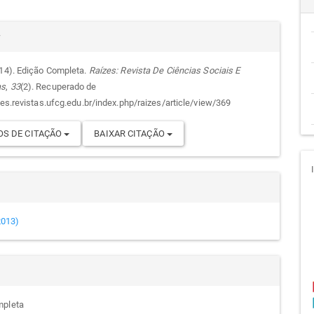
cipal
alhes
r
014). Edição Completa.
Raízes: Revista De Ciências Sociais E
as
,
33
(2). Recuperado de
go
zes.revistas.ufcg.edu.br/index.php/raizes/article/view/369
S DE CITAÇÃO
BAIXAR CITAÇÃO
(2013)
mpleta