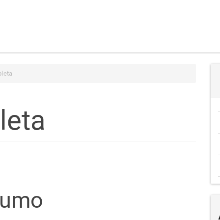
leta
leta
teúdo
sumo
go