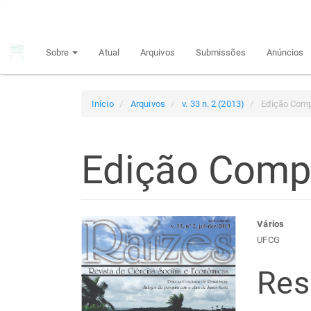
Navegação
Principal
Conteúdo
Sobre
Atual
Arquivos
Submissões
Anúncios
principal
Barra
Lateral
Início
Arquivos
v. 33 n. 2 (2013)
Edição Comp
Edição Comp
Barra
Con
Vários
UFCG
lateral
do
Re
de
arti