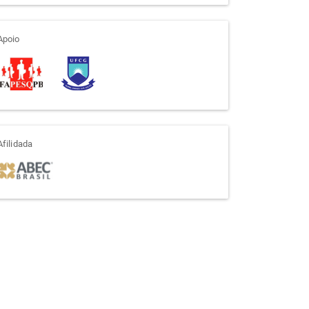
apoio
Apoio
afiliada
Afilidada