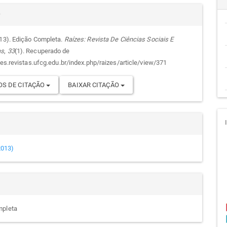
alhes
cipal
r
013). Edição Completa.
Raízes: Revista De Ciências Sociais E
as
,
33
(1). Recuperado de
go
zes.revistas.ufcg.edu.br/index.php/raizes/article/view/371
S DE CITAÇÃO
BAIXAR CITAÇÃO
(2013)
mpleta