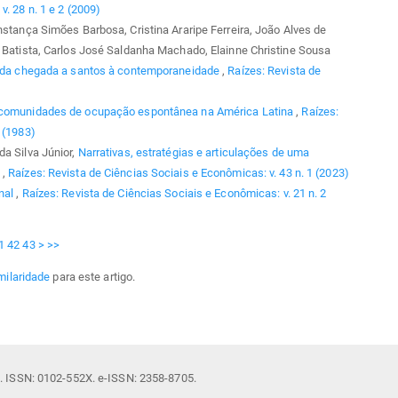
. 28 n. 1 e 2 (2009)
nstança Simões Barbosa, Cristina Araripe Ferreira, João Alves de
l Batista, Carlos José Saldanha Machado, Elainne Christine Sousa
il, da chegada a santos à contemporaneidade
,
Raízes: Revista de
comunidades de ocupação espontânea na América Latina
,
Raízes:
 (1983)
da Silva Júnior,
Narrativas, estratégias e articulações de uma
l
,
Raízes: Revista de Ciências Sociais e Econômicas: v. 43 n. 1 (2023)
nal
,
Raízes: Revista de Ciências Sociais e Econômicas: v. 21 n. 2
1
42
43
>
>>
milaridade
para este artigo.
il. ISSN: 0102-552X. e-ISSN: 2358-8705.