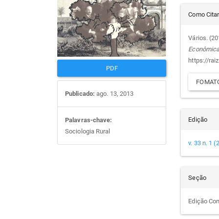
Det
artigos
prin
Como Cita
do
Vários. (2
Econômic
arti
https://rai
PDF
FOMATO
Publicado:
ago. 13, 2013
Edição
Palavras-chave:
Sociologia Rural
v. 33 n. 1 
Seção
Edição Co