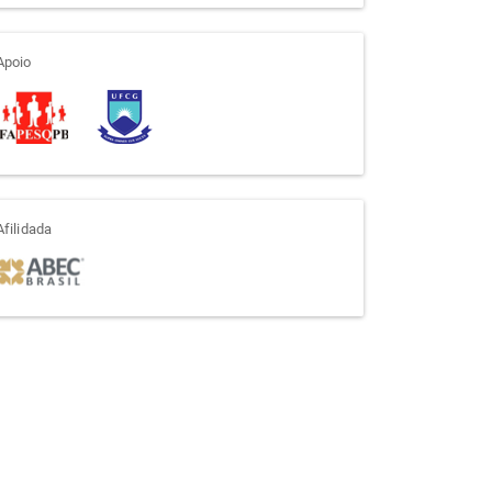
apoio
Apoio
afiliada
Afilidada