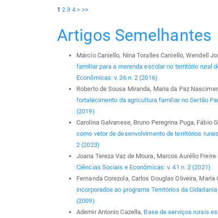
1
2
3
4
>
>>
Artigos Semelhantes
Márcio Caniello, Nina Toralles Caniello, Wendell J
familiar para a merenda escolar no território rural
Econômicas: v. 36 n. 2 (2016)
Roberto de Sousa Miranda, Maria da Paz Nascimento
fortalecimento da agricultura familiar no Sertão P
(2019)
Carolina Galvanese, Bruno Peregrina Puga, Fábio G
como vetor de desenvolvimento de territórios rurai
2 (2023)
Joana Tereza Vaz de Moura, Marcos Aurélio Freire 
Ciências Sociais e Econômicas: v. 41 n. 2 (2021)
Fernanda Corezola, Carlos Douglas Oliveira, Maria
incorporados ao programa Territórios da Cidadani
(2009)
Ademir Antonio Cazella,
Base de serviços rurais es