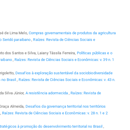
osé de Lima Melo,
Compras governamentais de produtos da agricultura
 do Seridó paraibano
,
Raízes: Revista de Ciências Sociais e
 dos Santos e Silva, Laiany Tássila Ferreira,
Políticas públicas e o
araibano
,
Raízes: Revista de Ciências Sociais e Econômicas: v. 39 n. 1
rigoletto,
Desafios à exploração sustentável da sociobiodiversidade
s no Brasil
,
Raízes: Revista de Ciências Sociais e Econômicas: v. 43 n.
da Silva Júnior,
A resistência adormecida
,
Raízes: Revista de
 Graça Almeida,
Desafios da governança territorial nos territórios
a
,
Raízes: Revista de Ciências Sociais e Econômicas: v. 28 n. 1 e 2
tratégicos à promoção do desenvolvimento territorial no Brasil
,