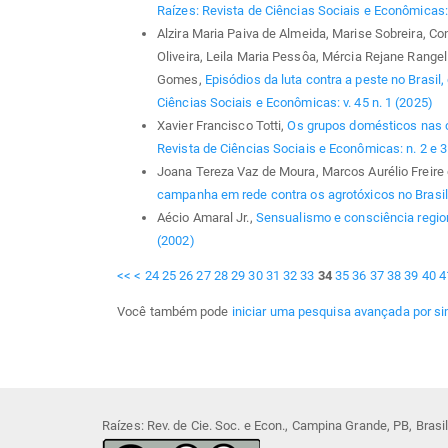
Raízes: Revista de Ciências Sociais e Econômicas: v
Alzira Maria Paiva de Almeida, Marise Sobreira, Co
Oliveira, Leila Maria Pessôa, Mércia Rejane Range
Gomes,
Episódios da luta contra a peste no Bras
Ciências Sociais e Econômicas: v. 45 n. 1 (2025)
Xavier Francisco Totti,
Os grupos domésticos nas 
Revista de Ciências Sociais e Econômicas: n. 2 e 3
Joana Tereza Vaz de Moura, Marcos Aurélio Freire 
campanha em rede contra os agrotóxicos no Brasi
Aécio Amaral Jr.,
Sensualismo e consciência regio
(2002)
<<
<
24
25
26
27
28
29
30
31
32
33
34
35
36
37
38
39
40
4
Você também pode
iniciar uma pesquisa avançada por si
Raízes: Rev. de Cie. Soc. e Econ., Campina Grande, PB, Bras