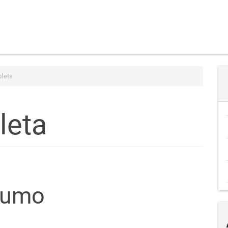
leta
leta
teúdo
sumo
go