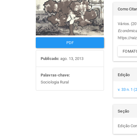
Det
artigos
prin
Como Cita
do
Vários. (2
Econômic
arti
https://rai
PDF
FOMATO
Publicado:
ago. 13, 2013
Edição
Palavras-chave:
Sociologia Rural
v. 33 n. 1 
Seção
Edição Co