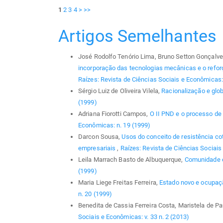
1
2
3
4
>
>>
Artigos Semelhantes
José Rodolfo Tenório Lima, Bruno Setton Gonçalve
incorporação das tecnologias mecânicas e o reforç
Raízes: Revista de Ciências Sociais e Econômicas: 
Sérgio Luiz de Oliveira Vilela,
Racionalização e glo
(1999)
Adriana Fiorotti Campos,
O II PND e o processo de 
Econômicas: n. 19 (1999)
Darcon Sousa,
Usos do conceito de resistência co
empresariais
,
Raízes: Revista de Ciências Sociais 
Leila Marrach Basto de Albuquerque,
Comunidade 
(1999)
Maria Liege Freitas Ferreira,
Estado novo e ocupa
n. 20 (1999)
Benedita de Cassia Ferreira Costa, Maristela de P
Sociais e Econômicas: v. 33 n. 2 (2013)