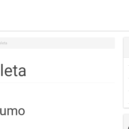
leta
leta
teúdo
sumo
go