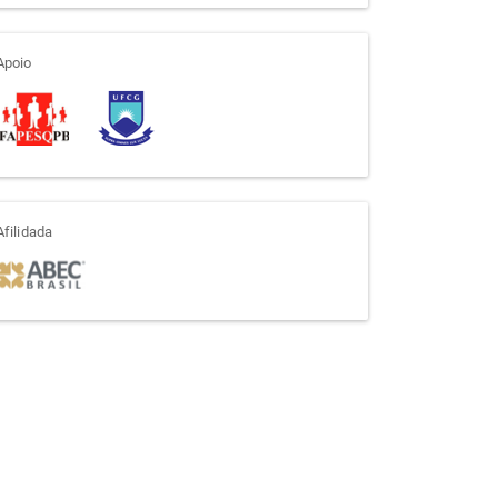
apoio
Apoio
afiliada
Afilidada