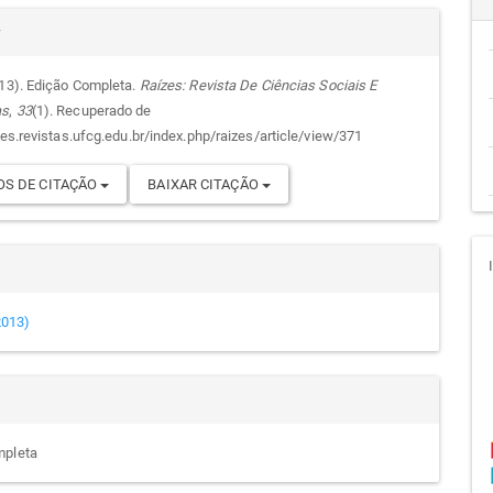
alhes
cipal
r
013). Edição Completa.
Raízes: Revista De Ciências Sociais E
as
,
33
(1). Recuperado de
go
zes.revistas.ufcg.edu.br/index.php/raizes/article/view/371
S DE CITAÇÃO
BAIXAR CITAÇÃO
(2013)
mpleta