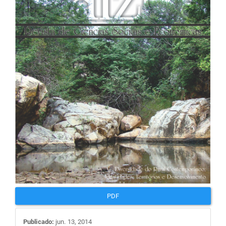
de
artigos
PDF
Publicado:
jun. 13, 2014