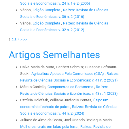
Sociais e Econômicas: v. 24 n. 1 e 2 (2005)
Vários,
Edição Completa
,
Raízes: Revista de Ciências
Sociais e Econômicas: v. 36 n. 2 (2016)
Vários,
Edição Completa
,
Raízes: Revista de Ciências
Sociais e Econômicas: v. 32 n. 2 (2012)
1
2
3
4
>
>>
Artigos Semelhantes
Dalva Maria da Mota, Heribert Schmitz, Susanne Hofmann-
Souki,
Agricultura Apoiada Pela Comunidade (CSA)
,
Raízes:
Revista de Ciências Sociais e Econômicas: v. 41 n. 2 (2021)
Márcio Caniello,
Camponeses da Borborema
,
Raízes:
Revista de Ciências Sociais e Econômicas: v. 43 n. 1 (2023)
Patrícia Goldfarb, Williane Juvêncio Pontes,
É tipo um
condomínio fechado de pobre
,
Raízes: Revista de Ciências
Sociais e Econômicas: v. 44 n. 2 (2024)
Juliana de Almeida Costa, Joel Orlando Bevilaqua Marin,
Mulheres rurais em lutas pela terra
,
Raízes: Revista de