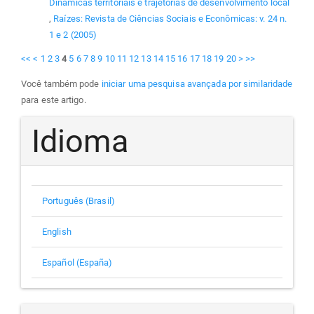
Dinâmicas territoriais e trajetórias de desenvolvimento local
,
Raízes: Revista de Ciências Sociais e Econômicas: v. 24 n.
1 e 2 (2005)
<<
<
1
2
3
4
5
6
7
8
9
10
11
12
13
14
15
16
17
18
19
20
>
>>
Você também pode
iniciar uma pesquisa avançada por similaridade
para este artigo.
Idioma
Português (Brasil)
English
Español (España)