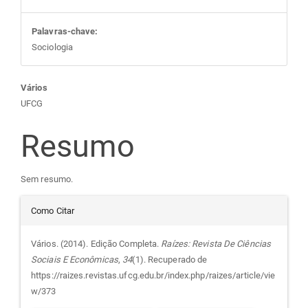
Palavras-chave:
Sociologia
Conteúdo
Vários
UFCG
do
Resumo
artigo
Sem resumo.
principal
Detalhes
Como Citar
do
Vários. (2014). Edição Completa.
Raízes: Revista De Ciências
Sociais E Econômicas
,
34
(1). Recuperado de
artigo
https://raizes.revistas.ufcg.edu.br/index.php/raizes/article/vie
w/373