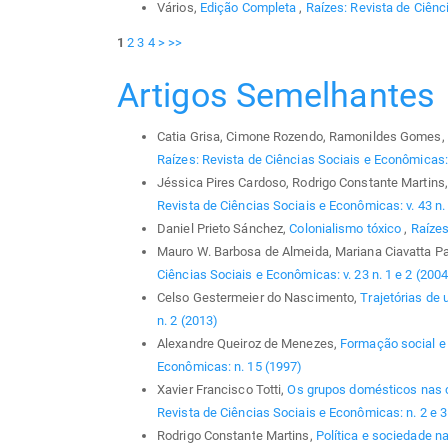
Vários,
Edição Completa
,
Raízes: Revista de Ciênc
1
2
3
4
>
>>
Artigos Semelhantes
Catia Grisa, Cimone Rozendo, Ramonildes Gomes,
Raízes: Revista de Ciências Sociais e Econômicas: 
Jéssica Pires Cardoso, Rodrigo Constante Martins,
Revista de Ciências Sociais e Econômicas: v. 43 n.
Daniel Prieto Sánchez,
Colonialismo tóxico
,
Raízes
Mauro W. Barbosa de Almeida, Mariana Ciavatta P
Ciências Sociais e Econômicas: v. 23 n. 1 e 2 (2004
Celso Gestermeier do Nascimento,
Trajetórias de
n. 2 (2013)
Alexandre Queiroz de Menezes,
Formação social e 
Econômicas: n. 15 (1997)
Xavier Francisco Totti,
Os grupos domésticos nas 
Revista de Ciências Sociais e Econômicas: n. 2 e 3
Rodrigo Constante Martins,
Política e sociedade na