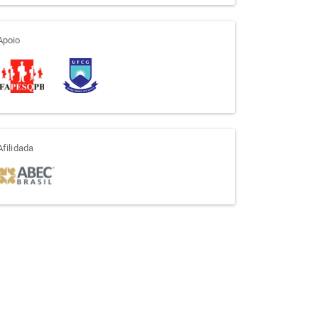
apoio
Apoio
afiliada
Afilidada