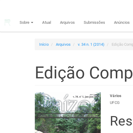
Navegação
Principal
Conteúdo
Sobre
Atual
Arquivos
Submissões
Anúncios
principal
Barra
Lateral
Início
Arquivos
v. 34 n. 1 (2014)
Edição Comp
Edição Comp
Barra
Con
Vários
UFCG
lateral
do
Re
de
arti