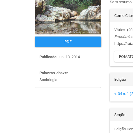
Sem resumo.
artigos
prin
Det
Como Cita
do
Vários. (2
Econômic
arti
PDF
https://rai
FOMATO
Publicado:
jun. 13, 2014
Palavras-chave:
Edição
Sociologia
v. 34 n. 1 
Seção
Edição Co