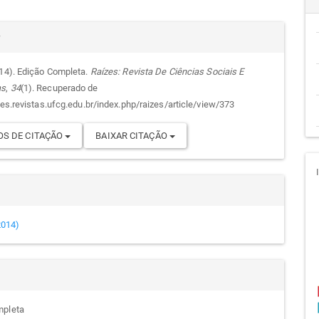
cipal
alhes
r
014). Edição Completa.
Raízes: Revista De Ciências Sociais E
as
,
34
(1). Recuperado de
go
zes.revistas.ufcg.edu.br/index.php/raizes/article/view/373
S DE CITAÇÃO
BAIXAR CITAÇÃO
(2014)
mpleta