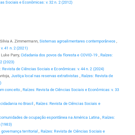
ias Sociais e Econômicas: v. 32 n. 2 (2012)
 Silvia A. Zimmermann,
Sistemas agroalimentares contemporâneos
,
v. 41 n. 2 (2021)
 Luke Parry,
Cidadania dos povos da floresta e COVID-19
,
Raízes:
 2 (2023)
: Revista de Ciências Sociais e Econômicas: v. 44 n. 2 (2024)
antoja,
Justiça local nas reservas extrativistas
,
Raízes: Revista de
)
 um conceito
,
Raízes: Revista de Ciências Sociais e Econômicas: v. 33
cidadania no Brasil
,
Raízes: Revista de Ciências Sociais e
comunidades de ocupação espontânea na América Latina
,
Raízes:
 (1983)
 governança territorial
,
Raízes: Revista de Ciências Sociais e