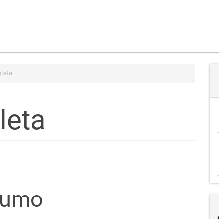
leta
leta
teúdo
sumo
go