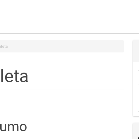
leta
leta
teúdo
sumo
go