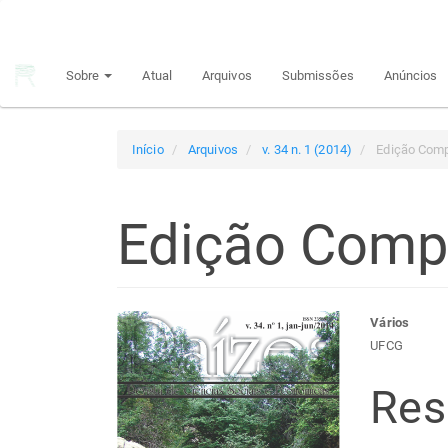
Navegação
Principal
Conteúdo
Sobre
Atual
Arquivos
Submissões
Anúncios
principal
Barra
Lateral
Início
Arquivos
v. 34 n. 1 (2014)
Edição Comp
Edição Comp
Barra
Con
Vários
UFCG
lateral
do
Re
de
arti