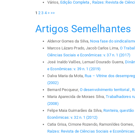
Vários,
Edição Completa
,
Raízes: Revista de Ciênc
1
2
3
4
>
>>
Artigos Semelhantes
Aldenor Gomes da Silva,
Nova fase do sindicalis
Marcos Lázaro Prado, Jacob Carlos Lima,
O Trabal
Ciências Sociais e Econômicas: v. 37 n. 1 (2017)
José Inaldo Valões, Lemuel Dourado Guerra,
Dinâm
e Econômicas: v. 39 n. 1 (2019)
Dalva Maria da Mota,
Rua – Vitrine dos desempre
(2002)
Bernard Pecqueur,
O desenvolvimento territorial
,
R
Maria Aparecida de Moraes Silva,
Trabalhadores r
(2008)
Felipe Maia Guimarães da Silva,
Ronteira, questão
Econômicas: v. 32 n. 1 (2012)
Catia Grisa, Cimone Rozendo, Ramonildes Gomes,
Raízes: Revista de Ciências Sociais e Econômicas: 