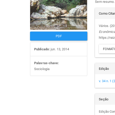
Sem resumo.
artigos
prin
Det
Como Cita
do
Vários. (2
Econômic
arti
PDF
https://rai
FOMATO
Publicado:
jun. 13, 2014
Palavras-chave:
Edição
Sociologia
v. 34 n. 1 
Seção
Edição Co