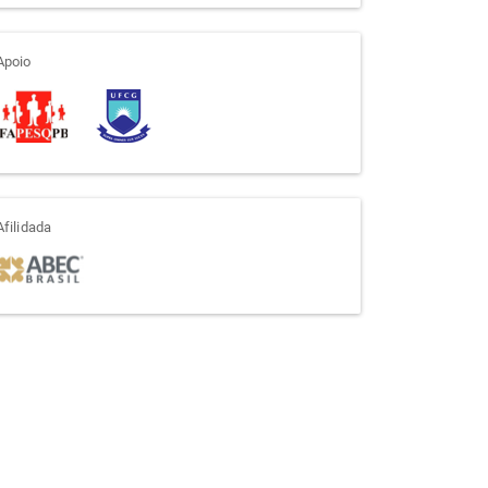
apoio
Apoio
afiliada
Afilidada