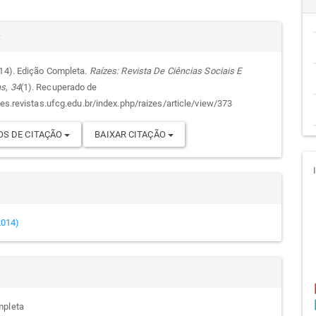
cipal
alhes
r
014). Edição Completa.
Raízes: Revista De Ciências Sociais E
as
,
34
(1). Recuperado de
go
zes.revistas.ufcg.edu.br/index.php/raizes/article/view/373
S DE CITAÇÃO
BAIXAR CITAÇÃO
(2014)
mpleta