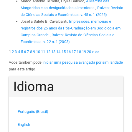
Marco Antonio Teixeira, Eryka Galindo,
A Marcha das
Margaridas e as desigualdades alimentares
,
Raízes: Revista
de Ciências Sociais e Econômicas: v. 45 n. 1 (2025)
Josefa Salete B. Cavalcanti,
Impressões, memórias e
registros dos 25 anos da Pós-Graduação em Sociologia em
Campina Grande
,
Raízes: Revista de Ciências Sociais e
Econômicas: v. 22 n. 1 (2003)
1
2
3
4
5
6
7
8
9
10
11
12
13
14
15
16
17
18
19
20
>
>>
Você também pode
iniciar uma pesquisa avançada por similaridade
para este artigo.
Idioma
Português (Brasil)
English