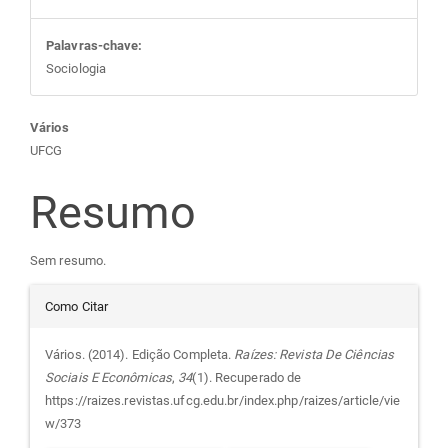
Palavras-chave:
Sociologia
Conteúdo
Vários
UFCG
do
Resumo
artigo
Sem resumo.
principal
Detalhes
Como Citar
do
Vários. (2014). Edição Completa.
Raízes: Revista De Ciências
Sociais E Econômicas
,
34
(1). Recuperado de
artigo
https://raizes.revistas.ufcg.edu.br/index.php/raizes/article/vie
w/373