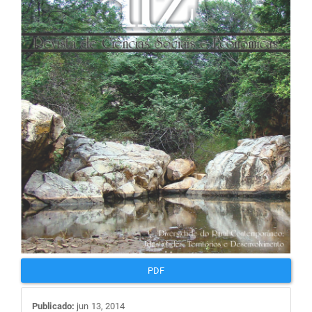
de
artigos
PDF
Publicado:
jun 13, 2014