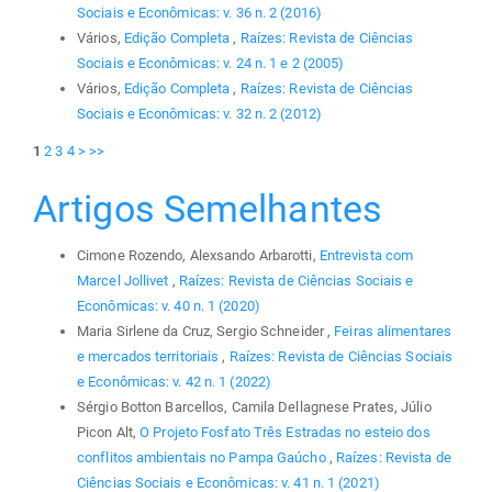
Sociais e Econômicas: v. 36 n. 2 (2016)
Vários,
Edição Completa
,
Raízes: Revista de Ciências
Sociais e Econômicas: v. 24 n. 1 e 2 (2005)
Vários,
Edição Completa
,
Raízes: Revista de Ciências
Sociais e Econômicas: v. 32 n. 2 (2012)
1
2
3
4
>
>>
Artigos Semelhantes
Cimone Rozendo, Alexsando Arbarotti,
Entrevista com
Marcel Jollivet
,
Raízes: Revista de Ciências Sociais e
Econômicas: v. 40 n. 1 (2020)
Maria Sirlene da Cruz, Sergio Schneider ,
Feiras alimentares
e mercados territoriais
,
Raízes: Revista de Ciências Sociais
e Econômicas: v. 42 n. 1 (2022)
Sérgio Botton Barcellos, Camila Dellagnese Prates, Júlio
Picon Alt,
O Projeto Fosfato Três Estradas no esteio dos
conflitos ambientais no Pampa Gaúcho
,
Raízes: Revista de
Ciências Sociais e Econômicas: v. 41 n. 1 (2021)