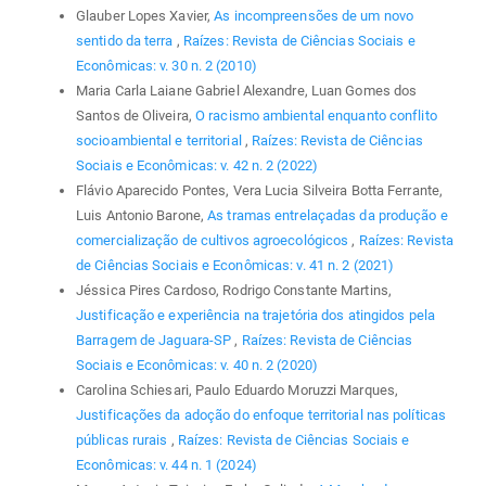
Glauber Lopes Xavier,
As incompreensões de um novo
sentido da terra
,
Raízes: Revista de Ciências Sociais e
Econômicas: v. 30 n. 2 (2010)
Maria Carla Laiane Gabriel Alexandre, Luan Gomes dos
Santos de Oliveira,
O racismo ambiental enquanto conflito
socioambiental e territorial
,
Raízes: Revista de Ciências
Sociais e Econômicas: v. 42 n. 2 (2022)
Flávio Aparecido Pontes, Vera Lucia Silveira Botta Ferrante,
Luis Antonio Barone,
As tramas entrelaçadas da produção e
comercialização de cultivos agroecológicos
,
Raízes: Revista
de Ciências Sociais e Econômicas: v. 41 n. 2 (2021)
Jéssica Pires Cardoso, Rodrigo Constante Martins,
Justificação e experiência na trajetória dos atingidos pela
Barragem de Jaguara-SP
,
Raízes: Revista de Ciências
Sociais e Econômicas: v. 40 n. 2 (2020)
Carolina Schiesari, Paulo Eduardo Moruzzi Marques,
Justificações da adoção do enfoque territorial nas políticas
públicas rurais
,
Raízes: Revista de Ciências Sociais e
Econômicas: v. 44 n. 1 (2024)