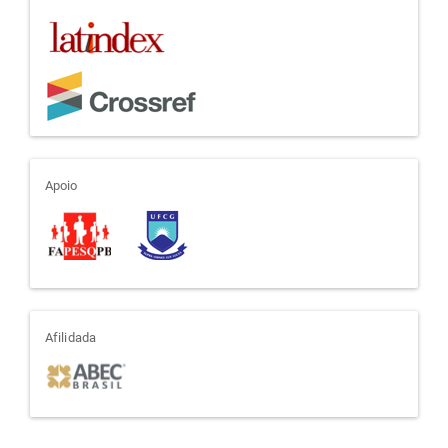
apoio
Apoio
afiliada
Afilidada