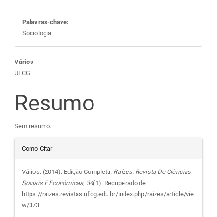
Palavras-chave:
Sociologia
Conteúdo
Vários
UFCG
do
Resumo
artigo
Sem resumo.
principal
Detalhes
Como Citar
do
Vários. (2014). Edição Completa.
Raízes: Revista De Ciências
Sociais E Econômicas
,
34
(1). Recuperado de
artigo
https://raizes.revistas.ufcg.edu.br/index.php/raizes/article/vie
w/373