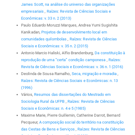
James Scott, na análise do universo das organizações
empresariais
,
Raízes: Revista de Ciências Sociais e
Econômicas: v. 33 n. 2 (2013)
Paulo Eduardo Moruzzi Marques, Andrea Yumi Sugishita
Kanikadan,
Projetos de desenvolvimento local em
comunidades quilombolas
,
Raízes: Revista de Ciências
Sociais e Econômicas: v. 35 n. 2 (2015)
Antonio Marcio Haliski, Alfio Brandenburg,
Da constituição à
reprodução de uma “certa” condição camponesa
,
Raízes:
Revista de Ciências Sociais e Econômicas: v. 36 n. 1 (2016)
Deolinda de Sousa Ramalho,
Seca, migração e moradia
,
Raízes: Revista de Ciências Sociais e Econômicas: n. 13
(1996)
Vários,
Resumos das dissertações do Mestrado em
Sociologia Rural da UFPB
,
Raízes: Revista de Ciências
Sociais e Econômicas: n. 4 e 5 (1985)
Maxime Marie, Pierre Guillemin, Catherine Darrot, Bernard
Pecqueur,
A composição social do território na constituição
das Cestas de Bens e Serviços
,
Raízes: Revista de Ciências