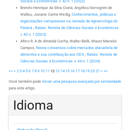
Sociais e Econômicas: v. 42 n. 1 (2022)
Brendo Henrique da Silva Costa, Angélica Servegnini de
Wallau, Josiane Carine Wedig,
Conhecimentos, práticas e
organizações camponesas na Jornada de Agroecologia do
Paraná
,
Raízes: Revista de Ciências Sociais e Econômicas:
v. 43 n. 1 (2023)
Altivo R. A de Almeida Cunha, Walter Belik, Mauro Macedo
Campos,
Novos consensos sobre mercados atacadista de
alimentos e sua contribuição aos ODS
,
Raízes: Revista de
Ciências Sociais e Econômicas: v. 44 n. 1 (2024)
<<
<
2
3
4
5
6
7
8
9
10
11
12
13
14
15
16
17
18
19
20
21
>
>>
Você também pode
iniciar uma pesquisa avançada por similaridade
para este artigo.
Idioma
Português (Brasil)