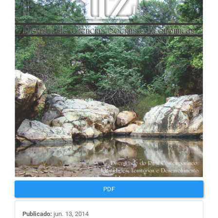
de
artigos
PDF
Publicado:
jun. 13, 2014