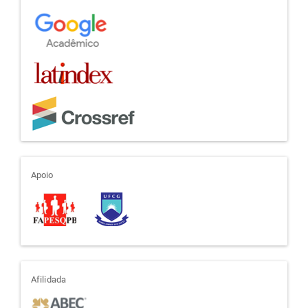
apoio
Apoio
afiliada
Afilidada