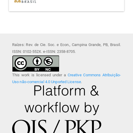
Raízes: Rev. de Cie. Soc. e Econ., Campina Grande, PB, Brasil.
ISSN: 0102-552X. e-ISSN: 2358-8705.
This work is licensed under a
Creative Commons Atribuição-
Uso não-comercial 4.0 Unported License
.