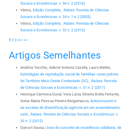
Sociais e Econômicas: v. 36 n. 2 (2016)
Vários,
Edição Completa
,
Raízes: Revista de Ciências
Sociais e Econômicas: v. 24 n. 1 e 2 (2005)
Vários,
Edição Completa
,
Raízes: Revista de Ciências
Sociais e Econômicas: v. 32 n. 2 (2012)
1
2
3
4
>
>>
Artigos Semelhantes
Andréia Tecchio, Ademir Antonio Cazella, Lauro Mattei,
Estratégias de reprodução social de famélias rurais pobres
do Território Meio Oeste Contestado (SC)
,
Raízes: Revista
de Ciências Sociais e Econômicas: v. 31 n. 2 (2011)
Henrique Carmona Duval, Vera Lúcia Silveira Botta Ferrante,
Sonia Maria Pessoa Pereira Bergamasco,
Autoconsumo e
as escalas de diversificação agrícola em um assentamento
rural
,
Raízes: Revista de Ciências Sociais e Econômicas: v.
32 n. 2 (2012)
Darcon Sousa,
Usos do conceito de resistência cotidiana, de