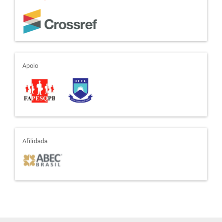
apoio
Apoio
afiliada
Afilidada