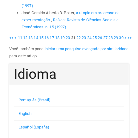
(1997)
José Geraldo Alberto B. Poker,
A utopia em processo de
experimentação
,
Raízes: Revista de Ciências Sociais e
Econômicas: n. 15 (1997)
<<
<
11
12
13
14
15
16
17
18
19
20
21
22
23
24
25
26
27
28
29
30
>
>>
Você também pode
iniciar uma pesquisa avançada por similaridade
para este artigo.
Idioma
Português (Brasil)
English
Español (España)