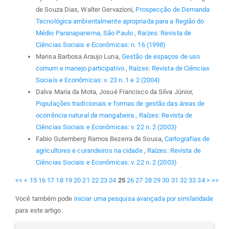
de Souza Dias, Walter Gervazioni,
Prospecção de Demanda
Tecnológica ambientalmente apropriada para a Região do
Médio Paranapanema, São Paulo
,
Raízes: Revista de
Ciências Sociais e Econômicas: n. 16 (1998)
Marisa Barbosa Araujo Luna,
Gestão de espaços de uso
comum e manejo participativo
,
Raízes: Revista de Ciências
Sociais e Econômicas: v. 23 n. 1 e 2 (2004)
Dalva Maria da Mota, Josué Francisco da Silva Júnior,
Populações tradicionais e formas de gestão das áreas de
ocorrência natural de mangabeira
,
Raízes: Revista de
Ciências Sociais e Econômicas: v. 22 n. 2 (2003)
Fabio Gutemberg Ramos Bezerra de Sousa,
Cartografias de
agricultores e curandeiros na cidade
,
Raízes: Revista de
Ciências Sociais e Econômicas: v. 22 n. 2 (2003)
<<
<
15
16
17
18
19
20
21
22
23
24
25
26
27
28
29
30
31
32
33
34
>
>>
Você também pode
iniciar uma pesquisa avançada por similaridade
para este artigo.