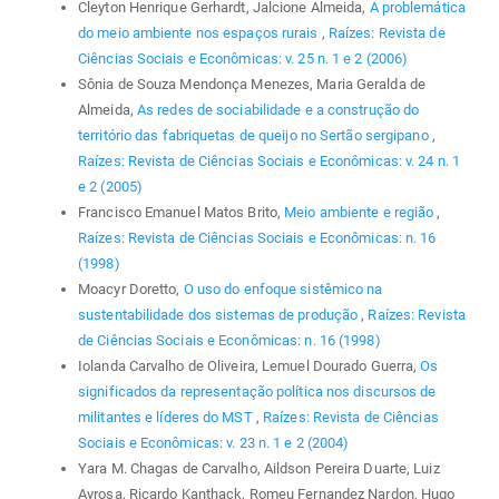
Cleyton Henrique Gerhardt, Jalcione Almeida,
A problemática
do meio ambiente nos espaços rurais
,
Raízes: Revista de
Ciências Sociais e Econômicas: v. 25 n. 1 e 2 (2006)
Sônia de Souza Mendonça Menezes, Maria Geralda de
Almeida,
As redes de sociabilidade e a construção do
território das fabriquetas de queijo no Sertão sergipano
,
Raízes: Revista de Ciências Sociais e Econômicas: v. 24 n. 1
e 2 (2005)
Francisco Emanuel Matos Brito,
Meio ambiente e região
,
Raízes: Revista de Ciências Sociais e Econômicas: n. 16
(1998)
Moacyr Doretto,
O uso do enfoque sistêmico na
sustentabilidade dos sistemas de produção
,
Raízes: Revista
de Ciências Sociais e Econômicas: n. 16 (1998)
Iolanda Carvalho de Oliveira, Lemuel Dourado Guerra,
Os
significados da representação política nos discursos de
militantes e líderes do MST
,
Raízes: Revista de Ciências
Sociais e Econômicas: v. 23 n. 1 e 2 (2004)
Yara M. Chagas de Carvalho, Aildson Pereira Duarte, Luiz
Ayrosa, Ricardo Kanthack, Romeu Fernandez Nardon, Hugo