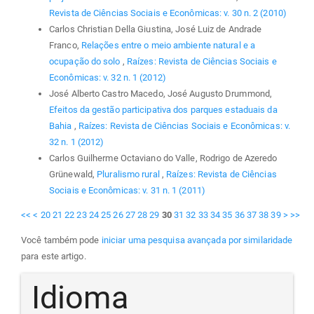
Revista de Ciências Sociais e Econômicas: v. 30 n. 2 (2010)
Carlos Christian Della Giustina, José Luiz de Andrade
Franco,
Relações entre o meio ambiente natural e a
ocupação do solo
,
Raízes: Revista de Ciências Sociais e
Econômicas: v. 32 n. 1 (2012)
José Alberto Castro Macedo, José Augusto Drummond,
Efeitos da gestão participativa dos parques estaduais da
Bahia
,
Raízes: Revista de Ciências Sociais e Econômicas: v.
32 n. 1 (2012)
Carlos Guilherme Octaviano do Valle, Rodrigo de Azeredo
Grünewald,
Pluralismo rural
,
Raízes: Revista de Ciências
Sociais e Econômicas: v. 31 n. 1 (2011)
<<
<
20
21
22
23
24
25
26
27
28
29
30
31
32
33
34
35
36
37
38
39
>
>>
Você também pode
iniciar uma pesquisa avançada por similaridade
para este artigo.
Idioma