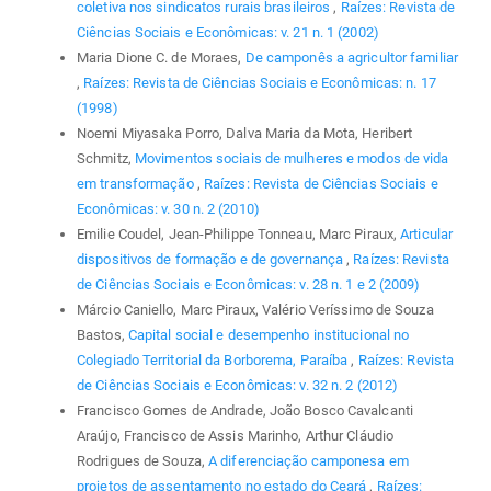
coletiva nos sindicatos rurais brasileiros
,
Raízes: Revista de
Ciências Sociais e Econômicas: v. 21 n. 1 (2002)
Maria Dione C. de Moraes,
De camponês a agricultor familiar
,
Raízes: Revista de Ciências Sociais e Econômicas: n. 17
(1998)
Noemi Miyasaka Porro, Dalva Maria da Mota, Heribert
Schmitz,
Movimentos sociais de mulheres e modos de vida
em transformação
,
Raízes: Revista de Ciências Sociais e
Econômicas: v. 30 n. 2 (2010)
Emilie Coudel, Jean-Philippe Tonneau, Marc Piraux,
Articular
dispositivos de formação e de governança
,
Raízes: Revista
de Ciências Sociais e Econômicas: v. 28 n. 1 e 2 (2009)
Márcio Caniello, Marc Piraux, Valério Veríssimo de Souza
Bastos,
Capital social e desempenho institucional no
Colegiado Territorial da Borborema, Paraíba
,
Raízes: Revista
de Ciências Sociais e Econômicas: v. 32 n. 2 (2012)
Francisco Gomes de Andrade, João Bosco Cavalcanti
Araújo, Francisco de Assis Marinho, Arthur Cláudio
Rodrigues de Souza,
A diferenciação camponesa em
projetos de assentamento no estado do Ceará
,
Raízes: