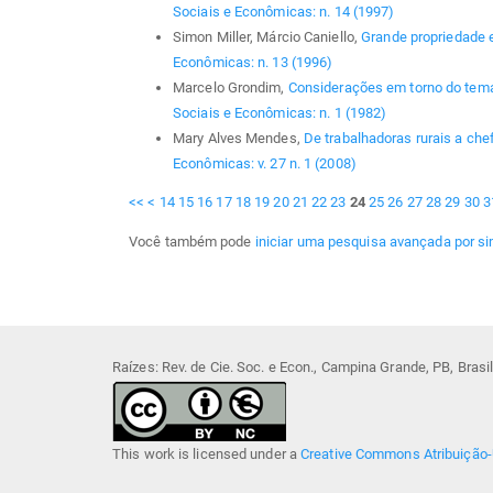
Sociais e Econômicas: n. 14 (1997)
Simon Miller, Márcio Caniello,
Grande propriedade 
Econômicas: n. 13 (1996)
Marcelo Grondim,
Considerações em torno do tema
Sociais e Econômicas: n. 1 (1982)
Mary Alves Mendes,
De trabalhadoras rurais a ch
Econômicas: v. 27 n. 1 (2008)
<<
<
14
15
16
17
18
19
20
21
22
23
24
25
26
27
28
29
30
3
Você também pode
iniciar uma pesquisa avançada por si
Raízes: Rev. de Cie. Soc. e Econ., Campina Grande, PB, Bras
This work is licensed under a
Creative Commons Atribuição-