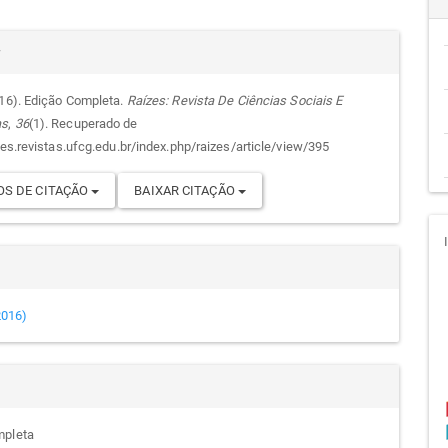
cipal
alhes
r
016). Edição Completa.
Raízes: Revista De Ciências Sociais E
as
,
36
(1). Recuperado de
go
zes.revistas.ufcg.edu.br/index.php/raizes/article/view/395
S DE CITAÇÃO
BAIXAR CITAÇÃO
(2016)
mpleta