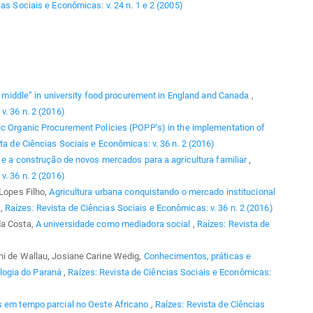
as Sociais e Econômicas: v. 24 n. 1 e 2 (2005)
he middle” in university food procurement in England and Canada
,
v. 36 n. 2 (2016)
ic Organic Procurement Policies (POPP’s) in the implementation of
ta de Ciências Sociais e Econômicas: v. 36 n. 2 (2016)
s e a construção de novos mercados para a agricultura familiar
,
v. 36 n. 2 (2016)
 Lopes Filho,
Agricultura urbana conquistando o mercado institucional
R
,
Raízes: Revista de Ciências Sociais e Econômicas: v. 36 n. 2 (2016)
da Costa,
A universidade como mediadora social
,
Raízes: Revista de
ni de Wallau, Josiane Carine Wedig,
Conhecimentos, práticas e
logia do Paraná
,
Raízes: Revista de Ciências Sociais e Econômicas:
s em tempo parcial no Oeste Africano
,
Raízes: Revista de Ciências