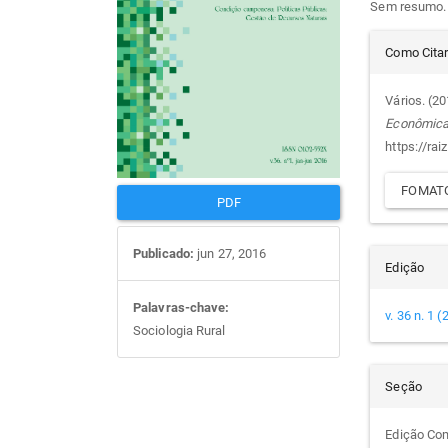
Sem resumo.
artigos
prin
Det
Como Cita
do
Vários. (2
Econômic
arti
https://rai
FOMATO
PDF
Publicado:
jun 27, 2016
Edição
Palavras-chave:
v. 36 n. 1 
Sociologia Rural
Seção
Edição Co