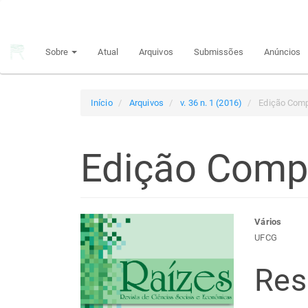
Navegação
Principal
Conteúdo
Sobre
Atual
Arquivos
Submissões
Anúncios
principal
Barra
Lateral
Início
Arquivos
v. 36 n. 1 (2016)
Edição Comp
Edição Comp
Barra
Con
Vários
UFCG
lateral
do
Re
de
arti