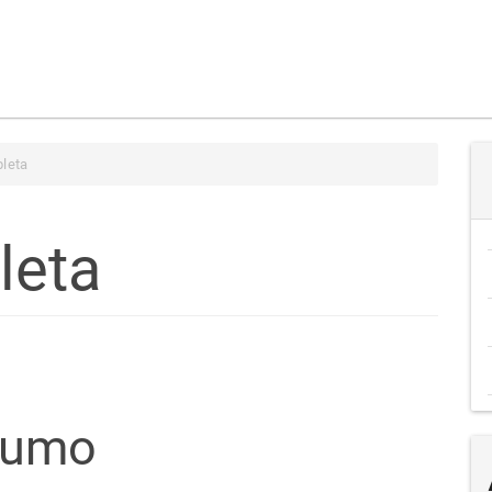
leta
leta
teúdo
sumo
go