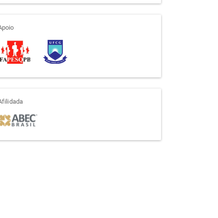
apoio
Apoio
afiliada
Afilidada