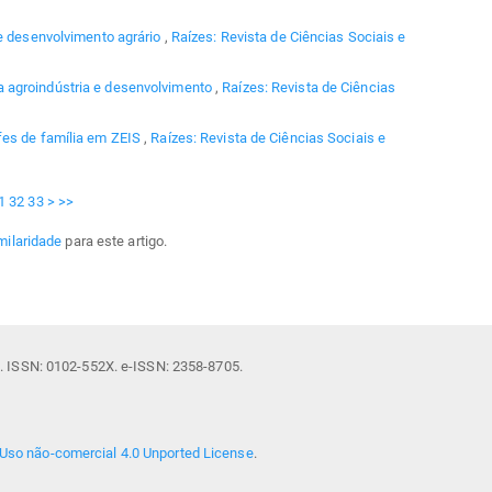
e desenvolvimento agrário
,
Raízes: Revista de Ciências Sociais e
 agroindústria e desenvolvimento
,
Raízes: Revista de Ciências
efes de família em ZEIS
,
Raízes: Revista de Ciências Sociais e
1
32
33
>
>>
milaridade
para este artigo.
il. ISSN: 0102-552X. e-ISSN: 2358-8705.
Uso não-comercial 4.0 Unported License
.