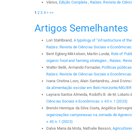
Vários,
Edição Completa
,
Raízes: Revista de Ciênci
1
2
3
4
>
>>
Artigos Semelhantes
Lori Stahlbrand,
A typology of “infrastructure of t
Raízes: Revista de Ciências Sociais e Econômicas: 
Bent Egberg Mikkelsen, Martin Lundø,
Role of Publ
organic food and farming strategies
,
Raízes: Revis
Walter Belik, Armando Fornazier,
Políticas pública
Raízes: Revista de Ciências Sociais e Econômicas: 
Ivana Cristina Lovo, Alain Santandreu, José Divino
da alimentação escolar em Belo Horizonte/MG/B
Laynara Santos Almeida, Rodolfo B. de M. Lobato 
Ciências Sociais e Econômicas: v. 43 n. 1 (2023)
Brendo Henrique da Silva Costa, Angélica Servegni
organizações camponesas na Jornada de Agroeco
v. 43 n. 1 (2023)
Dalva Maria da Mota, Nathalie Besson,
Agricultore