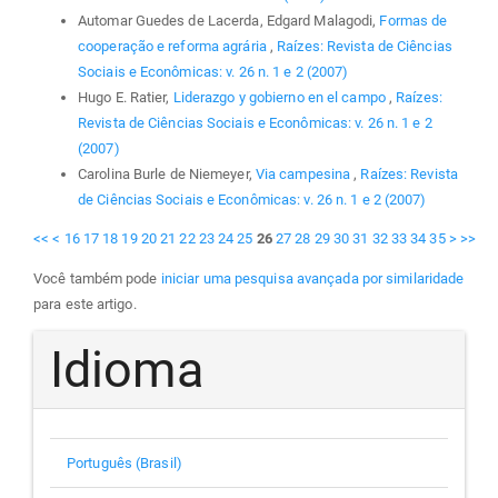
Automar Guedes de Lacerda, Edgard Malagodi,
Formas de
cooperação e reforma agrária
,
Raízes: Revista de Ciências
Sociais e Econômicas: v. 26 n. 1 e 2 (2007)
Hugo E. Ratier,
Liderazgo y gobierno en el campo
,
Raízes:
Revista de Ciências Sociais e Econômicas: v. 26 n. 1 e 2
(2007)
Carolina Burle de Niemeyer,
Via campesina
,
Raízes: Revista
de Ciências Sociais e Econômicas: v. 26 n. 1 e 2 (2007)
<<
<
16
17
18
19
20
21
22
23
24
25
26
27
28
29
30
31
32
33
34
35
>
>>
Você também pode
iniciar uma pesquisa avançada por similaridade
para este artigo.
Idioma
Português (Brasil)