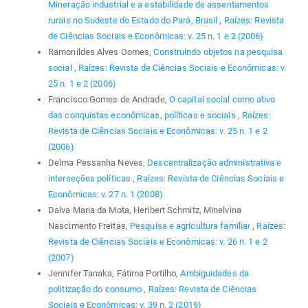
Mineração industrial e a estabilidade de assentamentos
rurais no Sudeste do Estado do Pará, Brasil
,
Raízes: Revista
de Ciências Sociais e Econômicas: v. 25 n. 1 e 2 (2006)
Ramonildes Alves Gomes,
Construindo objetos na pesquisa
social
,
Raízes: Revista de Ciências Sociais e Econômicas: v.
25 n. 1 e 2 (2006)
Francisco Gomes de Andrade,
O capital social como ativo
das conquistas econômicas, políticas e sociais
,
Raízes:
Revista de Ciências Sociais e Econômicas: v. 25 n. 1 e 2
(2006)
Delma Pessanha Neves,
Descentralização administrativa e
interseções políticas
,
Raízes: Revista de Ciências Sociais e
Econômicas: v. 27 n. 1 (2008)
Dalva Maria da Mota, Heribert Schmitz, Minelvina
Nascimento Freitas,
Pesquisa e agricultura familiar
,
Raízes:
Revista de Ciências Sociais e Econômicas: v. 26 n. 1 e 2
(2007)
Jennifer Tanaka, Fátima Portilho,
Ambiguidades da
politização do consumo
,
Raízes: Revista de Ciências
Sociais e Econômicas: v. 39 n. 2 (2019)