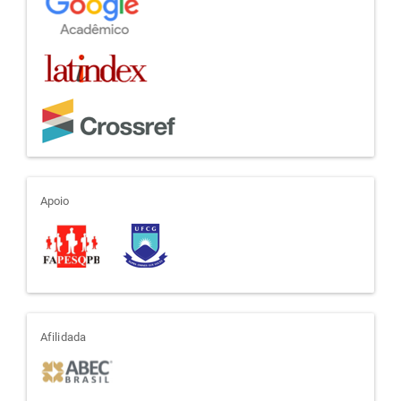
apoio
Apoio
afiliada
Afilidada