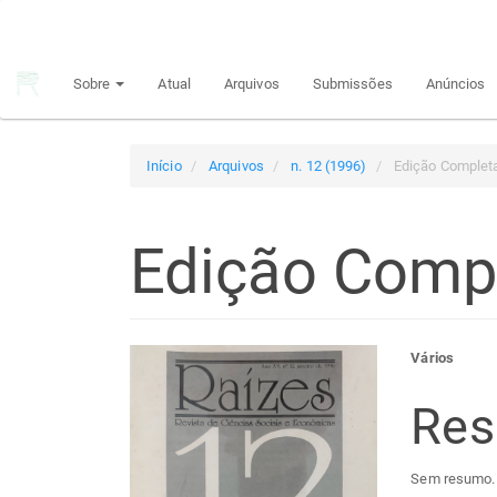
Navegação
Principal
Conteúdo
Sobre
Atual
Arquivos
Submissões
Anúncios
principal
Barra
Lateral
Início
Arquivos
n. 12 (1996)
Edição Complet
Edição Comp
Barra
Con
Vários
lateral
do
Re
de
arti
Sem resumo.