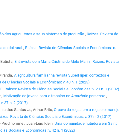
ção dos agricultores e seus sistemas de produção
,
Raízes: Revista de
ia social rural
,
Raízes: Revista de Ciências Sociais e Econômicas: n.
 Batista,
Entrevista com Maria Cristina de Melo Marin
,
Raízes: Revista
)
Miranda,
A agricultura familiar na revista SuperHiper: contextos e
a de Ciências Sociais e Econômicas: v. 43 n. 1 (2023)
AF
,
Raízes: Revista de Ciências Sociais e Econômicas: v. 21 n. 1 (2002)
a,
Motivação de jovens para o trabalho na Amazônia paraense
,
v. 37 n. 2 (2017)
ra dos Santos Jr., Arthur Brito,
O povo da roça sem a roça e o manejo
aízes: Revista de Ciências Sociais e Econômicas: v. 37 n. 2 (2017)
le Prud’homme , Juan-Luis Klein,
Uma comunidade nutridora em Saint
cias Sociais e Econômicas: v. 42 n. 1 (2022)