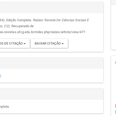
alhes
cipal
r
996). Edição Completa.
Raízes: Revista De Ciências Sociais E
as
, (12). Recuperado de
go
zes.revistas.ufcg.edu.br/index.php/raizes/article/view/477
S DE CITAÇÃO
BAIXAR CITAÇÃO
)
mpleta