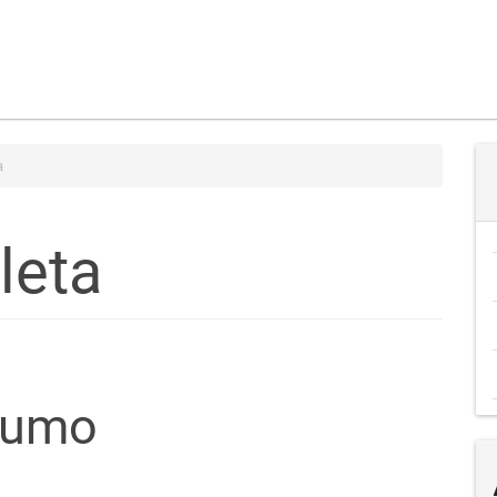
a
leta
teúdo
sumo
go