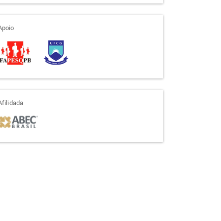
apoio
Apoio
afiliada
Afilidada