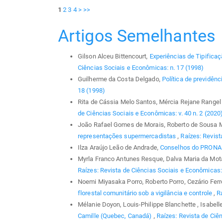
1
2
3
4
>
>>
Artigos Semelhantes
Gilson Alceu Bittencourt,
Experiências de Tipifica
Ciências Sociais e Econômicas: n. 17 (1998)
Guilherme da Costa Delgado,
Política de previdênc
18 (1998)
Rita de Cássia Melo Santos, Mércia Rejane Rangel
de Ciências Sociais e Econômicas: v. 40 n. 2 (2020
João Rafael Gomes de Morais, Roberto de Sousa 
representações supermercadistas
,
Raízes: Revist
Ilza Araújo Leão de Andrade,
Conselhos do PRON
Myrla Franco Antunes Resque, Dalva Maria da Mot
Raízes: Revista de Ciências Sociais e Econômicas: 
Noemi Miyasaka Porro, Roberto Porro, Cezário Ferrei
florestal comunitário sob a vigilância e controle
,
R
Mélanie Doyon, Louis-Philippe Blanchette , Isabel
Camille (Quebec, Canadá)
,
Raízes: Revista de Ciên