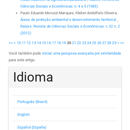
Ciências Sociais e Econômicas: n. 4 e 5 (1985)
Paulo Eduardo Moruzzi Marques, Kleber Andolfato Oliveira,
Áreas de proteção ambiental e desenvolvimento territorial
,
Raízes: Revista de Ciências Sociais e Econômicas: v. 32 n. 2
(2012)
<<
<
10
11
12
13
14
15
16
17
18
19
20
21
22
23
24
25
26
27
28
29
>
>>
Você também pode
iniciar uma pesquisa avançada por similaridade
para este artigo.
Idioma
Português (Brasil)
English
Español (España)