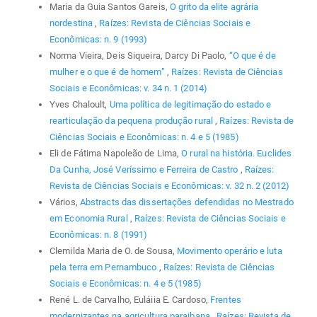
Maria da Guia Santos Gareis,
O grito da elite agrária
nordestina
,
Raízes: Revista de Ciências Sociais e
Econômicas: n. 9 (1993)
Norma Vieira, Deis Siqueira, Darcy Di Paolo,
“O que é de
mulher e o que é de homem”
,
Raízes: Revista de Ciências
Sociais e Econômicas: v. 34 n. 1 (2014)
Yves Chaloult,
Uma política de legitimação do estado e
rearticulação da pequena produção rural
,
Raízes: Revista de
Ciências Sociais e Econômicas: n. 4 e 5 (1985)
Eli de Fátima Napoleão de Lima,
O rural na história. Euclides
Da Cunha, José Veríssimo e Ferreira de Castro
,
Raízes:
Revista de Ciências Sociais e Econômicas: v. 32 n. 2 (2012)
Vários,
Abstracts das dissertações defendidas no Mestrado
em Economia Rural
,
Raízes: Revista de Ciências Sociais e
Econômicas: n. 8 (1991)
Clemilda Maria de O. de Sousa,
Movimento operário e luta
pela terra em Pernambuco
,
Raízes: Revista de Ciências
Sociais e Econômicas: n. 4 e 5 (1985)
René L. de Carvalho, Euláiia E. Cardoso,
Frentes
modernizantes na agricultura paraibana
,
Raízes: Revista de