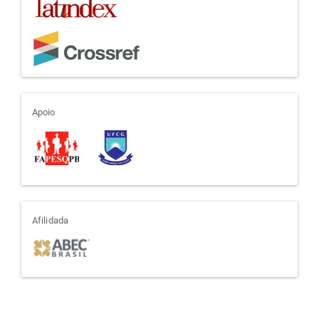
apoio
Apoio
afiliada
Afilidada