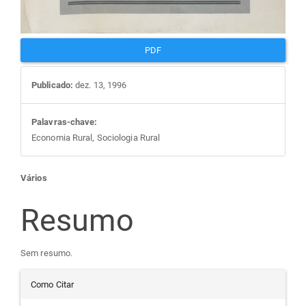
PDF
Publicado:
dez. 13, 1996
Palavras-chave:
Economia Rural, Sociologia Rural
Conteúdo
Vários
do
Resumo
artigo
Sem resumo.
Detalhes
principal
Como Citar