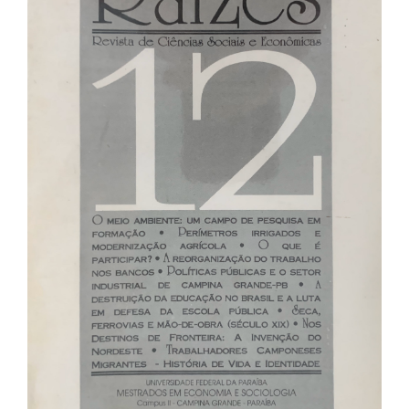
de
artigos