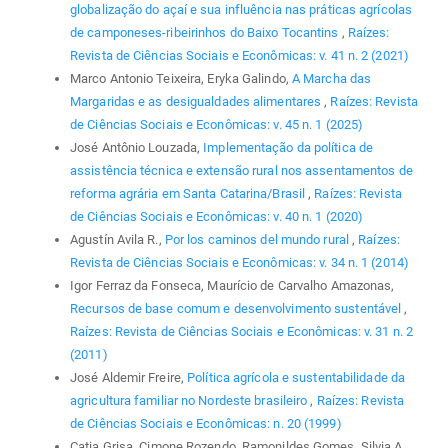
globalização do açaí e sua influência nas práticas agrícolas
de camponeses-ribeirinhos do Baixo Tocantins
,
Raízes:
Revista de Ciências Sociais e Econômicas: v. 41 n. 2 (2021)
Marco Antonio Teixeira, Eryka Galindo,
A Marcha das
Margaridas e as desigualdades alimentares
,
Raízes: Revista
de Ciências Sociais e Econômicas: v. 45 n. 1 (2025)
José Antônio Louzada,
Implementação da política de
assistência técnica e extensão rural nos assentamentos de
reforma agrária em Santa Catarina/Brasil
,
Raízes: Revista
de Ciências Sociais e Econômicas: v. 40 n. 1 (2020)
Agustín Avila R.,
Por los caminos del mundo rural
,
Raízes:
Revista de Ciências Sociais e Econômicas: v. 34 n. 1 (2014)
Igor Ferraz da Fonseca, Maurício de Carvalho Amazonas,
Recursos de base comum e desenvolvimento sustentável
,
Raízes: Revista de Ciências Sociais e Econômicas: v. 31 n. 2
(2011)
José Aldemir Freire,
Política agrícola e sustentabilidade da
agricultura familiar no Nordeste brasileiro
,
Raízes: Revista
de Ciências Sociais e Econômicas: n. 20 (1999)
Catia Grisa, Cimone Rozendo, Ramonildes Gomes, Silvia A.