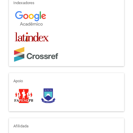
indexadores
Indexadores
apoio
Apoio
afiliada
Afilidada