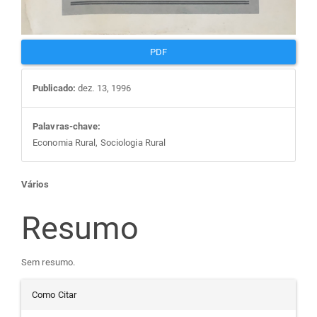
PDF
Publicado:
dez. 13, 1996
Palavras-chave:
Economia Rural, Sociologia Rural
Conteúdo
Vários
do
Resumo
artigo
Sem resumo.
Detalhes
principal
Como Citar