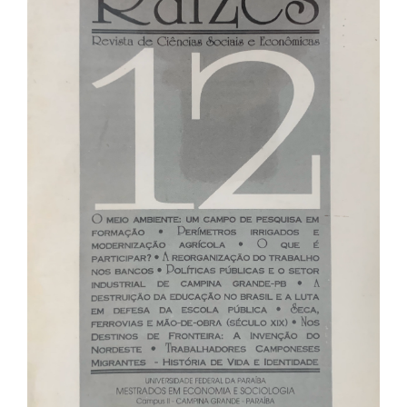
de
artigos