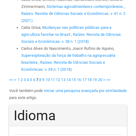
Zimmermann,
Sistemas agroalimentares contemporâneos
,
Raízes: Revista de Ciências Sociais e Econômicas: v. 41 n. 2
(2021)
Catia Grisa,
Mudanças nas políticas públicas para a
agricultura familiar no Brasil
,
Raízes: Revista de Ciências
Sociais e Econômicas: v. 38 n. 1 (2018)
Carlos Alves do Nascimento, Joacir Rufino de Aquino,
Superexploração da força de trabalho na agropecuária
brasileira
,
Raízes: Revista de Ciências Sociais e
Econômicas: v. 38 n. 1 (2018)
<<
<
1
2
3
4
5
6
7
8
9
10
11
12
13
14
15
16
17
18
19
20
>
>>
Você também pode
iniciar uma pesquisa avançada por similaridade
para este artigo.
Idioma