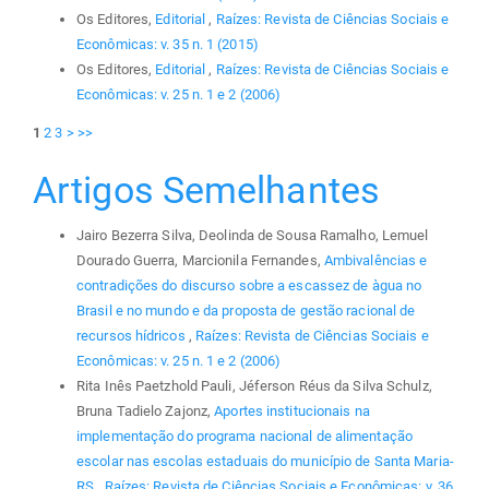
Os Editores,
Editorial
,
Raízes: Revista de Ciências Sociais e
Econômicas: v. 35 n. 1 (2015)
Os Editores,
Editorial
,
Raízes: Revista de Ciências Sociais e
Econômicas: v. 25 n. 1 e 2 (2006)
1
2
3
>
>>
Artigos Semelhantes
Jairo Bezerra Silva, Deolinda de Sousa Ramalho, Lemuel
Dourado Guerra, Marcionila Fernandes,
Ambivalências e
contradições do discurso sobre a escassez de àgua no
Brasil e no mundo e da proposta de gestão racional de
recursos hídricos
,
Raízes: Revista de Ciências Sociais e
Econômicas: v. 25 n. 1 e 2 (2006)
Rita Inês Paetzhold Pauli, Jéferson Réus da Silva Schulz,
Bruna Tadielo Zajonz,
Aportes institucionais na
implementação do programa nacional de alimentação
escolar nas escolas estaduais do município de Santa Maria-
RS
,
Raízes: Revista de Ciências Sociais e Econômicas: v. 36