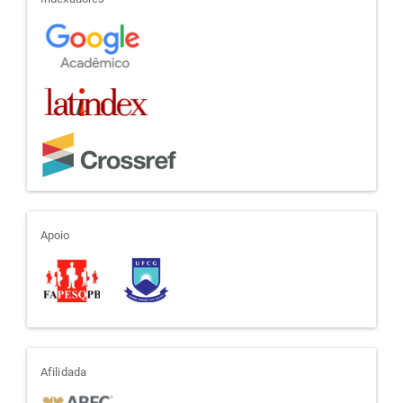
indexadores
apoio
Apoio
afiliada
Afilidada