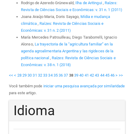
Rodrigo de Azeredo Grünewald,
Ilha de Aritingui
,
Raízes:
Revista de Ciências Sociais e Econômicas: v. 31 n. 1 (2011)
Joana Araújo Maria, Doris Sayago,
Mídia e mudança
climática
,
Raízes: Revista de Ciências Sociais e
Econômicas: v. 31 n. 2 (2011)
María Mercedes Patrouilleau, Diego Taraborrelli, Ignacio
Alonso,
La trayectoria de la “agricultura familiar” en la
agenda agroalimentaria Argentina y las rigideces de la
política nacional
,
Raízes: Revista de Ciências Sociais e
Econômicas: v. 38 n. 1 (2018)
<<
<
28
29
30
31
32
33
34
35
36
37
38
39
40
41
42
43
44
45
46
>
>>
Você também pode
iniciar uma pesquisa avançada por similaridade
para este artigo.
Idioma