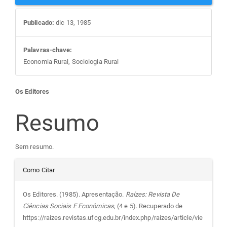
Publicado:
dic 13, 1985
Palavras-chave:
Economia Rural, Sociologia Rural
Conteúdo
Os Editores
do
Resumo
artigo
Sem resumo.
Detalhes
principal
Como Citar
do
Os Editores. (1985). Apresentação.
Raízes: Revista De
Ciências Sociais E Econômicas
, (4 e 5). Recuperado de
artigo
https://raizes.revistas.ufcg.edu.br/index.php/raizes/article/vie